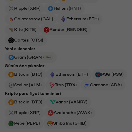
Ripple (XRP)
Helium (HNT)
Galatasaray (GAL)
Ethereum (ETH)
Kite (KITE)
Render (RENDER)
Cartesi (CTSI)
Yeni eklenenler
Gram (GRAM)
Yeni
Günün öne çıkanları
Bitcoin (BTC)
Ethereum (ETH)
PSG (PSG)
Stellar (XLM)
Tron (TRX)
Cardano (ADA)
Kripto para fiyat tahminleri
Bitcoin (BTC)
Vanar (VANRY)
Ripple (XRP)
Avalanche (AVAX)
Pepe (PEPE)
Shiba Inu (SHIB)