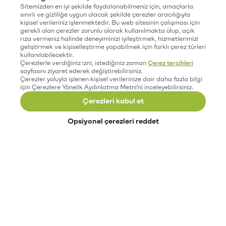
Sitemizden en iyi şekilde faydalanabilmeniz için, amaçlarla
sınırlı ve gizliliğe uygun olacak şekilde çerezler aracılığıyla
kişisel verileriniz işlenmektedir. Bu web sitesinin çalışması için
gerekli olan çerezler zorunlu olarak kullanılmakta olup, açık
rıza vermeniz halinde deneyiminizi iyileştirmek, hizmetlerimizi
geliştirmek ve kişiselleştirme yapabilmek için farklı çerez türleri
kullanılabilecektir.
Çerezlerle verdiğiniz izni, istediğiniz zaman
Çerez tercihleri
sayfasını ziyaret ederek değiştirebilirsiniz.
Çerezler yoluyla işlenen kişisel verilerinize dair daha fazla bilgi
için Çerezlere Yönelik Aydınlatma Metni'ni inceleyebilirsiniz.
Çerezleri kabul et
Opsiyonel çerezleri reddet
Paribu’yu keşfet
Eğitimler
Etkinlikler