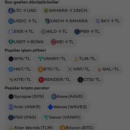
Son gezilen dönüştürücüler
LTC → USD
SAHARA → 1INCH
USDC → TL
1INCH → SAHARA
SKY → TL
ENS → TL
WLD → TL
PSG → TL
USDT → BONK
SEI → TL
Popüler işlem çiftleri
SYN/TL
VANRY/TL
TLM/TL
HNT/TL
BTC/TL
XRP/TL
GAL/TL
KITE/TL
RENDER/TL
CTSI/TL
Popüler kripto paralar
Synapse (SYN)
Aave (AAVE)
Ankr (ANKR)
Waves (WAVES)
PSG (PSG)
Vanar (VANRY)
Alien Worlds (TLM)
Bitcoin (BTC)