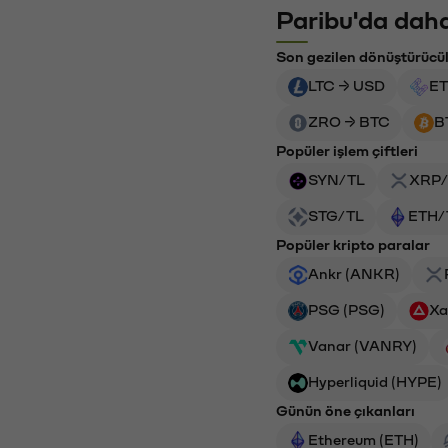
Paribu'da daha
Son gezilen dönüştürücü
LTC → USD
ET
ZRO → BTC
B
Popüler işlem çiftleri
SYN/TL
XRP/
STG/TL
ETH/
Popüler kripto paralar
Ankr (ANKR)
PSG (PSG)
Xa
Vanar (VANRY)
Hyperliquid (HYPE)
Günün öne çıkanları
Ethereum (ETH)