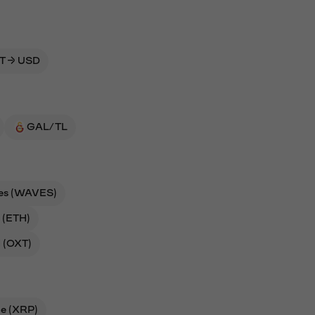
T → USD
GAL/TL
es (WAVES)
 (ETH)
 (OXT)
le (XRP)