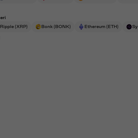
eri
Ripple (XRP)
Bonk (BONK)
Ethereum (ETH)
Sy