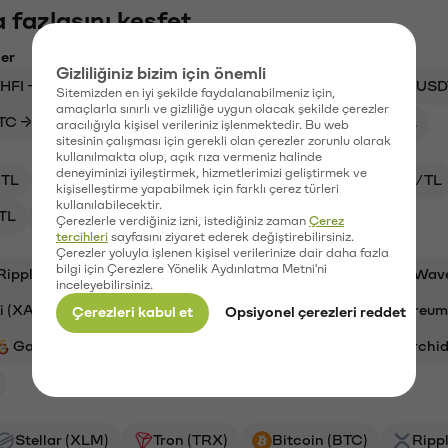
 fazlasını keşfet
ler
Gizliliğiniz bizim için önemli
HFI → USDT
USDC → PEPE
AVAX → USDT
USD
Sitemizden en iyi şekilde faydalanabilmeniz için,
amaçlarla sınırlı ve gizliliğe uygun olacak şekilde çerezler
TC → USD
KITE → TL
ETH → XRP
MET → TL
aracılığıyla kişisel verileriniz işlenmektedir. Bu web
sitesinin çalışması için gerekli olan çerezler zorunlu olarak
kullanılmakta olup, açık rıza vermeniz halinde
deneyiminizi iyileştirmek, hizmetlerimizi geliştirmek ve
TL
XAI/TL
ADA/TL
BTC/TL
VANRY/TL
kişiselleştirme yapabilmek için farklı çerez türleri
kullanılabilecektir.
TL
OXT/TL
Çerezlerle verdiğiniz izni, istediğiniz zaman
Çerez
tercihleri
sayfasını ziyaret ederek değiştirebilirsiniz.
Çerezler yoluyla işlenen kişisel verilerinize dair daha fazla
bilgi için Çerezlere Yönelik Aydınlatma Metni'ni
Ripple (XRP)
Synapse (SYN)
Aave (AAVE)
Wav
inceleyebilirsiniz.
i (XAI)
Cardano (ADA)
Bitcoin (BTC)
Ethereum
Çerezleri kabul et
Opsiyonel çerezleri reddet
Galatasaray (GAL)
Stargate Finance (STG)
Orchid
Stellar (XLM)
Tron (TRX)
Bitcoin (BTC)
Ripp