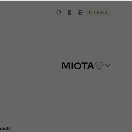
Giriş yap
MIOTA
saat)