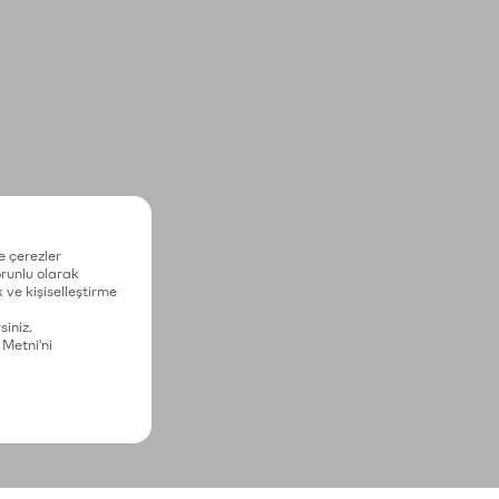
e çerezler
zorunlu olarak
 ve kişiselleştirme
siniz.
 Metni'ni