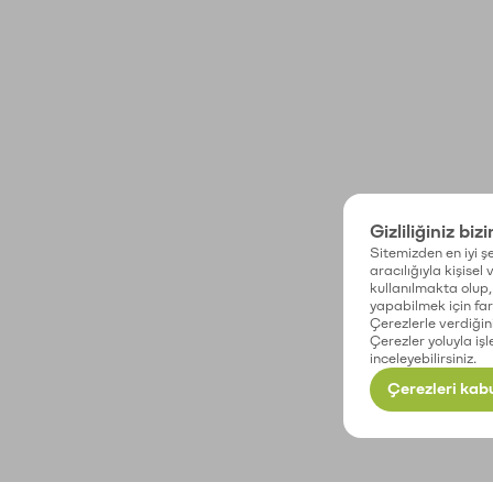
Gizliliğiniz biz
Sitemizden en iyi şe
aracılığıyla kişisel
kullanılmakta olup, 
yapabilmek için fark
Çerezlerle verdiğin
Çerezler yoluyla işl
inceleyebilirsiniz.
Çerezleri kabu