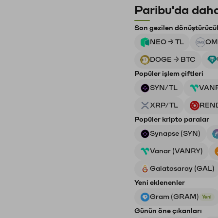
Paribu'da daha
Son gezilen dönüştürücü
NEO → TL
OM
DOGE → BTC
Popüler işlem çiftleri
SYN/TL
VAN
XRP/TL
REN
Popüler kripto paralar
Synapse (SYN)
Vanar (VANRY)
Galatasaray (GAL)
Yeni eklenenler
Gram (GRAM)
Yeni
Günün öne çıkanları