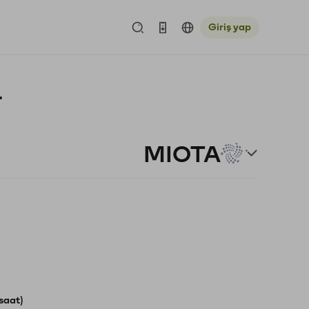
Giriş yap
r
MIOTA
saat)