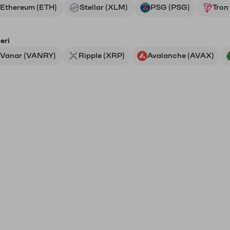
Ethereum (ETH)
Stellar (XLM)
PSG (PSG)
Tron
eri
Vanar (VANRY)
Ripple (XRP)
Avalanche (AVAX)