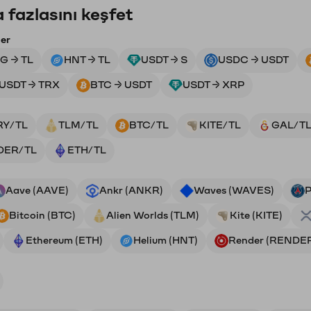
 fazlasını keşfet
ler
G → TL
HNT → TL
USDT → S
USDC → USDT
USDT → TRX
BTC → USDT
USDT → XRP
RY/TL
TLM/TL
BTC/TL
KITE/TL
GAL/T
DER/TL
ETH/TL
Aave (AAVE)
Ankr (ANKR)
Waves (WAVES)
P
Bitcoin (BTC)
Alien Worlds (TLM)
Kite (KITE)
Ethereum (ETH)
Helium (HNT)
Render (RENDE