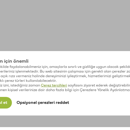
im için önemli
kilde faydalanabilmeniz için, amaçlarla sınırlı ve gizliliğe uygun olacak şekild
 verileriniz işlenmektedir. Bu web sitesinin çalışması için gerekli olan çerezler 
açık rıza vermeniz halinde deneyiminizi iyileştirmek, hizmetlerimizi geliştirmek
lı çerez türleri kullanılabilecektir.
iz izni, istediğiniz zaman
Çerez tercihleri
sayfasını ziyaret ederek değiştirebilir
enen kişisel verilerinize dair daha fazla bilgi için Çerezlere Yönelik Aydınlatma
l et
Opsiyonel çerezleri reddet