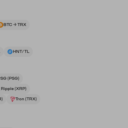
BTC → TRX
L
HNT/TL
SG (PSG)
Ripple (XRP)
R)
Tron (TRX)