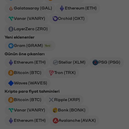
Galatasaray (GAL)
Ethereum (ETH)
Vanar (VANRY)
Orchid (OXT)
LayerZero (ZRO)
Yeni eklenenler
Gram (GRAM)
Yeni
Günün öne çıkanları
Ethereum (ETH)
Stellar (XLM)
PSG (PSG)
Bitcoin (BTC)
Tron (TRX)
Waves (WAVES)
Kripto para fiyat tahminleri
Bitcoin (BTC)
Ripple (XRP)
Vanar (VANRY)
Bonk (BONK)
Ethereum (ETH)
Avalanche (AVAX)