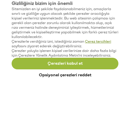
Gizliliğiniz bizim için önemli
Sitemizden en iyi şekilde faydalanabilmeniz için, amaçlarla
sınırlı ve gizliliğe uygun olacak şekilde çerezler aracılığıyla
kişisel verileriniz işlenmektedir. Bu web sitesinin çalışması için
gerekli olan çerezler zorunlu olarak kullanılmakta olup, açık
rıza vermeniz halinde deneyiminizi iyileştirmek, hizmetlerimizi
geliştirmek ve kişiselleştirme yapabilmek için farklı çerez türleri
kullanılabilecektir.
Çerezlerle verdiğiniz izni, istediğiniz zaman
Çerez tercihleri
sayfasını ziyaret ederek değiştirebilirsiniz.
Çerezler yoluyla işlenen kişisel verilerinize dair daha fazla bilgi
için Çerezlere Yönelik Aydınlatma Metni'ni inceleyebilirsiniz.
Çerezleri kabul et
Opsiyonel çerezleri reddet
Paribu’yu keşfet
Eğitimler
Etkinlikler