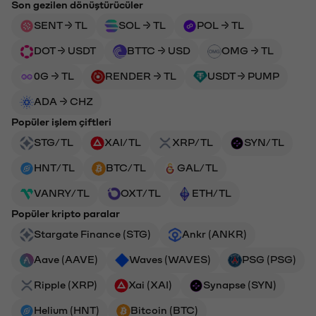
Son gezilen dönüştürücüler
SENT → TL
SOL → TL
POL → TL
DOT → USDT
BTTC → USD
OMG → TL
0G → TL
RENDER → TL
USDT → PUMP
ADA → CHZ
Popüler işlem çiftleri
STG/TL
XAI/TL
XRP/TL
SYN/TL
HNT/TL
BTC/TL
GAL/TL
VANRY/TL
OXT/TL
ETH/TL
Popüler kripto paralar
Stargate Finance (STG)
Ankr (ANKR)
Aave (AAVE)
Waves (WAVES)
PSG (PSG)
Ripple (XRP)
Xai (XAI)
Synapse (SYN)
Helium (HNT)
Bitcoin (BTC)