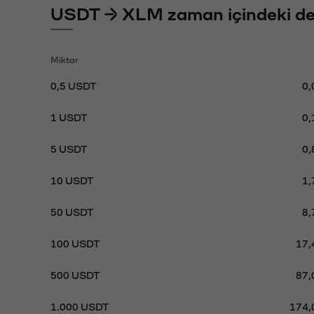
USDT → XLM zaman içindeki de
Miktar
0,5 USDT
0
1 USDT
0
5 USDT
0
10 USDT
1
50 USDT
8
100 USDT
17
500 USDT
87
1.000 USDT
174,