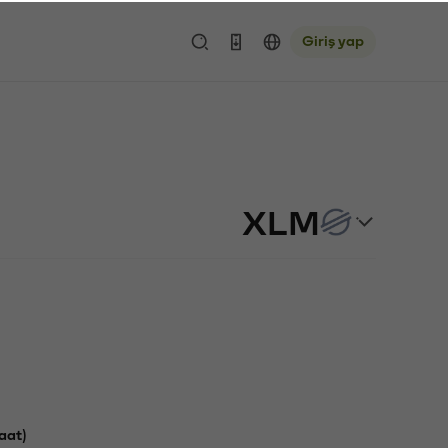
Giriş yap
XLM
aat)