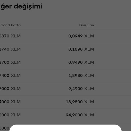
ğer değişimi
Son 1 hafta
Son 1 ay
,0870
XLM
0,0949
XLM
,1740
XLM
0,1898
XLM
,8700
XLM
0,9490
XLM
,7400
XLM
1,8980
XLM
,7000
XLM
9,4900
XLM
,4000
XLM
18,9800
XLM
,0000
XLM
94,9000
XLM
0000
XLM
189,8000
XLM