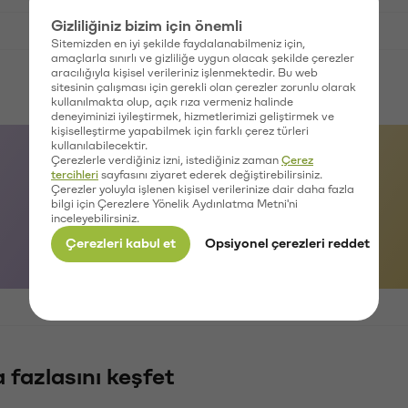
Gizliliğiniz bizim için önemli
Sitemizden en iyi şekilde faydalanabilmeniz için,
amaçlarla sınırlı ve gizliliğe uygun olacak şekilde çerezler
aracılığıyla kişisel verileriniz işlenmektedir. Bu web
sitesinin çalışması için gerekli olan çerezler zorunlu olarak
kullanılmakta olup, açık rıza vermeniz halinde
deneyiminizi iyileştirmek, hizmetlerimizi geliştirmek ve
kişiselleştirme yapabilmek için farklı çerez türleri
kullanılabilecektir.
Tether geçmiş
Çerezlerle verdiğiniz izni, istediğiniz zaman
Çerez
tercihleri
sayfasını ziyaret ederek değiştirebilirsiniz.
fiyatları
Çerezler yoluyla işlenen kişisel verilerinize dair daha fazla
bilgi için Çerezlere Yönelik Aydınlatma Metni'ni
inceleyebilirsiniz.
Çerezleri kabul et
Opsiyonel çerezleri reddet
 fazlasını keşfet