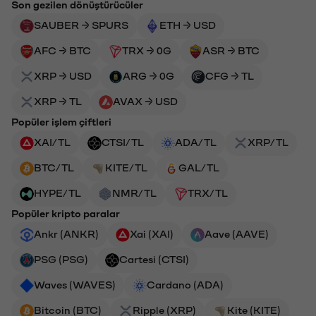
Son gezilen dönüştürücüler
SAUBER → SPURS
ETH → USD
AFC → BTC
TRX → 0G
ASR → BTC
XRP → USD
ARG → 0G
CFG → TL
XRP → TL
AVAX → USD
Popüler işlem çiftleri
XAI/TL
CTSI/TL
ADA/TL
XRP/TL
BTC/TL
KITE/TL
GAL/TL
HYPE/TL
NMR/TL
TRX/TL
Popüler kripto paralar
Ankr (ANKR)
Xai (XAI)
Aave (AAVE)
PSG (PSG)
Cartesi (CTSI)
Waves (WAVES)
Cardano (ADA)
Bitcoin (BTC)
Ripple (XRP)
Kite (KITE)