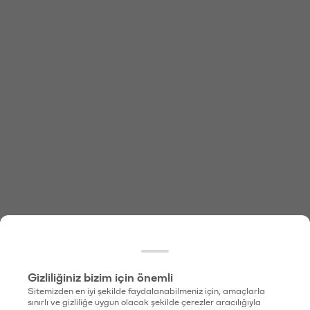
Gizliliğiniz bizim için önemli
Sitemizden en iyi şekilde faydalanabilmeniz için, amaçlarla
sınırlı ve gizliliğe uygun olacak şekilde çerezler aracılığıyla