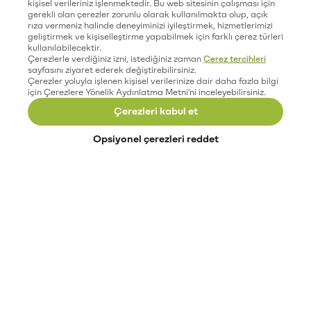
kişisel verileriniz işlenmektedir. Bu web sitesinin çalışması için
gerekli olan çerezler zorunlu olarak kullanılmakta olup, açık
rıza vermeniz halinde deneyiminizi iyileştirmek, hizmetlerimizi
geliştirmek ve kişiselleştirme yapabilmek için farklı çerez türleri
kullanılabilecektir.
Çerezlerle verdiğiniz izni, istediğiniz zaman
Çerez tercihleri
sayfasını ziyaret ederek değiştirebilirsiniz.
Çerezler yoluyla işlenen kişisel verilerinize dair daha fazla bilgi
için Çerezlere Yönelik Aydınlatma Metni'ni inceleyebilirsiniz.
Çerezleri kabul et
Opsiyonel çerezleri reddet
Paribu’yu keşfet
Eğitimler
Etkinlikler
Açık pozisyonlar
Paribu sistem durumu
API dokümantasyonu