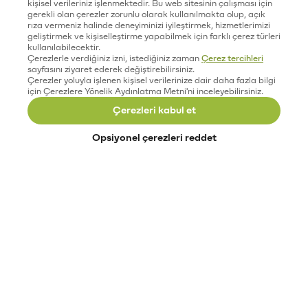
kişisel verileriniz işlenmektedir. Bu web sitesinin çalışması için
gerekli olan çerezler zorunlu olarak kullanılmakta olup, açık
rıza vermeniz halinde deneyiminizi iyileştirmek, hizmetlerimizi
geliştirmek ve kişiselleştirme yapabilmek için farklı çerez türleri
kullanılabilecektir.
Çerezlerle verdiğiniz izni, istediğiniz zaman
Çerez tercihleri
sayfasını ziyaret ederek değiştirebilirsiniz.
Çerezler yoluyla işlenen kişisel verilerinize dair daha fazla bilgi
için Çerezlere Yönelik Aydınlatma Metni'ni inceleyebilirsiniz.
Çerezleri kabul et
Opsiyonel çerezleri reddet
Paribu’yu keşfet
Eğitimler
Etkinlikler
Açık pozisyonlar
Paribu sistem durumu
API dokümantasyonu