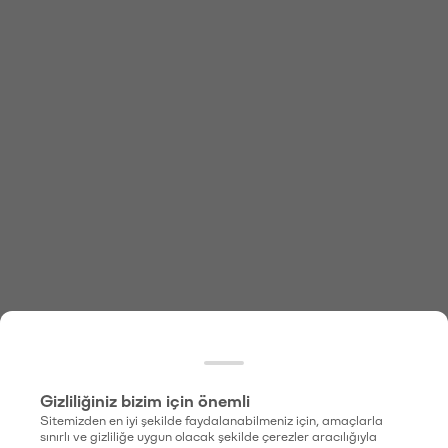
Gizliliğiniz bizim için önemli
Sitemizden en iyi şekilde faydalanabilmeniz için, amaçlarla
sınırlı ve gizliliğe uygun olacak şekilde çerezler aracılığıyla