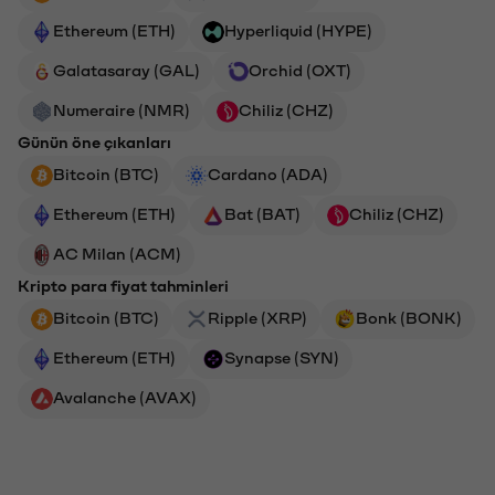
Ethereum (ETH)
Hyperliquid (HYPE)
Galatasaray (GAL)
Orchid (OXT)
Numeraire (NMR)
Chiliz (CHZ)
Günün öne çıkanları
Bitcoin (BTC)
Cardano (ADA)
Ethereum (ETH)
Bat (BAT)
Chiliz (CHZ)
AC Milan (ACM)
Kripto para fiyat tahminleri
Bitcoin (BTC)
Ripple (XRP)
Bonk (BONK)
Ethereum (ETH)
Synapse (SYN)
Avalanche (AVAX)