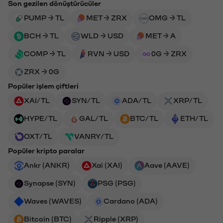
Son gezilen dönüştürücüler
PUMP → TL
MET → ZRX
OMG → TL
BCH → TL
WLD → USD
MET → A
COMP → TL
RVN → USD
0G → ZRX
ZRX → 0G
Popüler işlem çiftleri
XAI/TL
SYN/TL
ADA/TL
XRP/TL
HYPE/TL
GAL/TL
BTC/TL
ETH/TL
OXT/TL
VANRY/TL
Popüler kripto paralar
Ankr (ANKR)
Xai (XAI)
Aave (AAVE)
Synapse (SYN)
PSG (PSG)
Waves (WAVES)
Cardano (ADA)
Bitcoin (BTC)
Ripple (XRP)