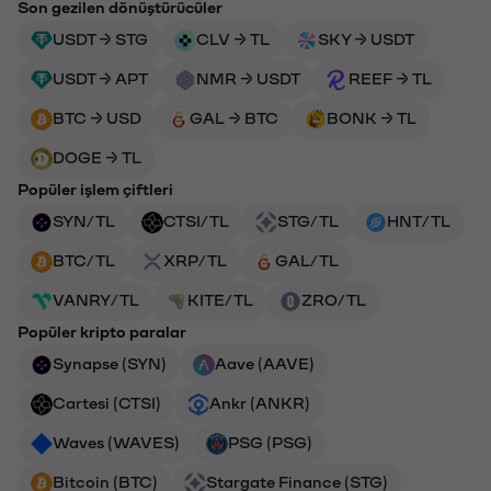
Son gezilen dönüştürücüler
USDT → STG
CLV → TL
SKY → USDT
USDT → APT
NMR → USDT
REEF → TL
BTC → USD
GAL → BTC
BONK → TL
DOGE → TL
Popüler işlem çiftleri
SYN/TL
CTSI/TL
STG/TL
HNT/TL
BTC/TL
XRP/TL
GAL/TL
VANRY/TL
KITE/TL
ZRO/TL
Popüler kripto paralar
Synapse (SYN)
Aave (AAVE)
Cartesi (CTSI)
Ankr (ANKR)
Waves (WAVES)
PSG (PSG)
Bitcoin (BTC)
Stargate Finance (STG)