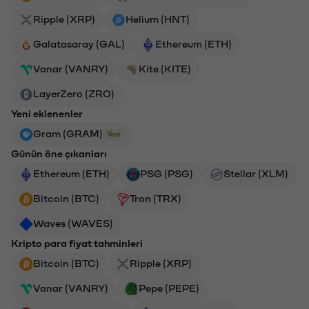
Ripple (XRP)
Helium (HNT)
Galatasaray (GAL)
Ethereum (ETH)
Vanar (VANRY)
Kite (KITE)
LayerZero (ZRO)
Yeni eklenenler
Gram (GRAM)
Yeni
Günün öne çıkanları
Ethereum (ETH)
PSG (PSG)
Stellar (XLM)
Bitcoin (BTC)
Tron (TRX)
Waves (WAVES)
Kripto para fiyat tahminleri
Bitcoin (BTC)
Ripple (XRP)
Vanar (VANRY)
Pepe (PEPE)