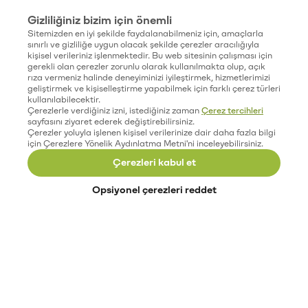
Gizliliğiniz bizim için önemli
Sitemizden en iyi şekilde faydalanabilmeniz için, amaçlarla
sınırlı ve gizliliğe uygun olacak şekilde çerezler aracılığıyla
kişisel verileriniz işlenmektedir. Bu web sitesinin çalışması için
gerekli olan çerezler zorunlu olarak kullanılmakta olup, açık
rıza vermeniz halinde deneyiminizi iyileştirmek, hizmetlerimizi
geliştirmek ve kişiselleştirme yapabilmek için farklı çerez türleri
kullanılabilecektir.
Çerezlerle verdiğiniz izni, istediğiniz zaman
Çerez tercihleri
sayfasını ziyaret ederek değiştirebilirsiniz.
Çerezler yoluyla işlenen kişisel verilerinize dair daha fazla bilgi
için Çerezlere Yönelik Aydınlatma Metni'ni inceleyebilirsiniz.
Çerezleri kabul et
Opsiyonel çerezleri reddet
Paribu’yu keşfet