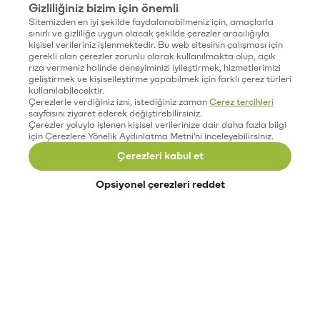
Gizliliğiniz bizim için önemli
Sitemizden en iyi şekilde faydalanabilmeniz için, amaçlarla
sınırlı ve gizliliğe uygun olacak şekilde çerezler aracılığıyla
kişisel verileriniz işlenmektedir. Bu web sitesinin çalışması için
gerekli olan çerezler zorunlu olarak kullanılmakta olup, açık
rıza vermeniz halinde deneyiminizi iyileştirmek, hizmetlerimizi
geliştirmek ve kişiselleştirme yapabilmek için farklı çerez türleri
kullanılabilecektir.
Çerezlerle verdiğiniz izni, istediğiniz zaman
Çerez tercihleri
sayfasını ziyaret ederek değiştirebilirsiniz.
Çerezler yoluyla işlenen kişisel verilerinize dair daha fazla bilgi
için Çerezlere Yönelik Aydınlatma Metni'ni inceleyebilirsiniz.
Çerezleri kabul et
Opsiyonel çerezleri reddet
Paribu’yu keşfet
Eğitimler
Etkinlikler