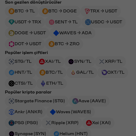
Son gezilen dönüştürücüler
BTC → TL
BTC → DOGE
TRX → USDT
USDT → TRX
SENT → TL
USDC → USDT
DOGE → USDT
WAVES → ADA
DOT → USDT
BTC → ZRO
Popüler işlem çiftleri
STG/TL
XAI/TL
SYN/TL
XRP/TL
HNT/TL
BTC/TL
GAL/TL
OXT/TL
CTSI/TL
ETH/TL
Popüler kripto paralar
Stargate Finance (STG)
Aave (AAVE)
Ankr (ANKR)
Waves (WAVES)
PSG (PSG)
Ripple (XRP)
Xai (XAI)
Synapse (SYN)
Helium (HNT)