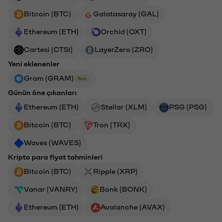
Bitcoin (BTC)
Galatasaray (GAL)
Ethereum (ETH)
Orchid (OXT)
Cartesi (CTSI)
LayerZero (ZRO)
Yeni eklenenler
Gram (GRAM)
Yeni
Günün öne çıkanları
Ethereum (ETH)
Stellar (XLM)
PSG (PSG)
Bitcoin (BTC)
Tron (TRX)
Waves (WAVES)
Kripto para fiyat tahminleri
Bitcoin (BTC)
Ripple (XRP)
Vanar (VANRY)
Bonk (BONK)
Ethereum (ETH)
Avalanche (AVAX)