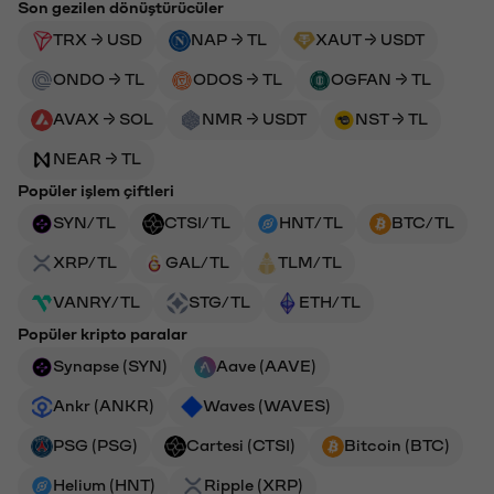
Son gezilen dönüştürücüler
TRX → USD
NAP → TL
XAUT → USDT
ONDO → TL
ODOS → TL
OGFAN → TL
AVAX → SOL
NMR → USDT
NST → TL
NEAR → TL
Popüler işlem çiftleri
SYN/TL
CTSI/TL
HNT/TL
BTC/TL
XRP/TL
GAL/TL
TLM/TL
VANRY/TL
STG/TL
ETH/TL
Popüler kripto paralar
Synapse (SYN)
Aave (AAVE)
Ankr (ANKR)
Waves (WAVES)
PSG (PSG)
Cartesi (CTSI)
Bitcoin (BTC)
Helium (HNT)
Ripple (XRP)