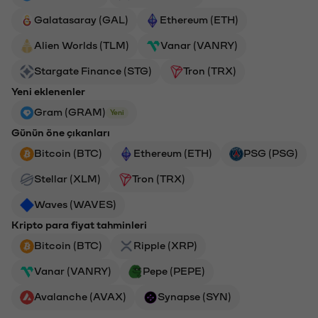
Galatasaray (GAL)
Ethereum (ETH)
Alien Worlds (TLM)
Vanar (VANRY)
Stargate Finance (STG)
Tron (TRX)
Yeni eklenenler
Gram (GRAM)
Yeni
Günün öne çıkanları
Bitcoin (BTC)
Ethereum (ETH)
PSG (PSG)
Stellar (XLM)
Tron (TRX)
Waves (WAVES)
Kripto para fiyat tahminleri
Bitcoin (BTC)
Ripple (XRP)
Vanar (VANRY)
Pepe (PEPE)
Avalanche (AVAX)
Synapse (SYN)