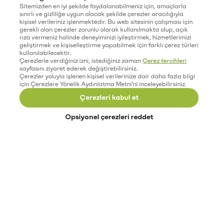
Sitemizden en iyi şekilde faydalanabilmeniz için, amaçlarla
sınırlı ve gizliliğe uygun olacak şekilde çerezler aracılığıyla
kişisel verileriniz işlenmektedir. Bu web sitesinin çalışması için
gerekli olan çerezler zorunlu olarak kullanılmakta olup, açık
rıza vermeniz halinde deneyiminizi iyileştirmek, hizmetlerimizi
geliştirmek ve kişiselleştirme yapabilmek için farklı çerez türleri
kullanılabilecektir.
Çerezlerle verdiğiniz izni, istediğiniz zaman
Çerez tercihleri
sayfasını ziyaret ederek değiştirebilirsiniz.
Çerezler yoluyla işlenen kişisel verilerinize dair daha fazla bilgi
için Çerezlere Yönelik Aydınlatma Metni'ni inceleyebilirsiniz.
Çerezleri kabul et
Opsiyonel çerezleri reddet
Paribu’yu keşfet
Eğitimler
Etkinlikler