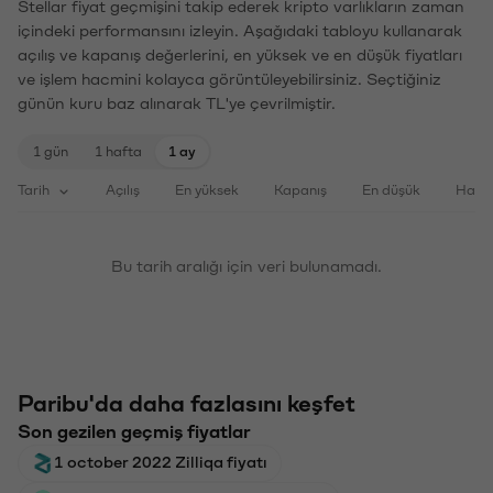
Stellar fiyat geçmişini takip ederek kripto varlıkların zaman
içindeki performansını izleyin. Aşağıdaki tabloyu kullanarak
açılış ve kapanış değerlerini, en yüksek ve en düşük fiyatları
ve işlem hacmini kolayca görüntüleyebilirsiniz. Seçtiğiniz
günün kuru baz alınarak TL'ye çevrilmiştir.
1 gün
1 hafta
1 ay
Tarih
Açılış
En yüksek
Kapanış
En düşük
Haci
Bu tarih aralığı için veri bulunamadı.
Paribu'da daha fazlasını keşfet
Son gezilen geçmiş fiyatlar
1 october 2022 Zilliqa fiyatı