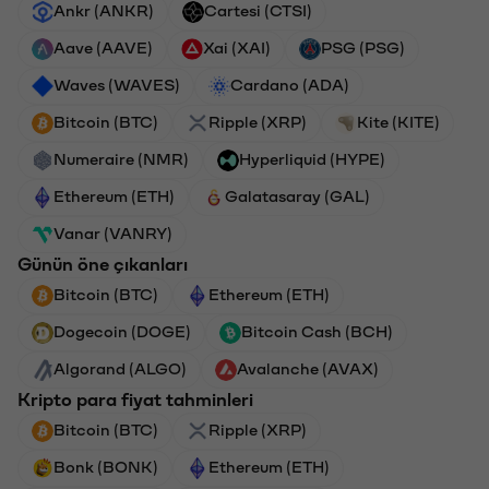
Ankr (ANKR)
Cartesi (CTSI)
Aave (AAVE)
Xai (XAI)
PSG (PSG)
Waves (WAVES)
Cardano (ADA)
Bitcoin (BTC)
Ripple (XRP)
Kite (KITE)
Numeraire (NMR)
Hyperliquid (HYPE)
Ethereum (ETH)
Galatasaray (GAL)
Vanar (VANRY)
Günün öne çıkanları
Bitcoin (BTC)
Ethereum (ETH)
Dogecoin (DOGE)
Bitcoin Cash (BCH)
Algorand (ALGO)
Avalanche (AVAX)
Kripto para fiyat tahminleri
Bitcoin (BTC)
Ripple (XRP)
Bonk (BONK)
Ethereum (ETH)