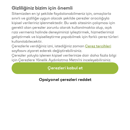
Gizliliğiniz bizim için önemli
Sitemizden en iyi şekilde faydalanabilmeniz için, amaçlarla
sınırlı ve gizliliğe uygun olacak şekilde çerezler aracılığıyla
kişisel verileriniz işlenmektedir. Bu web sitesinin çalışması için
gerekli olan çerezler zorunlu olarak kullanılmakta olup, açık
rıza vermeniz halinde deneyiminizi iyileştirmek, hizmetlerimizi
geliştirmek ve kişiselleştirme yapabilmek için farklı çerez türleri
kullanılabilecektir.
Çerezlerle verdiğiniz izni, istediğiniz zaman
Çerez tercihleri
sayfasını ziyaret ederek değiştirebilirsiniz.
Çerezler yoluyla işlenen kişisel verilerinize dair daha fazla bilgi
için Çerezlere Yönelik Aydınlatma Metni'ni inceleyebilirsiniz.
Çerezleri kabul et
Opsiyonel çerezleri reddet
Paribu’yu keşfet
Eğitimler