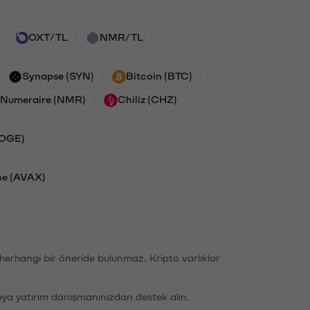
OXT/TL
NMR/TL
Synapse (SYN)
Bitcoin (BTC)
Numeraire (NMR)
Chiliz (CHZ)
DOGE)
he (AVAX)
li herhangi bir öneride bulunmaz. Kripto varlıklar
eya yatırım danışmanınızdan destek alın.