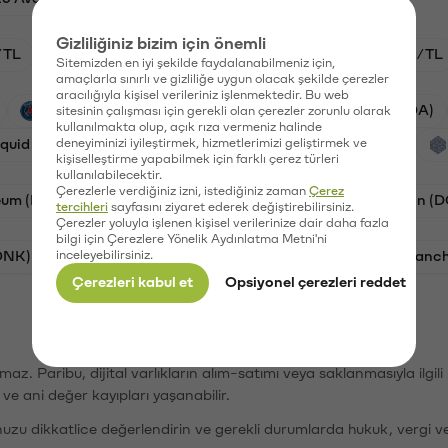
Gizliliğiniz bizim için önemli
/TL
HYPE/TL
GAL/TL
BTC/TL
ETH/TL
Sitemizden en iyi şekilde faydalanabilmeniz için,
amaçlarla sınırlı ve gizliliğe uygun olacak şekilde çerezler
aracılığıyla kişisel verileriniz işlenmektedir. Bu web
PSG (PSG)
Waves (WAVES)
Cardano (ADA)
sitesinin çalışması için gerekli olan çerezler zorunlu olarak
kullanılmakta olup, açık rıza vermeniz halinde
iquid (HYPE)
deneyiminizi iyileştirmek, hizmetlerimizi geliştirmek ve
Galatasaray (GAL)
Orchid (OXT)
kişiselleştirme yapabilmek için farklı çerez türleri
kullanılabilecektir.
Çerezlerle verdiğiniz izni, istediğiniz zaman
Çerez
eum (ETH)
Bat (BAT)
Chiliz (CHZ)
Dogecoin (
tercihleri
sayfasını ziyaret ederek değiştirebilirsiniz.
Çerezler yoluyla işlenen kişisel verilerinize dair daha fazla
bilgi için Çerezlere Yönelik Aydınlatma Metni'ni
ONK)
inceleyebilirsiniz.
Ethereum (ETH)
Synapse (SYN)
Avalanc
Çerezleri kabul et
Opsiyonel çerezleri reddet
şımaz. Paribu, dijital varlıkların alım-satımı veya saklanmasıyla ilgi
r ve ani değer kayıpları yaşanabilir.
nuzu dikkatlice değerlendirin ve gerekli durumlarda hukuk, vergi v