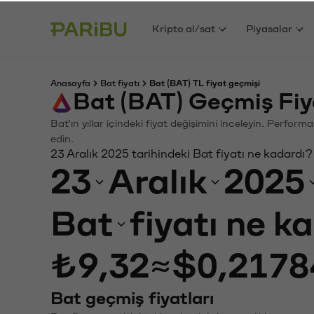
Kripto al/sat
Piyasalar
Anasayfa
Bat fiyatı
Bat (BAT) TL fiyat geçmişi
Bat (BAT) Geçmiş Fiy
Bat'ın yıllar içindeki fiyat değişimini inceleyin. Perfor
edin.
23 Aralık 2025 tarihindeki Bat fiyatı ne kadardı?
23
Aralık
2025
Bat
fiyatı ne k
₺9,32
≈
$0,2178
Bat geçmiş fiyatları