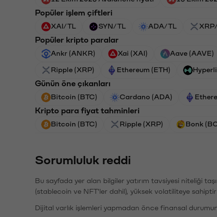
Popüler işlem çiftleri
XAI/TL
SYN/TL
ADA/TL
XRP
Popüler kripto paralar
Ankr (ANKR)
Xai (XAI)
Aave (AAVE)
Ripple (XRP)
Ethereum (ETH)
Hyperl
Günün öne çıkanları
Bitcoin (BTC)
Cardano (ADA)
Ether
Kripto para fiyat tahminleri
Bitcoin (BTC)
Ripple (XRP)
Bonk (B
Sorumluluk reddi
Bu sayfada yer alan bilgiler yatırım tavsiyesi niteliği ta
(stablecoin ve NFT'ler dahil), yüksek volatiliteye sahipti
Dijital varlık işlemleri yapmadan önce finansal durumu