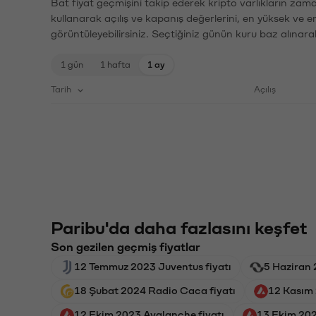
Bat fiyat geçmişini takip ederek kripto varlıkların zam
kullanarak açılış ve kapanış değerlerini, en yüksek ve e
görüntüleyebilirsiniz. Seçtiğiniz günün kuru baz alınarak
1 gün
1 hafta
1 ay
Tarih
Açılış
Paribu'da daha fazlasını keşfet
Son gezilen geçmiş fiyatlar
12 Temmuz 2023 Juventus fiyatı
5 Haziran 
18 Şubat 2024 Radio Caca fiyatı
12 Kasım 
12 Ekim 2023 Avalanche fiyatı
13 Ekim 202