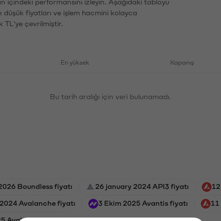
an içindeki performansını izleyin. Aşağıdaki tabloyu
n düşük fiyatları ve işlem hacmini kolayca
 TL'ye çevrilmiştir.
En yüksek
Kapanış
Bu tarih aralığı için veri bulunamadı.
2026 Boundless fiyatı
26 january 2024 API3 fiyatı
12
2024 Avalanche fiyatı
3 Ekim 2025 Avantis fiyatı
11
5 Avalanche fiyatı