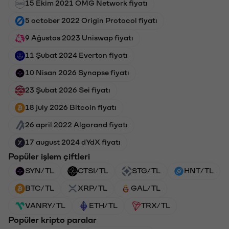
15 Ekim 2021 OMG Network fiyatı
5 october 2022 Origin Protocol fiyatı
9 Ağustos 2023 Uniswap fiyatı
11 Şubat 2024 Everton fiyatı
10 Nisan 2026 Synapse fiyatı
23 Şubat 2026 Sei fiyatı
18 july 2026 Bitcoin fiyatı
26 april 2022 Algorand fiyatı
17 august 2024 dYdX fiyatı
Popüler işlem çiftleri
SYN/TL
CTSI/TL
STG/TL
HNT/TL
BTC/TL
XRP/TL
GAL/TL
VANRY/TL
ETH/TL
TRX/TL
Popüler kripto paralar