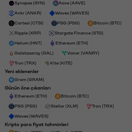
Synapse (SYN)
Aave (AAVE)
Ankr (ANKR)
Waves (WAVES)
Cartesi (CTSI)
PSG (PSG)
Bitcoin (BTC)
Ripple (XRP)
Stargate Finance (STG)
Helium (HNT)
Ethereum (ETH)
Galatasaray (GAL)
Vanar (VANRY)
Tron (TRX)
Kite (KITE)
Yeni eklenenler
Gram (GRAM)
Günün öne çıkanları
Ethereum (ETH)
Bitcoin (BTC)
PSG (PSG)
Stellar (XLM)
Tron (TRX)
Waves (WAVES)
Kripto para fiyat tahminleri