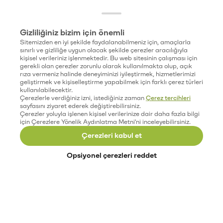
Gizliliğiniz bizim için önemli
Sitemizden en iyi şekilde faydalanabilmeniz için, amaçlarla
sınırlı ve gizliliğe uygun olacak şekilde çerezler aracılığıyla
kişisel verileriniz işlenmektedir. Bu web sitesinin çalışması için
gerekli olan çerezler zorunlu olarak kullanılmakta olup, açık
rıza vermeniz halinde deneyiminizi iyileştirmek, hizmetlerimizi
geliştirmek ve kişiselleştirme yapabilmek için farklı çerez türleri
kullanılabilecektir.
Çerezlerle verdiğiniz izni, istediğiniz zaman
Çerez tercihleri
sayfasını ziyaret ederek değiştirebilirsiniz.
Çerezler yoluyla işlenen kişisel verilerinize dair daha fazla bilgi
için Çerezlere Yönelik Aydınlatma Metni'ni inceleyebilirsiniz.
Çerezleri kabul et
Opsiyonel çerezleri reddet