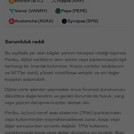
Bitcoin (BTC)
Ripple (XRP)
Vanar (VANRY)
Pepe (PEPE)
Avalanche (AVAX)
Synapse (SYN)
Sorumluluk reddi
Bu sayfada yer alan bilgiler yatırım tavsiyesi niteliği taşımaz.
Paribu, dijital varlıkların alım-satımı veya saklanmasıyla ilgili
herhangi bir öneride bulunmaz. Kripto varlıklar (stablecoin
ve NFT'ler dahil), yüksek volatiliteye sahiptir ve ani değer
kayıpları yaşanabilir.
Dijital varlık işlemleri yapmadan önce finansal durumunuzu
dikkatlice değerlendirin ve gerekli durumlarda hukuk, vergi
veya yatırım danışmanınızdan destek alın.
Paribu, üçüncü taraf web sitelerinin (TPW) içeriklerinden
veya kullanımından kaynaklanabilecek zarar, kayıp veya
diğer sonuçlardan sorumlu değildir. TPW kullanımı,
varlıklarınızda kayıp veya değer düşüşüne yol açabilir. Bazı