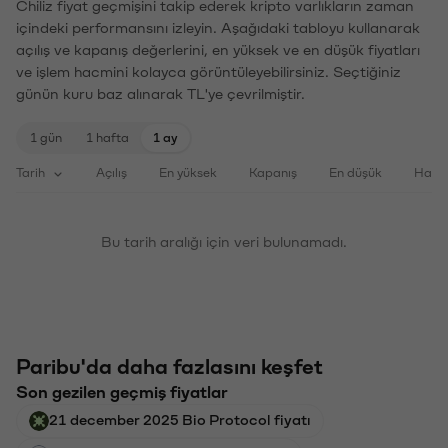
Chiliz fiyat geçmişini takip ederek kripto varlıkların zaman
içindeki performansını izleyin. Aşağıdaki tabloyu kullanarak
açılış ve kapanış değerlerini, en yüksek ve en düşük fiyatları
ve işlem hacmini kolayca görüntüleyebilirsiniz. Seçtiğiniz
günün kuru baz alınarak TL'ye çevrilmiştir.
1 gün
1 hafta
1 ay
Tarih
Açılış
En yüksek
Kapanış
En düşük
Haci
Bu tarih aralığı için veri bulunamadı.
Paribu'da daha fazlasını keşfet
Son gezilen geçmiş fiyatlar
21 december 2025 Bio Protocol fiyatı