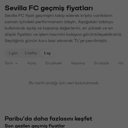
Sevilla FC geçmiş fiyatları
Sevilla FC fiyat geçmişini takip ederek kripto varlıkların
zaman içindeki performansını izleyin. Aşağıdaki tabloyu
kullanarak açılış ve kapanış değerlerini, en yüksek ve en
düşük fiyatları ve işlem hacmini kolayca görüntüleyebilirsiniz.
Seçtiğiniz günün kuru baz alınarak TL'ye çevrilmiştir.
1 gün
1 hafta
1 ay
Tarih
Açılış
En yüksek
Kapanış
En düşük
Haci
Bu tarih aralığı için veri bulunamadı.
Paribu'da daha fazlasını keşfet
Son gezilen geçmiş fiyatlar