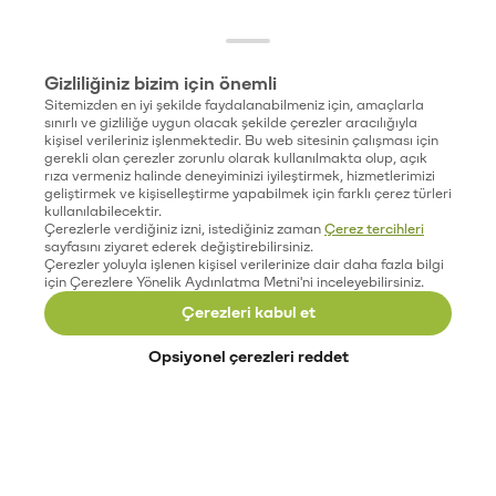
Gizliliğiniz bizim için önemli
Sitemizden en iyi şekilde faydalanabilmeniz için, amaçlarla
sınırlı ve gizliliğe uygun olacak şekilde çerezler aracılığıyla
kişisel verileriniz işlenmektedir. Bu web sitesinin çalışması için
gerekli olan çerezler zorunlu olarak kullanılmakta olup, açık
rıza vermeniz halinde deneyiminizi iyileştirmek, hizmetlerimizi
geliştirmek ve kişiselleştirme yapabilmek için farklı çerez türleri
kullanılabilecektir.
Çerezlerle verdiğiniz izni, istediğiniz zaman
Çerez tercihleri
sayfasını ziyaret ederek değiştirebilirsiniz.
Çerezler yoluyla işlenen kişisel verilerinize dair daha fazla bilgi
için Çerezlere Yönelik Aydınlatma Metni'ni inceleyebilirsiniz.
Çerezleri kabul et
Opsiyonel çerezleri reddet