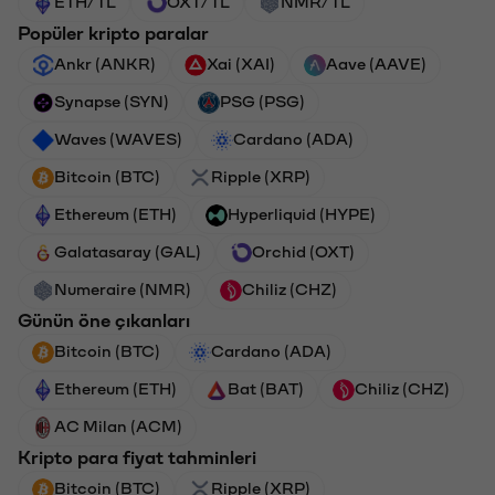
ETH/TL
OXT/TL
NMR/TL
Popüler kripto paralar
Ankr (ANKR)
Xai (XAI)
Aave (AAVE)
Synapse (SYN)
PSG (PSG)
Waves (WAVES)
Cardano (ADA)
Bitcoin (BTC)
Ripple (XRP)
Ethereum (ETH)
Hyperliquid (HYPE)
Galatasaray (GAL)
Orchid (OXT)
Numeraire (NMR)
Chiliz (CHZ)
Günün öne çıkanları
Bitcoin (BTC)
Cardano (ADA)
Ethereum (ETH)
Bat (BAT)
Chiliz (CHZ)
AC Milan (ACM)
Kripto para fiyat tahminleri
Bitcoin (BTC)
Ripple (XRP)