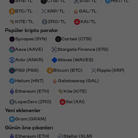
SYN/TL
CTSI/TL
STG/TL
HNT/TL
BTC/TL
XRP/TL
GAL/TL
KITE/TL
ZRO/TL
XAI/TL
Popüler kripto paralar
Synapse (SYN)
Cartesi (CTSI)
Aave (AAVE)
Stargate Finance (STG)
Ankr (ANKR)
Waves (WAVES)
PSG (PSG)
Bitcoin (BTC)
Ripple (XRP)
Helium (HNT)
Galatasaray (GAL)
Ethereum (ETH)
Kite (KITE)
LayerZero (ZRO)
Xai (XAI)
Yeni eklenenler
Gram (GRAM)
Günün öne çıkanları
Ethereum (ETH)
Stellar (XLM)