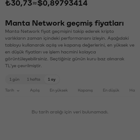
₺30,73
≈
$0,89793414
Manta Network geçmiş fiyatları
Manta Network fiyat geçmişini takip ederek kripto
varlıkların zaman içindeki performansını izleyin. Aşağıdaki
tabloyu kullanarak açılış ve kapanış değerlerini, en yüksek ve
en düşük fiyatları ve işlem hacmini kolayca
görüntüleyebilirsiniz. Seçtiğiniz günün kuru baz alınarak
TL'ye çevrilmiştir.
1 gün
1 hafta
1 ay
Tarih
Açılış
En yüksek
Kapanış
En düşük
Haci
Bu tarih aralığı için veri bulunamadı.