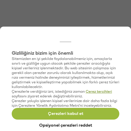
Gizliliğiniz bizim için önemli
Sitemizden en iyi şekilde faydalanabilmeniz için, amaçlarla
sınırlı ve gizliliğe uygun olacak şekilde çerezler aracılığıyla
kişisel verileriniz işlenmektedir. Bu web sitesinin çalışması için
gerekli olan çerezler zorunlu olarak kullanılmakta olup, açık
rıza vermeniz halinde deneyiminizi iyileştirmek, hizmetlerimizi
geliştirmek ve kişiselleştirme yapabilmek için farklı çerez türleri
kullanılabilecektir.
Çerezlerle verdiğiniz izni, istediğiniz zaman
Çerez tercihleri
sayfasını ziyaret ederek değiştirebilirsiniz.
Çerezler yoluyla işlenen kişisel verilerinize dair daha fazla bilgi
için Çerezlere Yönelik Aydınlatma Metni'ni inceleyebilirsiniz.
Çerezleri kabul et
Opsiyonel çerezleri reddet