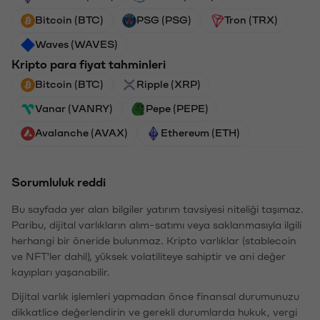
Bitcoin (BTC)
PSG (PSG)
Tron (TRX)
Waves (WAVES)
Kripto para fiyat tahminleri
Bitcoin (BTC)
Ripple (XRP)
Vanar (VANRY)
Pepe (PEPE)
Avalanche (AVAX)
Ethereum (ETH)
Sorumluluk reddi
Bu sayfada yer alan bilgiler yatırım tavsiyesi niteliği taşımaz.
Paribu, dijital varlıkların alım-satımı veya saklanmasıyla ilgili
herhangi bir öneride bulunmaz. Kripto varlıklar (stablecoin
ve NFT'ler dahil), yüksek volatiliteye sahiptir ve ani değer
kayıpları yaşanabilir.
Dijital varlık işlemleri yapmadan önce finansal durumunuzu
dikkatlice değerlendirin ve gerekli durumlarda hukuk, vergi