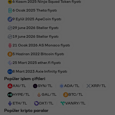
6 Kasım 2025 Ninja Squad Token fiyatı
6 Ocak 2025 Theta fiyatı
9 Eylül 2025 ApeCoin fiyatı
29 june 2026 Stellar fiyatı
19 june 2026 Stellar fiyatı
21 Ocak 2026 AS Monaco fiyatı
5 Haziran 2022 Bitcoin fiyatı
25 Mart 2025 ether.fi fiyatı
8 Mart 2023 Axie Infinity fiyatı
Popüler işlem çiftleri
XAI/TL
SYN/TL
ADA/TL
XRP/TL
HYPE/TL
GAL/TL
BTC/TL
ETH/TL
OXT/TL
VANRY/TL
Popüler kripto paralar