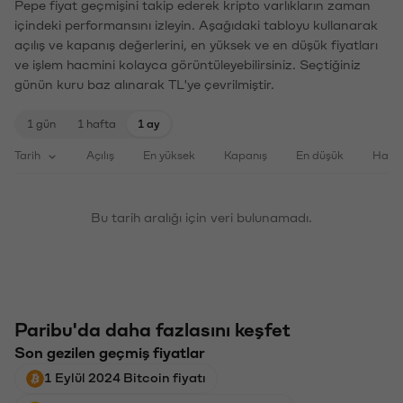
Pepe fiyat geçmişini takip ederek kripto varlıkların zaman
içindeki performansını izleyin. Aşağıdaki tabloyu kullanarak
açılış ve kapanış değerlerini, en yüksek ve en düşük fiyatları
ve işlem hacmini kolayca görüntüleyebilirsiniz. Seçtiğiniz
günün kuru baz alınarak TL'ye çevrilmiştir.
1 gün
1 hafta
1 ay
Tarih
Açılış
En yüksek
Kapanış
En düşük
Haci
Bu tarih aralığı için veri bulunamadı.
Paribu'da daha fazlasını keşfet
Son gezilen geçmiş fiyatlar
1 Eylül 2024 Bitcoin fiyatı