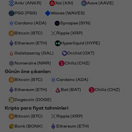
Ankr (ANKR)
Xai (XAI)
Aave (AAVE)
PSG (PSG)
Waves (WAVES)
Cardano (ADA)
Synapse (SYN)
Bitcoin (BTC)
Ripple (XRP)
Ethereum (ETH)
Hyperliquid (HYPE)
Galatasaray (GAL)
Orchid (OXT)
Numeraire (NMR)
Chiliz (CHZ)
Günün öne çıkanları
Bitcoin (BTC)
Cardano (ADA)
Ethereum (ETH)
Bat (BAT)
Chiliz (CHZ)
Dogecoin (DOGE)
Kripto para fiyat tahminleri
Bitcoin (BTC)
Ripple (XRP)
Bonk (BONK)
Ethereum (ETH)