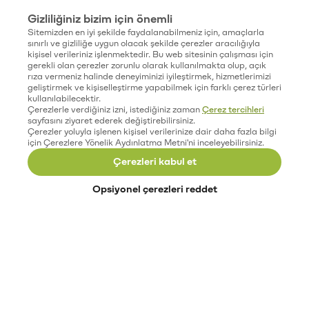
Gizliliğiniz bizim için önemli
Sitemizden en iyi şekilde faydalanabilmeniz için, amaçlarla
sınırlı ve gizliliğe uygun olacak şekilde çerezler aracılığıyla
kişisel verileriniz işlenmektedir. Bu web sitesinin çalışması için
gerekli olan çerezler zorunlu olarak kullanılmakta olup, açık
rıza vermeniz halinde deneyiminizi iyileştirmek, hizmetlerimizi
geliştirmek ve kişiselleştirme yapabilmek için farklı çerez türleri
kullanılabilecektir.
Çerezlerle verdiğiniz izni, istediğiniz zaman
Çerez tercihleri
sayfasını ziyaret ederek değiştirebilirsiniz.
Çerezler yoluyla işlenen kişisel verilerinize dair daha fazla bilgi
için Çerezlere Yönelik Aydınlatma Metni'ni inceleyebilirsiniz.
Çerezleri kabul et
Opsiyonel çerezleri reddet
Paribu’yu keşfet
Eğitimler