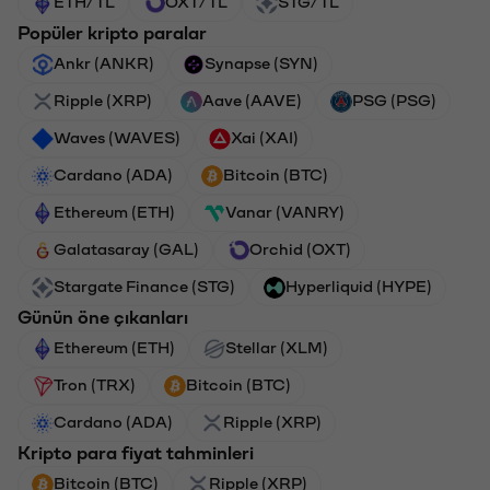
ETH/TL
OXT/TL
STG/TL
Popüler kripto paralar
Ankr (ANKR)
Synapse (SYN)
Ripple (XRP)
Aave (AAVE)
PSG (PSG)
Waves (WAVES)
Xai (XAI)
Cardano (ADA)
Bitcoin (BTC)
Ethereum (ETH)
Vanar (VANRY)
Galatasaray (GAL)
Orchid (OXT)
Stargate Finance (STG)
Hyperliquid (HYPE)
Günün öne çıkanları
Ethereum (ETH)
Stellar (XLM)
Tron (TRX)
Bitcoin (BTC)
Cardano (ADA)
Ripple (XRP)
Kripto para fiyat tahminleri
Bitcoin (BTC)
Ripple (XRP)