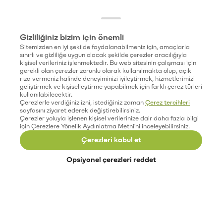
Gizliliğiniz bizim için önemli
Sitemizden en iyi şekilde faydalanabilmeniz için, amaçlarla
sınırlı ve gizliliğe uygun olacak şekilde çerezler aracılığıyla
kişisel verileriniz işlenmektedir. Bu web sitesinin çalışması için
gerekli olan çerezler zorunlu olarak kullanılmakta olup, açık
rıza vermeniz halinde deneyiminizi iyileştirmek, hizmetlerimizi
geliştirmek ve kişiselleştirme yapabilmek için farklı çerez türleri
kullanılabilecektir.
Çerezlerle verdiğiniz izni, istediğiniz zaman
Çerez tercihleri
sayfasını ziyaret ederek değiştirebilirsiniz.
Çerezler yoluyla işlenen kişisel verilerinize dair daha fazla bilgi
için Çerezlere Yönelik Aydınlatma Metni'ni inceleyebilirsiniz.
Çerezleri kabul et
Opsiyonel çerezleri reddet