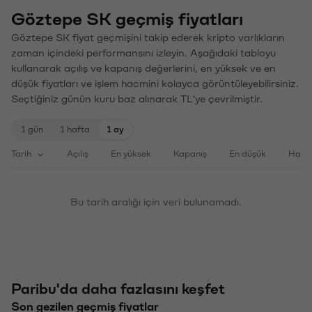
Göztepe SK geçmiş fiyatları
Göztepe SK fiyat geçmişini takip ederek kripto varlıkların
zaman içindeki performansını izleyin. Aşağıdaki tabloyu
kullanarak açılış ve kapanış değerlerini, en yüksek ve en
düşük fiyatları ve işlem hacmini kolayca görüntüleyebilirsiniz.
Seçtiğiniz günün kuru baz alınarak TL'ye çevrilmiştir.
1 gün
1 hafta
1 ay
Tarih
Açılış
En yüksek
Kapanış
En düşük
Haci
Bu tarih aralığı için veri bulunamadı.
Paribu'da daha fazlasını keşfet
Son gezilen geçmiş fiyatlar