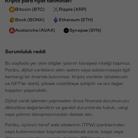
Kripto para fiyat tahminleri
Bitcoin (BTC)
Ripple (XRP)
Bonk (BONK)
Ethereum (ETH)
Avalanche (AVAX)
Synapse (SYN)
Sorumluluk reddi
Bu sayfada yer alan bilgiler yatırım tavsiyesi niteliği taşımaz.
Paribu, dijital varlıkların alım-satımı veya saklanmasıyla ilgili
herhangi bir öneride bulunmaz. Kripto varlıklar (stablecoin
ve NFT'ler dahil), yüksek volatiliteye sahiptir ve ani değer
kayıpları yaşanabilir.
Dijital varlık işlemleri yapmadan önce finansal durumunuzu
dikkatlice değerlendirin ve gerekli durumlarda hukuk, vergi
veya yatırım danışmanınızdan destek alın.
Paribu, üçüncü taraf web sitelerinin (TPW) içeriklerinden
veya kullanımından kaynaklanabilecek zarar, kayıp veya
diğer sonuçlardan sorumlu değildir. TPW kullanımı,