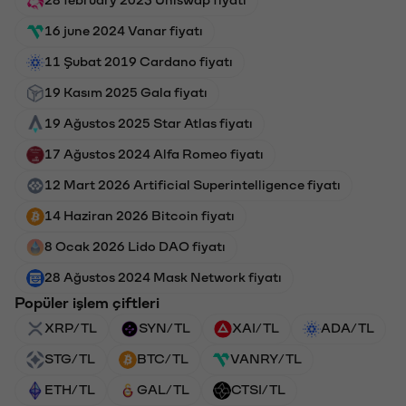
16 june 2024 Vanar fiyatı
11 Şubat 2019 Cardano fiyatı
19 Kasım 2025 Gala fiyatı
19 Ağustos 2025 Star Atlas fiyatı
17 Ağustos 2024 Alfa Romeo fiyatı
12 Mart 2026 Artificial Superintelligence fiyatı
14 Haziran 2026 Bitcoin fiyatı
8 Ocak 2026 Lido DAO fiyatı
28 Ağustos 2024 Mask Network fiyatı
Popüler işlem çiftleri
XRP/TL
SYN/TL
XAI/TL
ADA/TL
STG/TL
BTC/TL
VANRY/TL
ETH/TL
GAL/TL
CTSI/TL