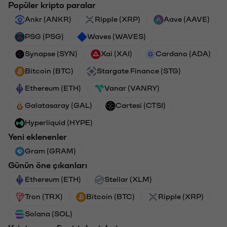
Popüler kripto paralar
Ankr (ANKR)
Ripple (XRP)
Aave (AAVE)
PSG (PSG)
Waves (WAVES)
Synapse (SYN)
Xai (XAI)
Cardano (ADA)
Bitcoin (BTC)
Stargate Finance (STG)
Ethereum (ETH)
Vanar (VANRY)
Galatasaray (GAL)
Cartesi (CTSI)
Hyperliquid (HYPE)
Yeni eklenenler
Gram (GRAM)
Günün öne çıkanları
Ethereum (ETH)
Stellar (XLM)
Tron (TRX)
Bitcoin (BTC)
Ripple (XRP)
Solana (SOL)