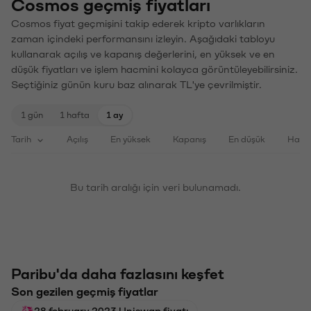
Cosmos geçmiş fiyatları
Cosmos fiyat geçmişini takip ederek kripto varlıkların
zaman içindeki performansını izleyin. Aşağıdaki tabloyu
kullanarak açılış ve kapanış değerlerini, en yüksek ve en
düşük fiyatları ve işlem hacmini kolayca görüntüleyebilirsiniz.
Seçtiğiniz günün kuru baz alınarak TL'ye çevrilmiştir.
1 gün
1 hafta
1 ay
Tarih
Açılış
En yüksek
Kapanış
En düşük
Haci
Bu tarih aralığı için veri bulunamadı.
Paribu'da daha fazlasını keşfet
Son gezilen geçmiş fiyatlar
28 february 2023 Uniswap fiyatı