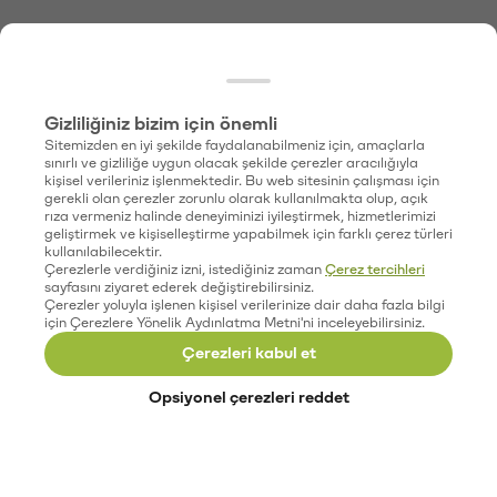
Gizliliğiniz bizim için önemli
Sitemizden en iyi şekilde faydalanabilmeniz için, amaçlarla
sınırlı ve gizliliğe uygun olacak şekilde çerezler aracılığıyla
kişisel verileriniz işlenmektedir. Bu web sitesinin çalışması için
gerekli olan çerezler zorunlu olarak kullanılmakta olup, açık
rıza vermeniz halinde deneyiminizi iyileştirmek, hizmetlerimizi
geliştirmek ve kişiselleştirme yapabilmek için farklı çerez türleri
kullanılabilecektir.
Çerezlerle verdiğiniz izni, istediğiniz zaman
Çerez tercihleri
sayfasını ziyaret ederek değiştirebilirsiniz.
Çerezler yoluyla işlenen kişisel verilerinize dair daha fazla bilgi
için Çerezlere Yönelik Aydınlatma Metni'ni inceleyebilirsiniz.
Çerezleri kabul et
Opsiyonel çerezleri reddet