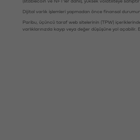
(stablecoin ve NFT'ler dahil), yüksek volatiliteye sahipti
Dijital varlık işlemleri yapmadan önce finansal durumu
Paribu, üçüncü taraf web sitelerinin (TPW) içeriklerin
varlıklarınızda kayıp veya değer düşüşüne yol açabilir. 