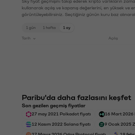
Sky fiyat geçmişini takip ederek kripto varlıkların zama
kullanarak açılış ve kapanış değerlerini, en yüksek ve e
görüntüleyebilirsiniz. Seçtiğiniz günün kuru baz alınarak
1 gün
1 hafta
1 ay
Tarih
Açılış
Paribu'da daha fazlasını keşfet
Son gezilen geçmiş fiyatlar
27 may 2021 Polkadot fiyatı
16 Mart 2026 H
12 Kasım 2022 Solana fiyatı
9 Ocak 2025 Z
27 Mayıs 2026 Odos Protocol fiyatı
19 febr