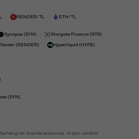
L
RENDER/TL
ETH/TL
Synapse (SYN)
Stargate Finance (STG)
Render (RENDER)
Hyperliquid (HYPE)
)
pse (SYN)
li herhangi bir öneride bulunmaz. Kripto varlıklar