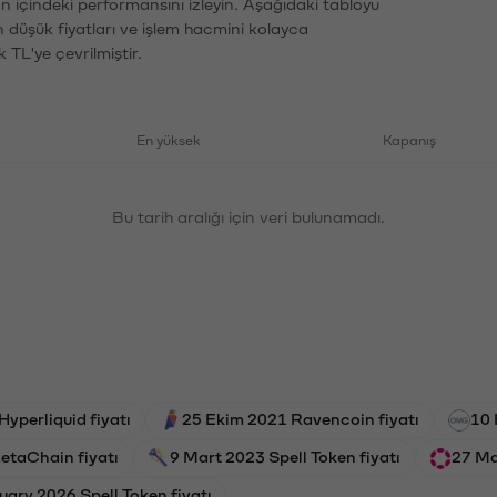
n içindeki performansını izleyin. Aşağıdaki tabloyu
n düşük fiyatları ve işlem hacmini kolayca
 TL'ye çevrilmiştir.
En yüksek
Kapanış
Bu tarih aralığı için veri bulunamadı.
yperliquid fiyatı
25 Ekim 2021 Ravencoin fiyatı
10 
etaChain fiyatı
9 Mart 2023 Spell Token fiyatı
27 Ma
uary 2026 Spell Token fiyatı