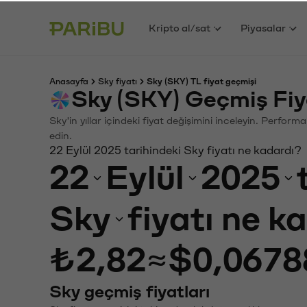
Kripto al/sat
Piyasalar
Anasayfa
Sky fiyatı
Sky (SKY) TL fiyat geçmişi
Sky (SKY) Geçmiş Fiy
Sky'in yıllar içindeki fiyat değişimini inceleyin. Perfor
edin.
22 Eylül 2025 tarihindeki Sky fiyatı ne kadardı?
22
Eylül
2025
Sky
fiyatı ne k
₺2,82
≈
$0,0678
Sky geçmiş fiyatları