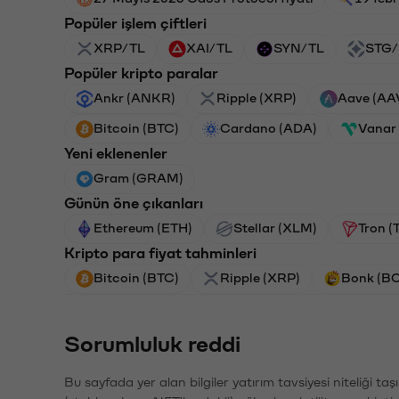
Popüler işlem çiftleri
XRP/TL
XAI/TL
SYN/TL
STG/
Popüler kripto paralar
Ankr (ANKR)
Ripple (XRP)
Aave (AA
Bitcoin (BTC)
Cardano (ADA)
Vanar
Yeni eklenenler
Gram (GRAM)
Günün öne çıkanları
Ethereum (ETH)
Stellar (XLM)
Tron (
Kripto para fiyat tahminleri
Bitcoin (BTC)
Ripple (XRP)
Bonk (B
Sorumluluk reddi
Bu sayfada yer alan bilgiler yatırım tavsiyesi niteliği ta