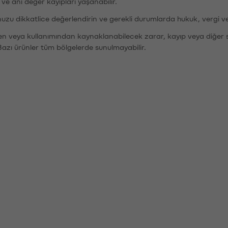
r ve ani değer kayıpları yaşanabilir.
nuzu dikkatlice değerlendirin ve gerekli durumlarda hukuk, vergi v
den veya kullanımından kaynaklanabilecek zarar, kayıp veya diğer 
Bazı ürünler tüm bölgelerde sunulmayabilir.