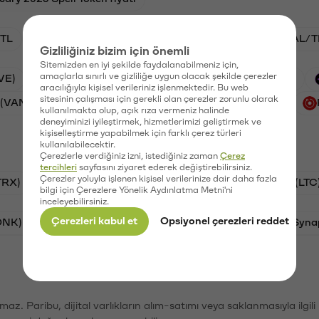
TL
ADA/TL
BTC/TL
VANRY/TL
GAL/T
Gizliliğiniz bizim için önemli
Sitemizden en iyi şekilde faydalanabilmeniz için,
amaçlarla sınırlı ve gizliliğe uygun olacak şekilde çerezler
VE)
Waves (WAVES)
PSG (PSG)
Xai (XAI)
aracılığıyla kişisel verileriniz işlenmektedir. Bu web
sitesinin çalışması için gerekli olan çerezler zorunlu olarak
 (VANRY)
Galatasaray (GAL)
Ethereum (ETH)
kullanılmakta olup, açık rıza vermeniz halinde
deneyiminizi iyileştirmek, hizmetlerimizi geliştirmek ve
kişiselleştirme yapabilmek için farklı çerez türleri
kullanılabilecektir.
Çerezlerle verdiğiniz izni, istediğiniz zaman
Çerez
tercihleri
sayfasını ziyaret ederek değiştirebilirsiniz.
Çerezler yoluyla işlenen kişisel verilerinize dair daha fazla
TRX)
Bitcoin (BTC)
Ripple (XRP)
Litecoin (LTC
bilgi için Çerezlere Yönelik Aydınlatma Metni'ni
inceleyebilirsiniz.
Çerezleri kabul et
Opsiyonel çerezleri reddet
ONK)
Ethereum (ETH)
Avalanche (AVAX)
Syna
şımaz. Paribu, dijital varlıkların alım-satımı veya saklanmasıyla ilgi