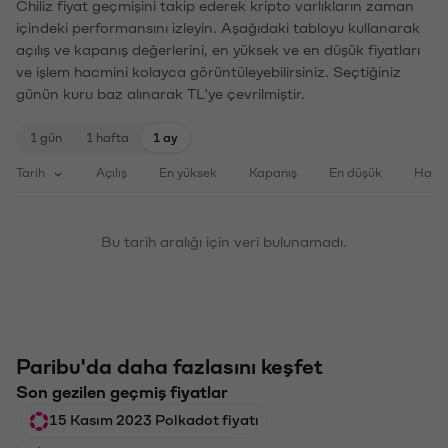
Chiliz fiyat geçmişini takip ederek kripto varlıkların zaman
içindeki performansını izleyin. Aşağıdaki tabloyu kullanarak
açılış ve kapanış değerlerini, en yüksek ve en düşük fiyatları
ve işlem hacmini kolayca görüntüleyebilirsiniz. Seçtiğiniz
günün kuru baz alınarak TL'ye çevrilmiştir.
1 gün
1 hafta
1 ay
Tarih
Açılış
En yüksek
Kapanış
En düşük
Haci
Bu tarih aralığı için veri bulunamadı.
Paribu'da daha fazlasını keşfet
Son gezilen geçmiş fiyatlar
15 Kasım 2023 Polkadot fiyatı