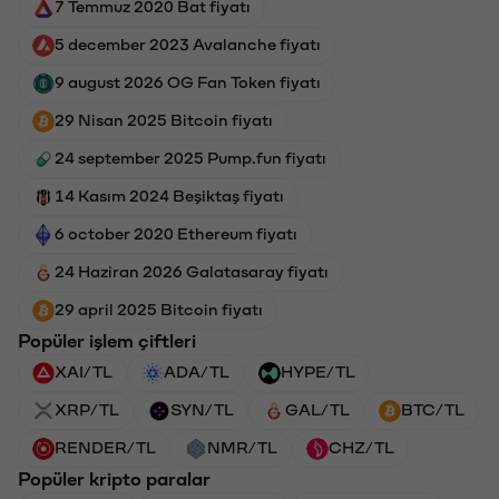
7 Temmuz 2020 Bat fiyatı
5 december 2023 Avalanche fiyatı
9 august 2026 OG Fan Token fiyatı
29 Nisan 2025 Bitcoin fiyatı
24 september 2025 Pump.fun fiyatı
14 Kasım 2024 Beşiktaş fiyatı
6 october 2020 Ethereum fiyatı
24 Haziran 2026 Galatasaray fiyatı
29 april 2025 Bitcoin fiyatı
Popüler işlem çiftleri
XAI/TL
ADA/TL
HYPE/TL
XRP/TL
SYN/TL
GAL/TL
BTC/TL
RENDER/TL
NMR/TL
CHZ/TL
Popüler kripto paralar