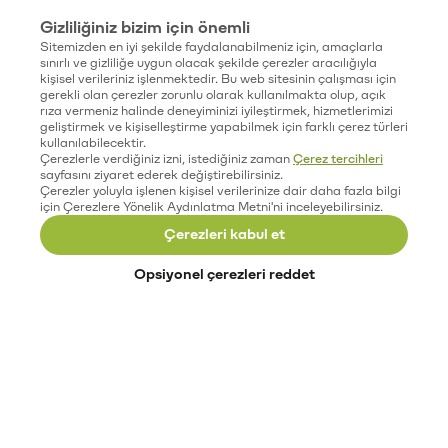
Gizliliğiniz bizim için önemli
Sitemizden en iyi şekilde faydalanabilmeniz için, amaçlarla
sınırlı ve gizliliğe uygun olacak şekilde çerezler aracılığıyla
kişisel verileriniz işlenmektedir. Bu web sitesinin çalışması için
gerekli olan çerezler zorunlu olarak kullanılmakta olup, açık
rıza vermeniz halinde deneyiminizi iyileştirmek, hizmetlerimizi
geliştirmek ve kişiselleştirme yapabilmek için farklı çerez türleri
kullanılabilecektir.
Çerezlerle verdiğiniz izni, istediğiniz zaman
Çerez tercihleri
sayfasını ziyaret ederek değiştirebilirsiniz.
Çerezler yoluyla işlenen kişisel verilerinize dair daha fazla bilgi
için Çerezlere Yönelik Aydınlatma Metni'ni inceleyebilirsiniz.
Çerezleri kabul et
Opsiyonel çerezleri reddet
Paribu’yu keşfet
Eğitimler