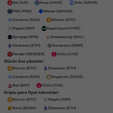
Xai (XAI)
Aave (AAVE)
Ankr (ANKR)
PSG (PSG)
Waves (WAVES)
Cardano (ADA)
Bitcoin (BTC)
Ripple (XRP)
Hyperliquid (HYPE)
Synapse (SYN)
Galatasaray (GAL)
Ethereum (ETH)
Numeraire (NMR)
Render (RENDER)
Chiliz (CHZ)
Günün öne çıkanları
Bitcoin (BTC)
Ethereum (ETH)
Cardano (ADA)
Dogecoin (DOGE)
Bat (BAT)
Chiliz (CHZ)
Kripto para fiyat tahminleri
Bitcoin (BTC)
Ripple (XRP)
Bonk (BONK)
Ethereum (ETH)