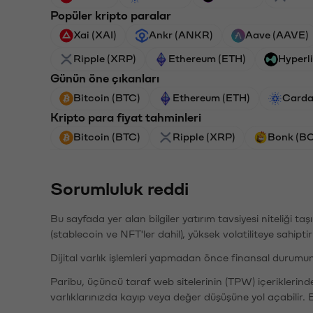
Popüler kripto paralar
Xai (XAI)
Ankr (ANKR)
Aave (AAVE)
Ripple (XRP)
Ethereum (ETH)
Hyperl
Günün öne çıkanları
Bitcoin (BTC)
Ethereum (ETH)
Carda
Kripto para fiyat tahminleri
Bitcoin (BTC)
Ripple (XRP)
Bonk (B
Sorumluluk reddi
Bu sayfada yer alan bilgiler yatırım tavsiyesi niteliği ta
(stablecoin ve NFT'ler dahil), yüksek volatiliteye sahipti
Dijital varlık işlemleri yapmadan önce finansal durumu
Paribu, üçüncü taraf web sitelerinin (TPW) içeriklerin
varlıklarınızda kayıp veya değer düşüşüne yol açabilir. 