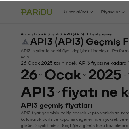
Kripto al/sat
Piyasalar
Anasayfa
API3 fiyatı
API3 (API3) TL fiyat geçmişi
API3 (API3) Geçmiş F
API3'in yıllar içindeki fiyat değişimini inceleyin. Perfo
edin.
26 Ocak 2025 tarihindeki API3 fiyatı ne kadardı
26
Ocak
2025
API3
fiyatı ne 
API3 geçmiş fiyatları
API3 fiyat geçmişini takip ederek kripto varlıkların za
kullanarak açılış ve kapanış değerlerini, en yüksek ve e
görüntüleyebilirsiniz. Seçtiğiniz günün kuru baz alınarak