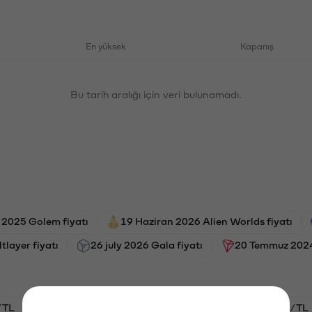
En yüksek
Kapanış
Bu tarih aralığı için veri bulunamadı.
 2025 Golem fiyatı
19 Haziran 2026 Alien Worlds fiyatı
ltlayer fiyatı
26 july 2026 Gala fiyatı
20 Temmuz 2024 
/TL
HYPE/TL
GAL/TL
BTC/TL
ETH/TL