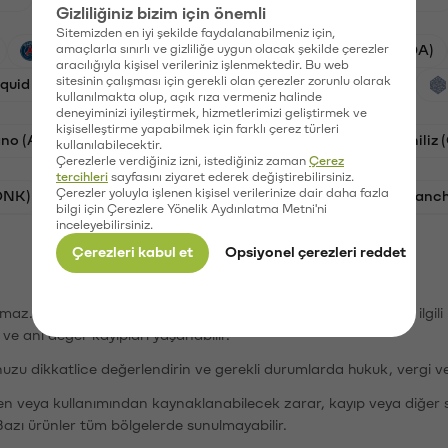
Gizliliğiniz bizim için önemli
Sitemizden en iyi şekilde faydalanabilmeniz için,
PSG (PSG)
amaçlarla sınırlı ve gizliliğe uygun olacak şekilde çerezler
Waves (WAVES)
Cardano (ADA)
aracılığıyla kişisel verileriniz işlenmektedir. Bu web
sitesinin çalışması için gerekli olan çerezler zorunlu olarak
iquid (HYPE)
Galatasaray (GAL)
Orchid (OXT)
kullanılmakta olup, açık rıza vermeniz halinde
deneyiminizi iyileştirmek, hizmetlerimizi geliştirmek ve
kişiselleştirme yapabilmek için farklı çerez türleri
no (ADA)
Bat (BAT)
Dogecoin (DOGE)
Chiliz
kullanılabilecektir.
Çerezlerle verdiğiniz izni, istediğiniz zaman
Çerez
tercihleri
sayfasını ziyaret ederek değiştirebilirsiniz.
Çerezler yoluyla işlenen kişisel verilerinize dair daha fazla
ONK)
Ethereum (ETH)
Synapse (SYN)
Avalanc
bilgi için Çerezlere Yönelik Aydınlatma Metni'ni
inceleyebilirsiniz.
Çerezleri kabul et
Opsiyonel çerezleri reddet
şımaz. Paribu, dijital varlıkların alım-satımı veya saklanmasıyla ilgi
r ve ani değer kayıpları yaşanabilir.
nuzu dikkatlice değerlendirin ve gerekli durumlarda hukuk, vergi v
den veya kullanımından kaynaklanabilecek zarar, kayıp veya diğer 
Bazı ürünler tüm bölgelerde sunulmayabilir.