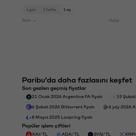
1 gün
1 hafta
1 ay
Tarih
Açılış
Paribu'da daha fazlasını keşfet
Son gezilen geçmiş fiyatlar
21 Ocak 2026 Argentine FA fiyatı
19 Şubat
6 Şubat 2026 Bittorrent fiyatı
6 july 2026 A
8 Mayıs 2025 Loopring fiyatı
Popüler işlem çiftleri
XAI/TL
ADA/TL
SYN/TL
XRP