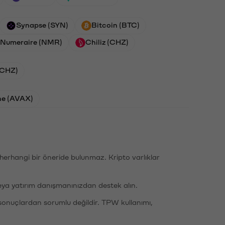
Synapse (SYN)
Bitcoin (BTC)
Numeraire (NMR)
Chiliz (CHZ)
 (CHZ)
he (AVAX)
li herhangi bir öneride bulunmaz. Kripto varlıklar
eya yatırım danışmanınızdan destek alın.
sonuçlardan sorumlu değildir. TPW kullanımı,