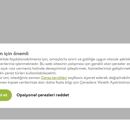
im için önemli
kilde faydalanabilmeniz için, amaçlarla sınırlı ve gizliliğe uygun olacak şekild
 verileriniz işlenmektedir. Bu web sitesinin çalışması için gerekli olan çerezler 
açık rıza vermeniz halinde deneyiminizi iyileştirmek, hizmetlerimizi geliştirmek
lı çerez türleri kullanılabilecektir.
iz izni, istediğiniz zaman
Çerez tercihleri
sayfasını ziyaret ederek değiştirebilir
enen kişisel verilerinize dair daha fazla bilgi için Çerezlere Yönelik Aydınlatma
l et
Opsiyonel çerezleri reddet