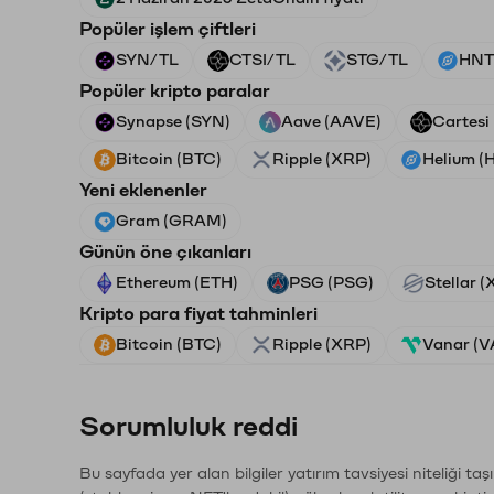
Popüler işlem çiftleri
SYN/TL
CTSI/TL
STG/TL
HNT
Popüler kripto paralar
Synapse (SYN)
Aave (AAVE)
Cartesi
Bitcoin (BTC)
Ripple (XRP)
Helium (
Yeni eklenenler
Gram (GRAM)
Günün öne çıkanları
Ethereum (ETH)
PSG (PSG)
Stellar 
Kripto para fiyat tahminleri
Bitcoin (BTC)
Ripple (XRP)
Vanar (
Sorumluluk reddi
Bu sayfada yer alan bilgiler yatırım tavsiyesi niteliği ta