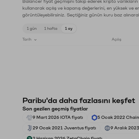
Balancer fiyat geçmişini takip ederek kripto varlıkları
kullanarak açılış ve kapanış değerlerini, en yüksek ve e
görüntüleyebilirsiniz. Seçtiğiniz günün kuru baz alınarak
1 gün
1 hafta
1 ay
Tarih
Açılış
Paribu'da daha fazlasını keşfet
Son gezilen geçmiş fiyatlar
9 Mart 2026 IOTA fiyatı
5 Ocak 2022 Chainl
29 Ocak 2021 Juventus fiyatı
9 Aralık 2023
2 Haziran 2026 ZetaChain fiyatı