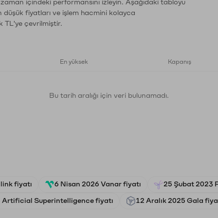
n zaman içindeki performansını izleyin. Aşağıdaki tabloyu
n düşük fiyatları ve işlem hacmini kolayca
 TL'ye çevrilmiştir.
En yüksek
Kapanış
Bu tarih aralığı için veri bulunamadı.
ink fiyatı
6 Nisan 2026 Vanar fiyatı
25 Şubat 2023 R
 Artificial Superintelligence fiyatı
12 Aralık 2025 Gala fiya