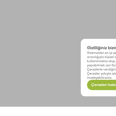
Gizliliğiniz biz
Sitemizden en iyi şe
aracılığıyla kişisel
kullanılmakta olup, 
yapabilmek için fark
Çerezlerle verdiğin
Çerezler yoluyla işl
inceleyebilirsiniz.
Çerezleri kabu