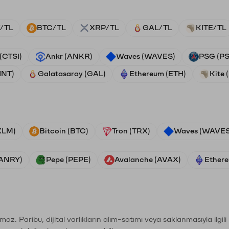
/TL
BTC/TL
XRP/TL
GAL/TL
KITE/TL
 (CTSI)
Ankr (ANKR)
Waves (WAVES)
PSG (P
HNT)
Galatasaray (GAL)
Ethereum (ETH)
Kite 
(XLM)
Bitcoin (BTC)
Tron (TRX)
Waves (WAVES
VANRY)
Pepe (PEPE)
Avalanche (AVAX)
Ethere
şımaz. Paribu, dijital varlıkların alım-satımı veya saklanmasıyla ilgi