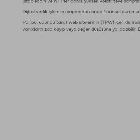
(stablecoin ve NFT'ler dahil), yüksek volatiliteye sahipti
Dijital varlık işlemleri yapmadan önce finansal durumu
Paribu, üçüncü taraf web sitelerinin (TPW) içeriklerin
varlıklarınızda kayıp veya değer düşüşüne yol açabilir. 