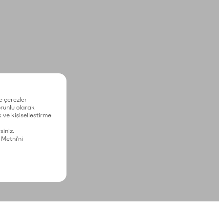
e çerezler
zorunlu olarak
 ve kişiselleştirme
siniz.
 Metni'ni