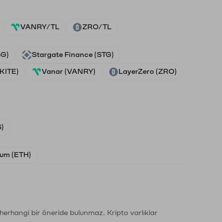
VANRY/TL
ZRO/TL
SG)
Stargate Finance (STG)
(KITE)
Vanar (VANRY)
LayerZero (ZRO)
)
um (ETH)
li herhangi bir öneride bulunmaz. Kripto varlıklar