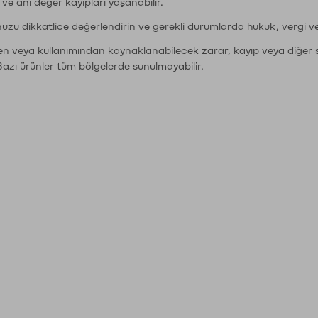
r ve ani değer kayıpları yaşanabilir.
nuzu dikkatlice değerlendirin ve gerekli durumlarda hukuk, vergi v
den veya kullanımından kaynaklanabilecek zarar, kayıp veya diğer 
Bazı ürünler tüm bölgelerde sunulmayabilir.