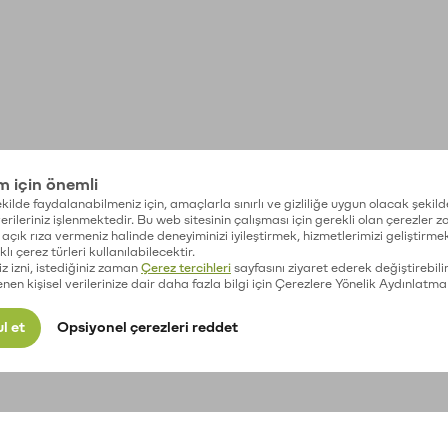
im için önemli
kilde faydalanabilmeniz için, amaçlarla sınırlı ve gizliliğe uygun olacak şekild
 verileriniz işlenmektedir. Bu web sitesinin çalışması için gerekli olan çerezler 
açık rıza vermeniz halinde deneyiminizi iyileştirmek, hizmetlerimizi geliştirmek
lı çerez türleri kullanılabilecektir.
iz izni, istediğiniz zaman
Çerez tercihleri
sayfasını ziyaret ederek değiştirebilir
enen kişisel verilerinize dair daha fazla bilgi için Çerezlere Yönelik Aydınlatma
l et
Opsiyonel çerezleri reddet