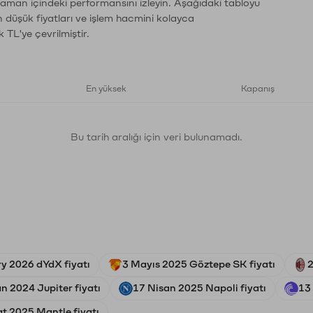
zaman içindeki performansını izleyin. Aşağıdaki tabloyu
n düşük fiyatları ve işlem hacmini kolayca
 TL'ye çevrilmiştir.
En yüksek
Kapanış
Bu tarih aralığı için veri bulunamadı.
ry 2026 dYdX fiyatı
3 Mayıs 2025 Göztepe SK fiyatı
2
n 2024 Jupiter fiyatı
17 Nisan 2025 Napoli fiyatı
13 
t 2025 Mantle fiyatı