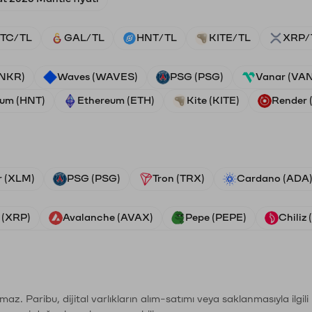
TC/TL
GAL/TL
HNT/TL
KITE/TL
XRP/
ANKR)
Waves (WAVES)
PSG (PSG)
Vanar (VA
ium (HNT)
Ethereum (ETH)
Kite (KITE)
Render
r (XLM)
PSG (PSG)
Tron (TRX)
Cardano (ADA
 (XRP)
Avalanche (AVAX)
Pepe (PEPE)
Chiliz
şımaz. Paribu, dijital varlıkların alım-satımı veya saklanmasıyla ilgi