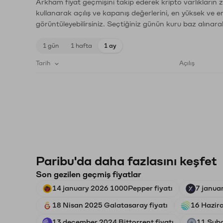
Arkham fiyat geçmişini takip ederek kripto varlıkların 
kullanarak açılış ve kapanış değerlerini, en yüksek ve e
görüntüleyebilirsiniz. Seçtiğiniz günün kuru baz alınarak
1 gün
1 hafta
1 ay
Tarih
Açılış
Paribu'da daha fazlasını keşfet
Son gezilen geçmiş fiyatlar
14 january 2026 1000Pepper fiyatı
7 janua
18 Nisan 2025 Galatasaray fiyatı
16 Hazira
13 december 2024 Bittorrent fiyatı
11 Şuba