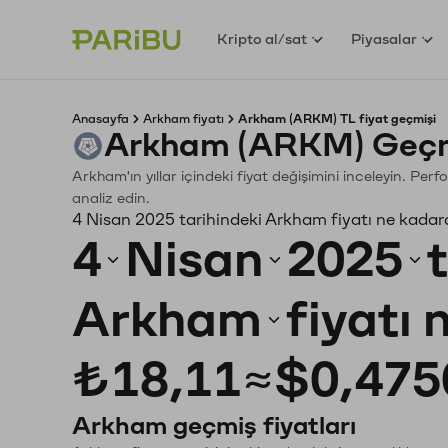
Kripto al/sat
Piyasalar
Anasayfa
Arkham fiyatı
Arkham (ARKM) TL fiyat geçmişi
Arkham (ARKM) Geçmi
Arkham'ın yıllar içindeki fiyat değişimini inceleyin. Pe
analiz edin.
4 Nisan 2025 tarihindeki Arkham fiyatı ne kadar
4
Nisan
2025
Arkham
fiyatı
₺18,11
≈
$0,475
Arkham geçmiş fiyatları