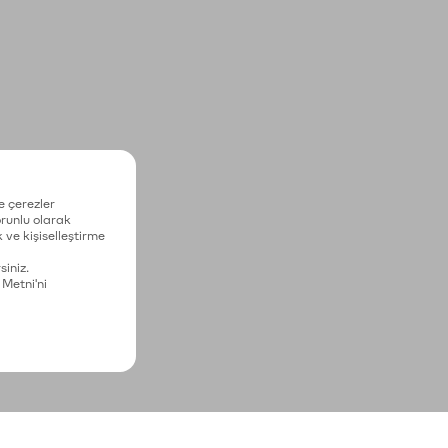
e çerezler
zorunlu olarak
 ve kişiselleştirme
siniz.
 Metni'ni