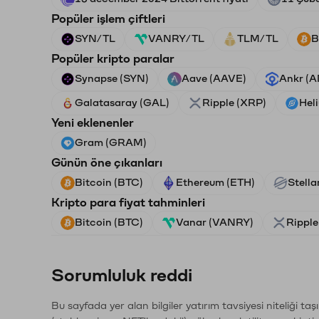
Popüler işlem çiftleri
SYN/TL
VANRY/TL
TLM/TL
B
Popüler kripto paralar
Synapse (SYN)
Aave (AAVE)
Ankr (
Galatasaray (GAL)
Ripple (XRP)
Hel
Yeni eklenenler
Gram (GRAM)
Günün öne çıkanları
Bitcoin (BTC)
Ethereum (ETH)
Stella
Kripto para fiyat tahminleri
Bitcoin (BTC)
Vanar (VANRY)
Ripple
Sorumluluk reddi
Bu sayfada yer alan bilgiler yatırım tavsiyesi niteliği ta