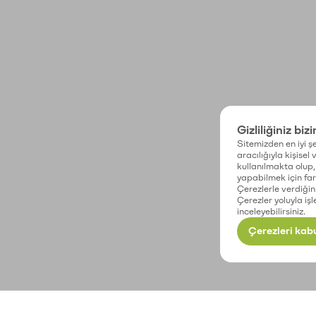
Gizliliğiniz biz
Sitemizden en iyi şe
aracılığıyla kişisel
kullanılmakta olup, 
yapabilmek için fark
Çerezlerle verdiğin
Çerezler yoluyla işl
inceleyebilirsiniz.
Çerezleri kabu