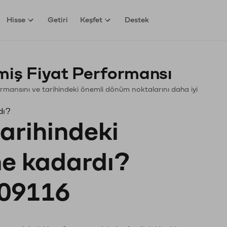
Hisse
Getiri
Keşfet
Destek
ş Fiyat Performansı
rformansını ve tarihindeki önemli dönüm noktalarını daha iyi
dı?
tarihindeki
 ne kadardı?
09116