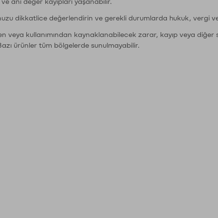
r ve ani değer kayıpları yaşanabilir.
nuzu dikkatlice değerlendirin ve gerekli durumlarda hukuk, vergi v
den veya kullanımından kaynaklanabilecek zarar, kayıp veya diğer 
Bazı ürünler tüm bölgelerde sunulmayabilir.