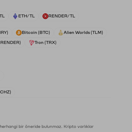
TL
ETH/TL
RENDER/TL
NRY)
Bitcoin (BTC)
Alien Worlds (TLM)
 (RENDER)
Tron (TRX)
)
 (CHZ)
li herhangi bir öneride bulunmaz. Kripto varlıklar