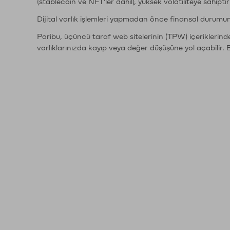
(stablecoin ve NFT'ler dahil), yüksek volatiliteye sahipti
Dijital varlık işlemleri yapmadan önce finansal durumu
Paribu, üçüncü taraf web sitelerinin (TPW) içeriklerin
varlıklarınızda kayıp veya değer düşüşüne yol açabilir. 