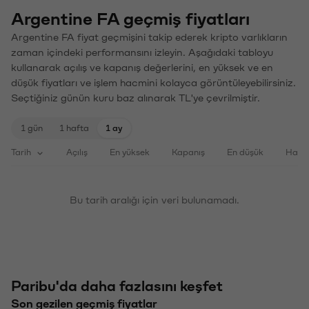
Argentine FA geçmiş fiyatları
Argentine FA fiyat geçmişini takip ederek kripto varlıkların
zaman içindeki performansını izleyin. Aşağıdaki tabloyu
kullanarak açılış ve kapanış değerlerini, en yüksek ve en
düşük fiyatları ve işlem hacmini kolayca görüntüleyebilirsiniz.
Seçtiğiniz günün kuru baz alınarak TL'ye çevrilmiştir.
1 gün
1 hafta
1 ay
Tarih
Açılış
En yüksek
Kapanış
En düşük
Haci
Bu tarih aralığı için veri bulunamadı.
Paribu'da daha fazlasını keşfet
Son gezilen geçmiş fiyatlar