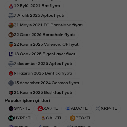
19 Eylül 2021 Bat fiyatı
7 Aralık 2025 Aptos fiyatı
31 Mayıs 2021 FC Barcelona fiyatı
22 Ocak 2026 Berachain fiyatı
22 Kasım 2025 Valencia CF fiyatı
18 Ocak 2025 EigenLayer fiyatı
7 december 2025 Aptos fiyatı
9 Haziran 2025 Benfica fiyatı
13 december 2024 Cosmos fiyatı
21 Kasım 2025 Beşiktaş fiyatı
Popüler işlem çiftleri
SYN/TL
XAI/TL
ADA/TL
XRP/TL
HYPE/TL
GAL/TL
BTC/TL