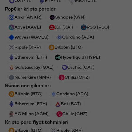
OXT/TL
ETH/TL
MIOTA/TL
Popüler kripto paralar
Ankr (ANKR)
Synapse (SYN)
Aave (AAVE)
Xai (XAI)
PSG (PSG)
Waves (WAVES)
Cardano (ADA)
Ripple (XRP)
Bitcoin (BTC)
Ethereum (ETH)
Hyperliquid (HYPE)
Galatasaray (GAL)
Orchid (OXT)
Numeraire (NMR)
Chiliz (CHZ)
Günün öne çıkanları
Bitcoin (BTC)
Cardano (ADA)
Ethereum (ETH)
Bat (BAT)
AC Milan (ACM)
Chiliz (CHZ)
Kripto para fiyat tahminleri
Bitcoin (BTC)
Ripple (XRP)