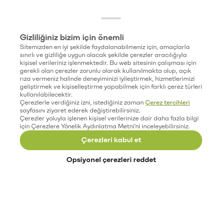
Gizliliğiniz bizim için önemli
Sitemizden en iyi şekilde faydalanabilmeniz için, amaçlarla
sınırlı ve gizliliğe uygun olacak şekilde çerezler aracılığıyla
kişisel verileriniz işlenmektedir. Bu web sitesinin çalışması için
gerekli olan çerezler zorunlu olarak kullanılmakta olup, açık
rıza vermeniz halinde deneyiminizi iyileştirmek, hizmetlerimizi
geliştirmek ve kişiselleştirme yapabilmek için farklı çerez türleri
kullanılabilecektir.
Çerezlerle verdiğiniz izni, istediğiniz zaman
Çerez tercihleri
sayfasını ziyaret ederek değiştirebilirsiniz.
Çerezler yoluyla işlenen kişisel verilerinize dair daha fazla bilgi
için Çerezlere Yönelik Aydınlatma Metni'ni inceleyebilirsiniz.
Çerezleri kabul et
Opsiyonel çerezleri reddet