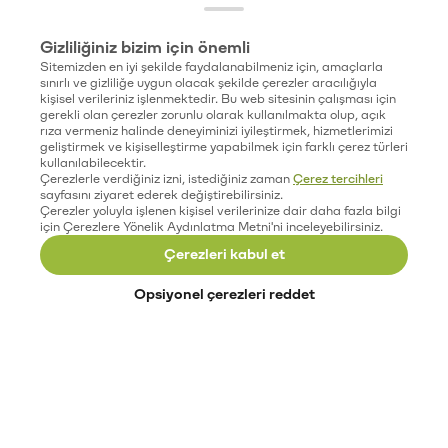
Gizliliğiniz bizim için önemli
Sitemizden en iyi şekilde faydalanabilmeniz için, amaçlarla
sınırlı ve gizliliğe uygun olacak şekilde çerezler aracılığıyla
kişisel verileriniz işlenmektedir. Bu web sitesinin çalışması için
gerekli olan çerezler zorunlu olarak kullanılmakta olup, açık
rıza vermeniz halinde deneyiminizi iyileştirmek, hizmetlerimizi
geliştirmek ve kişiselleştirme yapabilmek için farklı çerez türleri
kullanılabilecektir.
Çerezlerle verdiğiniz izni, istediğiniz zaman
Çerez tercihleri
sayfasını ziyaret ederek değiştirebilirsiniz.
Çerezler yoluyla işlenen kişisel verilerinize dair daha fazla bilgi
için Çerezlere Yönelik Aydınlatma Metni'ni inceleyebilirsiniz.
Çerezleri kabul et
Opsiyonel çerezleri reddet
Paribu’yu keşfet