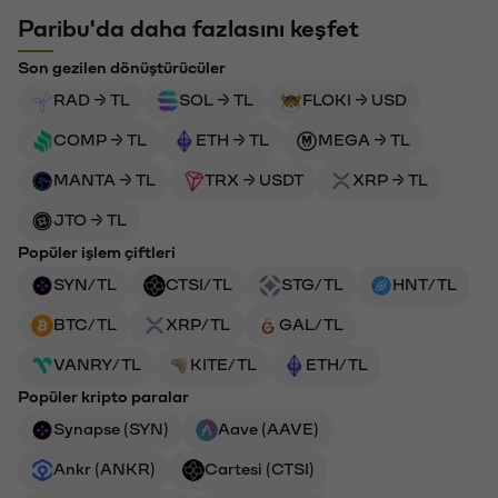
Paribu'da daha fazlasını keşfet
Son gezilen dönüştürücüler
RAD → TL
SOL → TL
FLOKI → USD
COMP → TL
ETH → TL
MEGA → TL
MANTA → TL
TRX → USDT
XRP → TL
JTO → TL
Popüler işlem çiftleri
SYN/TL
CTSI/TL
STG/TL
HNT/TL
BTC/TL
XRP/TL
GAL/TL
VANRY/TL
KITE/TL
ETH/TL
Popüler kripto paralar
Synapse (SYN)
Aave (AAVE)
Ankr (ANKR)
Cartesi (CTSI)