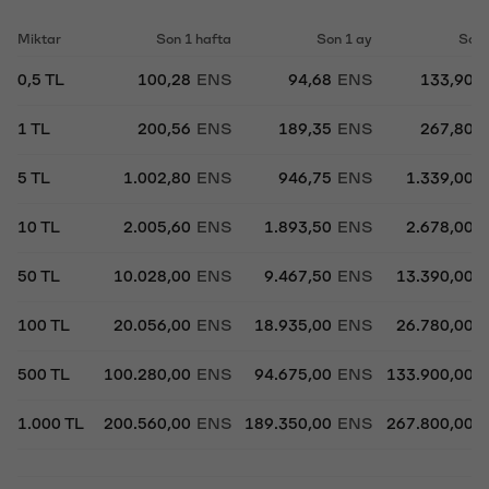
Miktar
Son 1 hafta
Son 1 ay
Son 
0,5 TL
100,28
ENS
94,68
ENS
133,90
1 TL
200,56
ENS
189,35
ENS
267,80
5 TL
1.002,80
ENS
946,75
ENS
1.339,00
10 TL
2.005,60
ENS
1.893,50
ENS
2.678,00
50 TL
10.028,00
ENS
9.467,50
ENS
13.390,00
100 TL
20.056,00
ENS
18.935,00
ENS
26.780,00
500 TL
100.280,00
ENS
94.675,00
ENS
133.900,00
1.000 TL
200.560,00
ENS
189.350,00
ENS
267.800,00