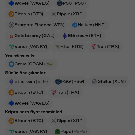
Waves (WAVES)
PSG (PSG)
Bitcoin (BTC)
Ripple (XRP)
Stargate Finance (STG)
Helium (HNT)
Galatasaray (GAL)
Ethereum (ETH)
Vanar (VANRY)
Kite (KITE)
Tron (TRX)
Yeni eklenenler
Gram (GRAM)
Yeni
Günün öne çıkanları
Ethereum (ETH)
PSG (PSG)
Stellar (XLM)
Bitcoin (BTC)
Tron (TRX)
Waves (WAVES)
Kripto para fiyat tahminleri
Bitcoin (BTC)
Ripple (XRP)
Vanar (VANRY)
Pepe (PEPE)