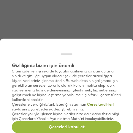
Gizliliğiniz bizim için önemli
Sitemizden en iyi şekilde faydalanabilmeniz için, amaçlarla
sınırlı ve gizliliğe uygun olacak şekilde çerezler aracılığıyla
kişisel verileriniz işlenmektedir. Bu web sitesinin çalışması için
gerekli olan çerezler zorunlu olarak kullanılmakta olup, açık
rıza vermeniz halinde deneyiminizi iyileştirmek, hizmetlerimizi
geliştirmek ve kişiselleştirme yapabilmek için farklı çerez türleri
kullanılabilecektir.
Çerezlerle verdiğiniz izni, istediğiniz zaman
Çerez tercihleri
sayfasını ziyaret ederek değiştirebilirsiniz.
Çerezler yoluyla işlenen kişisel verilerinize dair daha fazla bilgi
için Çerezlere Yönelik Aydınlatma Metni'ni inceleyebilirsiniz.
Çerezleri kabul et