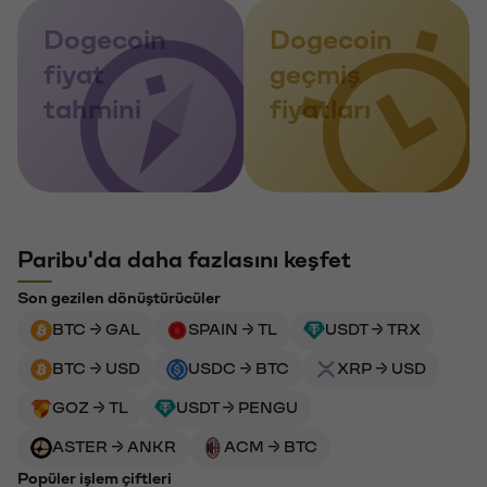
Dogecoin
Dogecoin
fiyat
geçmiş
tahmini
fiyatları
Paribu'da daha fazlasını keşfet
Son gezilen dönüştürücüler
BTC → GAL
SPAIN → TL
USDT → TRX
BTC → USD
USDC → BTC
XRP → USD
GOZ → TL
USDT → PENGU
ASTER → ANKR
ACM → BTC
Popüler işlem çiftleri