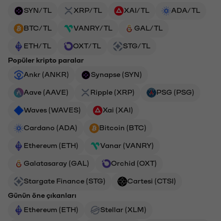
SYN/TL
XRP/TL
XAI/TL
ADA/TL
BTC/TL
VANRY/TL
GAL/TL
ETH/TL
OXT/TL
STG/TL
Popüler kripto paralar
Ankr (ANKR)
Synapse (SYN)
Aave (AAVE)
Ripple (XRP)
PSG (PSG)
Waves (WAVES)
Xai (XAI)
Cardano (ADA)
Bitcoin (BTC)
Ethereum (ETH)
Vanar (VANRY)
Galatasaray (GAL)
Orchid (OXT)
Stargate Finance (STG)
Cartesi (CTSI)
Günün öne çıkanları
Ethereum (ETH)
Stellar (XLM)