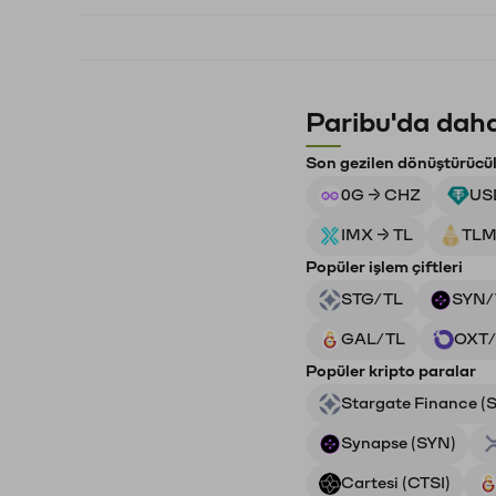
Paribu'da daha
Son gezilen dönüştürücü
0G → CHZ
US
IMX → TL
TLM
Popüler işlem çiftleri
STG/TL
SYN/
GAL/TL
OXT/
Popüler kripto paralar
Stargate Finance (
Synapse (SYN)
Cartesi (CTSI)