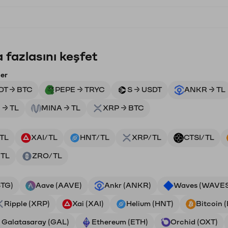
 fazlasını keşfet
ler
DT → BTC
PEPE → TRYC
S → USDT
ANKR → TL
 → TL
MINA → TL
XRP → BTC
TL
XAI/TL
HNT/TL
XRP/TL
CTSI/TL
TL
ZRO/TL
STG)
Aave (AAVE)
Ankr (ANKR)
Waves (WAVE
Ripple (XRP)
Xai (XAI)
Helium (HNT)
Bitcoin 
Galatasaray (GAL)
Ethereum (ETH)
Orchid (OXT)