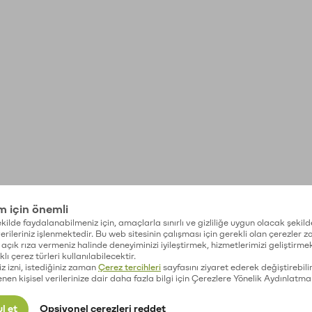
im için önemli
kilde faydalanabilmeniz için, amaçlarla sınırlı ve gizliliğe uygun olacak şekild
 verileriniz işlenmektedir. Bu web sitesinin çalışması için gerekli olan çerezler 
açık rıza vermeniz halinde deneyiminizi iyileştirmek, hizmetlerimizi geliştirmek
lı çerez türleri kullanılabilecektir.
iz izni, istediğiniz zaman
Çerez tercihleri
sayfasını ziyaret ederek değiştirebilir
enen kişisel verilerinize dair daha fazla bilgi için Çerezlere Yönelik Aydınlatma
l et
Opsiyonel çerezleri reddet