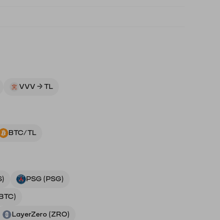
VVV → TL
BTC/TL
S)
PSG (PSG)
(BTC)
LayerZero (ZRO)