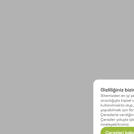
Gizliliğiniz biz
Sitemizden en iyi şe
aracılığıyla kişisel
kullanılmakta olup, 
yapabilmek için fark
Çerezlerle verdiğin
Çerezler yoluyla işl
inceleyebilirsiniz.
Çerezleri kabu