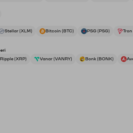
Stellar (XLM)
Bitcoin (BTC)
PSG (PSG)
Tron
eri
Ripple (XRP)
Vanar (VANRY)
Bonk (BONK)
Av