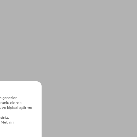
e çerezler
zorunlu olarak
 ve kişiselleştirme
siniz.
 Metni'ni