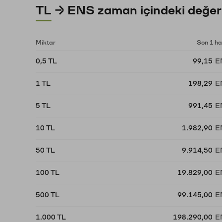
TL → ENS zaman içindeki değer
Miktar
Son 1 ha
0,5 TL
99,15
E
1 TL
198,29
E
5 TL
991,45
E
10 TL
1.982,90
E
50 TL
9.914,50
E
100 TL
19.829,00
E
500 TL
99.145,00
E
1.000 TL
198.290,00
E