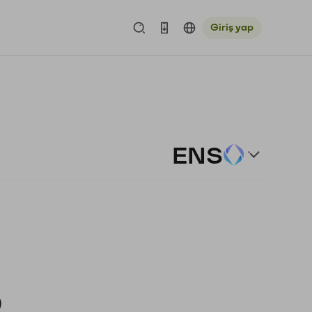
Giriş yap
ENS
)