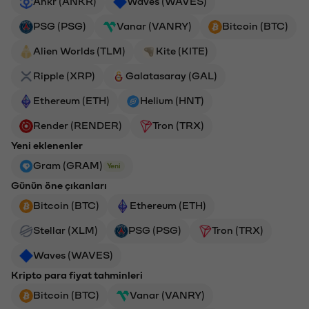
Ankr (ANKR)
Waves (WAVES)
PSG (PSG)
Vanar (VANRY)
Bitcoin (BTC)
Alien Worlds (TLM)
Kite (KITE)
Ripple (XRP)
Galatasaray (GAL)
Ethereum (ETH)
Helium (HNT)
Render (RENDER)
Tron (TRX)
Yeni eklenenler
Gram (GRAM)
Yeni
Günün öne çıkanları
Bitcoin (BTC)
Ethereum (ETH)
Stellar (XLM)
PSG (PSG)
Tron (TRX)
Waves (WAVES)
Kripto para fiyat tahminleri
Bitcoin (BTC)
Vanar (VANRY)