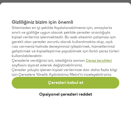
Gizliliğiniz bizim için önemli
Sitemizden en iyi şekilde faydalanabilmeniz için, amaçlarla
sınırlı ve gizliliğe uygun olacak şekilde çerezler aracılığıyla
kişisel verileriniz işlenmektedir. Bu web sitesinin çalışması için
gerekli olan çerezler zorunlu olarak kullanılmakta olup, açık
rıza vermeniz halinde deneyiminizi iyileştirmek, hizmetlerimizi
geliştirmek ve kişiselleştirme yapabilmek için farklı çerez türleri
kullanılabilecektir.
Çerezlerle verdiğiniz izni, istediğiniz zaman
Çerez tercihleri
sayfasını ziyaret ederek değiştirebilirsiniz.
Çerezler yoluyla işlenen kişisel verilerinize dair daha fazla bilgi
için Çerezlere Yönelik Aydınlatma Metni'ni inceleyebilirsiniz.
Çerezleri kabul et
Opsiyonel çerezleri reddet