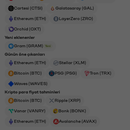
Cartesi (CTSI)
Galatasaray (GAL)
Ethereum (ETH)
LayerZero (ZRO)
Orchid (OXT)
Yeni eklenenler
Gram (GRAM)
Yeni
Günün öne çıkanları
Ethereum (ETH)
Stellar (XLM)
Bitcoin (BTC)
PSG (PSG)
Tron (TRX)
Waves (WAVES)
Kripto para fiyat tahminleri
Bitcoin (BTC)
Ripple (XRP)
Vanar (VANRY)
Bonk (BONK)
Ethereum (ETH)
Avalanche (AVAX)