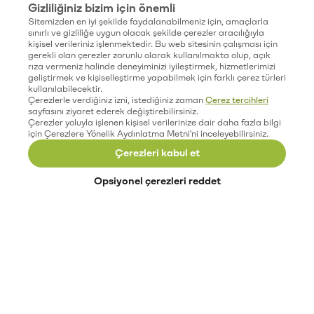
Gizliliğiniz bizim için önemli
Sitemizden en iyi şekilde faydalanabilmeniz için, amaçlarla
sınırlı ve gizliliğe uygun olacak şekilde çerezler aracılığıyla
kişisel verileriniz işlenmektedir. Bu web sitesinin çalışması için
gerekli olan çerezler zorunlu olarak kullanılmakta olup, açık
rıza vermeniz halinde deneyiminizi iyileştirmek, hizmetlerimizi
geliştirmek ve kişiselleştirme yapabilmek için farklı çerez türleri
kullanılabilecektir.
Çerezlerle verdiğiniz izni, istediğiniz zaman
Çerez tercihleri
sayfasını ziyaret ederek değiştirebilirsiniz.
Çerezler yoluyla işlenen kişisel verilerinize dair daha fazla bilgi
için Çerezlere Yönelik Aydınlatma Metni'ni inceleyebilirsiniz.
Çerezleri kabul et
Opsiyonel çerezleri reddet
Paribu’yu keşfet
Eğitimler
Etkinlikler