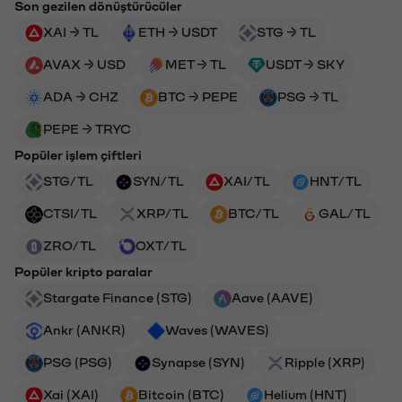
Son gezilen dönüştürücüler
XAI → TL
ETH → USDT
STG → TL
AVAX → USD
MET → TL
USDT → SKY
ADA → CHZ
BTC → PEPE
PSG → TL
PEPE → TRYC
Popüler işlem çiftleri
STG/TL
SYN/TL
XAI/TL
HNT/TL
CTSI/TL
XRP/TL
BTC/TL
GAL/TL
ZRO/TL
OXT/TL
Popüler kripto paralar
Stargate Finance (STG)
Aave (AAVE)
Ankr (ANKR)
Waves (WAVES)
PSG (PSG)
Synapse (SYN)
Ripple (XRP)
Xai (XAI)
Bitcoin (BTC)
Helium (HNT)