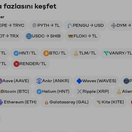
 fazlasını keşfet
ler
EPE → TRYC
PYTH → TL
PENGU → USD
DYM →
DT → TRX
USDC → SHIB
FLOKI → TL
/TL
HNT/TL
BTC/TL
TLM/TL
VANRY/T
/TL
RENDER/TL
Aave (AAVE)
Ankr (ANKR)
Waves (WAVES)
P
Bitcoin (BTC)
Helium (HNT)
Ripple (XRP)
Alie
Ethereum (ETH)
Galatasaray (GAL)
Kite (KITE)