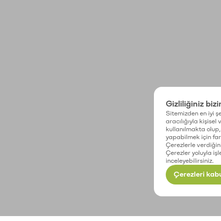
Gizliliğiniz biz
Sitemizden en iyi şe
aracılığıyla kişisel
kullanılmakta olup, 
yapabilmek için fark
Çerezlerle verdiğin
Çerezler yoluyla işl
inceleyebilirsiniz.
Çerezleri kabu