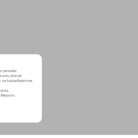
e çerezler
zorunlu olarak
 ve kişiselleştirme
siniz.
 Metni'ni