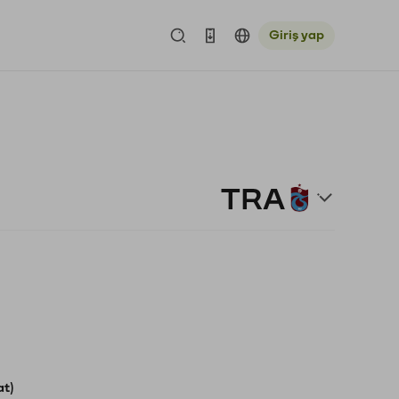
Giriş yap
TRA
at)