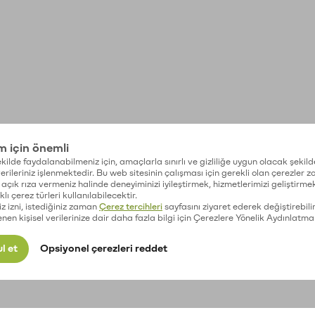
im için önemli
kilde faydalanabilmeniz için, amaçlarla sınırlı ve gizliliğe uygun olacak şekild
 verileriniz işlenmektedir. Bu web sitesinin çalışması için gerekli olan çerezler 
açık rıza vermeniz halinde deneyiminizi iyileştirmek, hizmetlerimizi geliştirmek
lı çerez türleri kullanılabilecektir.
iz izni, istediğiniz zaman
Çerez tercihleri
sayfasını ziyaret ederek değiştirebilir
enen kişisel verilerinize dair daha fazla bilgi için Çerezlere Yönelik Aydınlatma
l et
Opsiyonel çerezleri reddet