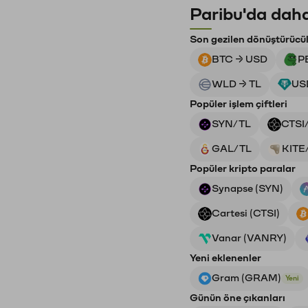
Paribu'da daha
Son gezilen dönüştürücü
BTC → USD
P
WLD → TL
US
Popüler işlem çiftleri
SYN/TL
CTSI
GAL/TL
KITE
Popüler kripto paralar
Synapse (SYN)
Cartesi (CTSI)
Vanar (VANRY)
Yeni eklenenler
Gram (GRAM)
Yeni
Günün öne çıkanları