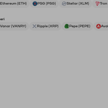
Ethereum (ETH)
PSG (PSG)
Stellar (XLM)
Tron
eri
Vanar (VANRY)
Ripple (XRP)
Pepe (PEPE)
Ava