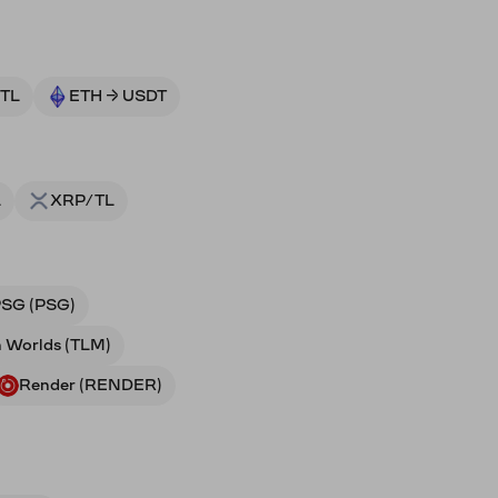
 TL
ETH → USDT
L
XRP/TL
SG (PSG)
n Worlds (TLM)
Render (RENDER)