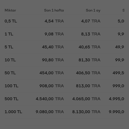
Miktar
Son 1 hafta
Son 1 ay
Son
0,5 TL
4,54
TRA
4,07
TRA
5,00
1 TL
9,08
TRA
8,13
TRA
9,99
5 TL
45,40
TRA
40,65
TRA
49,95
10 TL
90,80
TRA
81,30
TRA
99,90
50 TL
454,00
TRA
406,50
TRA
499,50
100 TL
908,00
TRA
813,00
TRA
999,00
500 TL
4.540,00
TRA
4.065,00
TRA
4.995,00
1.000 TL
9.080,00
TRA
8.130,00
TRA
9.990,00