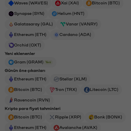
Waves (WAVES)
Xai (XAI)
Bitcoin (BTC)
Synapse (SYN)
Helium (HNT)
Galatasaray (GAL)
Vanar (VANRY)
Ethereum (ETH)
Cardano (ADA)
Orchid (OXT)
Yeni eklenenler
Gram (GRAM)
Yeni
Günün öne çıkanları
Ethereum (ETH)
Stellar (XLM)
Bitcoin (BTC)
Tron (TRX)
Litecoin (LTC)
Ravencoin (RVN)
Kripto para fiyat tahminleri
Bitcoin (BTC)
Ripple (XRP)
Bonk (BONK)
Ethereum (ETH)
Avalanche (AVAX)