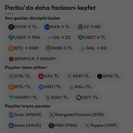
Paribu'da daha fazlasını keşfet
Son gezilen dönüştürücüler
DYDX → TL
AXS → TL
2Z → 0G
USDT → TRX
0G → 2Z
USDT → TL
BTC → XRP
SHIB → TL
GAL → 0G
BENFICA → VANRY
Popüler işlem çiftleri
STG/TL
XAI/TL
XRP/TL
SYN/TL
BTC/TL
HNT/TL
GAL/TL
VANRY/TL
ADA/TL
OXT/TL
Popüler kripto paralar
Ankr (ANKR)
Stargate Finance (STG)
Aave (AAVE)
PSG (PSG)
Ripple (XRP)