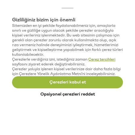
Gizliliğiniz bizim için önemli
Sitemizden en iyi şekilde faydalanabilmeniz için, amaçlarla
sınırlı ve gizliliğe uygun olacak şekilde çerezler aracılığıyla
kişisel verileriniz işlenmektedir. Bu web sitesinin çalışması için
gerekli olan çerezler zorunlu olarak kullanılmakta olup, açık
rıza vermeniz halinde deneyiminizi iyileştirmek, hizmetlerimizi
geliştirmek ve kişiselleştirme yapabilmek için farklı çerez türleri
kullanılabilecektir.
Çerezlerle verdiğiniz izni, istediğiniz zaman
Çerez tercihleri
sayfasını ziyaret ederek değiştirebilirsiniz.
Çerezler yoluyla işlenen kişisel verilerinize dair daha fazla bilgi
için Çerezlere Yönelik Aydınlatma Metni'ni inceleyebilirsiniz.
Çerezleri kabul et
Opsiyonel çerezleri reddet
Paribu’yu keşfet