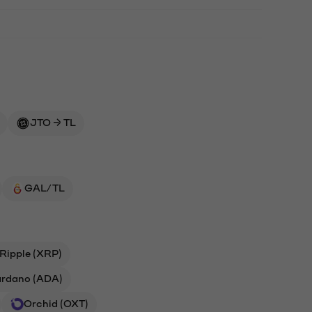
JTO → TL
GAL/TL
Ripple (XRP)
rdano (ADA)
Orchid (OXT)