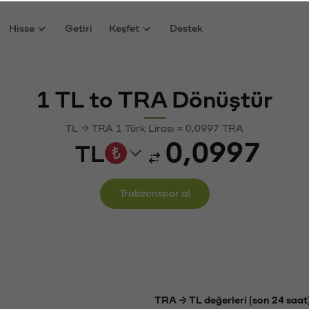
Hisse
Getiri
Keşfet
Destek
1 TL to TRA Dönüştür
TL → TRA 1 Türk Lirası ≈ 0,0997 TRA
TL
Trabzonspor al
TRA → TL değerleri (son 24 saat