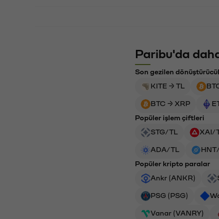
Paribu'da daha
Son gezilen dönüştürücü
KITE → TL
BT
BTC → XRP
E
Popüler işlem çiftleri
STG/TL
XAI/
ADA/TL
HNT
Popüler kripto paralar
Ankr (ANKR)
PSG (PSG)
Wa
Vanar (VANRY)