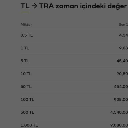
TL → TRA zaman içindeki değer 
Miktar
Son 1
0,5 TL
4,5
1 TL
9,0
5 TL
45,4
10 TL
90,8
50 TL
454,0
100 TL
908,0
500 TL
4.540,0
1.000 TL
9.080,0