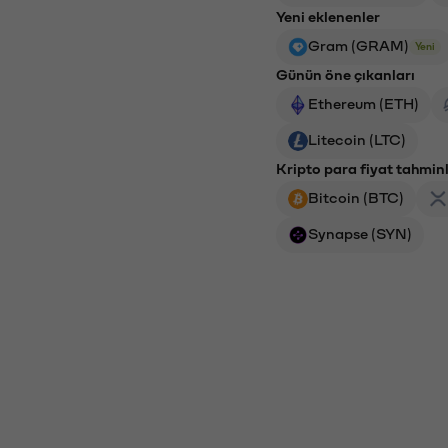
Yeni eklenenler
Gram (GRAM)
Yeni
Günün öne çıkanları
Ethereum (ETH)
Litecoin (LTC)
Kripto para fiyat tahminl
Bitcoin (BTC)
Synapse (SYN)