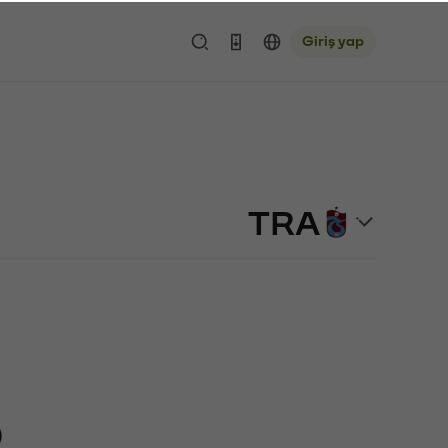
Giriş yap
TRA
)