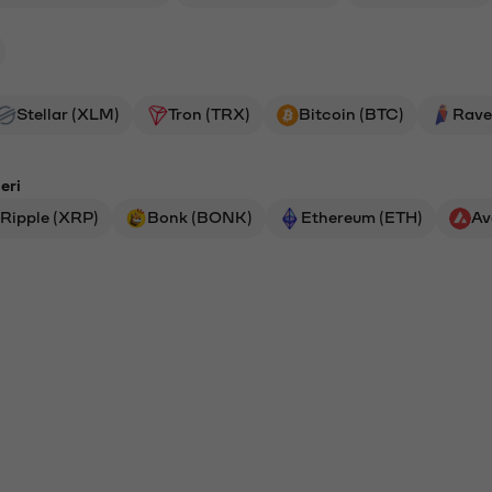
Stellar (XLM)
Tron (TRX)
Bitcoin (BTC)
Rave
eri
Ripple (XRP)
Bonk (BONK)
Ethereum (ETH)
Av