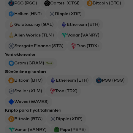
PSG (PSG)
Cartesi (CTSI)
Bitcoin (BTC)
Helium (HNT)
Ripple (XRP)
Galatasaray (GAL)
Ethereum (ETH)
Alien Worlds (TLM)
Vanar (VANRY)
Stargate Finance (STG)
Tron (TRX)
Yeni eklenenler
Gram (GRAM)
Yeni
Günün öne çıkanları
Bitcoin (BTC)
Ethereum (ETH)
PSG (PSG)
Stellar (XLM)
Tron (TRX)
Waves (WAVES)
Kripto para fiyat tahminleri
Bitcoin (BTC)
Ripple (XRP)
Vanar (VANRY)
Pepe (PEPE)