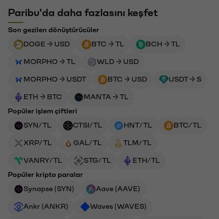
Paribu'da daha fazlasını keşfet
Son gezilen dönüştürücüler
DOGE → USD
BTC → TL
BCH → TL
MORPHO → TL
WLD → USD
MORPHO → USDT
BTC → USD
USDT → S
ETH → BTC
MANTA → TL
Popüler işlem çiftleri
SYN/TL
CTSI/TL
HNT/TL
BTC/TL
XRP/TL
GAL/TL
TLM/TL
VANRY/TL
STG/TL
ETH/TL
Popüler kripto paralar
Synapse (SYN)
Aave (AAVE)
Ankr (ANKR)
Waves (WAVES)