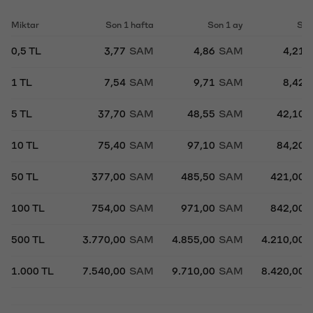
Miktar
Son 1 hafta
Son 1 ay
Son
0,5 TL
3,77
SAM
4,86
SAM
4,21
1 TL
7,54
SAM
9,71
SAM
8,42
5 TL
37,70
SAM
48,55
SAM
42,10
10 TL
75,40
SAM
97,10
SAM
84,20
50 TL
377,00
SAM
485,50
SAM
421,00
100 TL
754,00
SAM
971,00
SAM
842,00
500 TL
3.770,00
SAM
4.855,00
SAM
4.210,00
1.000 TL
7.540,00
SAM
9.710,00
SAM
8.420,00