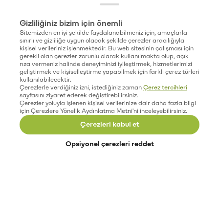
Gizliliğiniz bizim için önemli
Sitemizden en iyi şekilde faydalanabilmeniz için, amaçlarla
sınırlı ve gizliliğe uygun olacak şekilde çerezler aracılığıyla
kişisel verileriniz işlenmektedir. Bu web sitesinin çalışması için
gerekli olan çerezler zorunlu olarak kullanılmakta olup, açık
rıza vermeniz halinde deneyiminizi iyileştirmek, hizmetlerimizi
geliştirmek ve kişiselleştirme yapabilmek için farklı çerez türleri
kullanılabilecektir.
Çerezlerle verdiğiniz izni, istediğiniz zaman
Çerez tercihleri
sayfasını ziyaret ederek değiştirebilirsiniz.
Çerezler yoluyla işlenen kişisel verilerinize dair daha fazla bilgi
için Çerezlere Yönelik Aydınlatma Metni'ni inceleyebilirsiniz.
Çerezleri kabul et
Opsiyonel çerezleri reddet
Paribu’yu keşfet