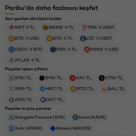
Paribu'da daha fazlasını keşfet
Son gezilen dönüştürücüler
MET → TL
MEME → TL
TRX → USDT
BTC → USD
BTC → TL
LTC → USDT
USDC → BTC
PSG → TL
AVAX → USD
ATLAS → TL
Popüler işlem çiftleri
STG/TL
SYN/TL
XAI/TL
CTSI/TL
XRP/TL
HNT/TL
BTC/TL
GAL/TL
ZRO/TL
OXT/TL
Popüler kripto paralar
Stargate Finance (STG)
Aave (AAVE)
Ankr (ANKR)
Waves (WAVES)