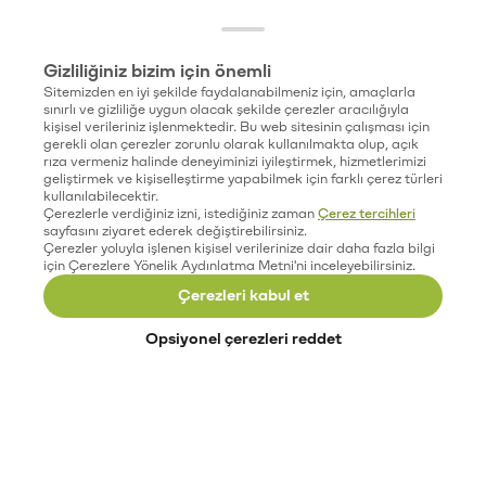
Gizliliğiniz bizim için önemli
Sitemizden en iyi şekilde faydalanabilmeniz için, amaçlarla
sınırlı ve gizliliğe uygun olacak şekilde çerezler aracılığıyla
kişisel verileriniz işlenmektedir. Bu web sitesinin çalışması için
gerekli olan çerezler zorunlu olarak kullanılmakta olup, açık
rıza vermeniz halinde deneyiminizi iyileştirmek, hizmetlerimizi
geliştirmek ve kişiselleştirme yapabilmek için farklı çerez türleri
kullanılabilecektir.
Çerezlerle verdiğiniz izni, istediğiniz zaman
Çerez tercihleri
sayfasını ziyaret ederek değiştirebilirsiniz.
Çerezler yoluyla işlenen kişisel verilerinize dair daha fazla bilgi
için Çerezlere Yönelik Aydınlatma Metni'ni inceleyebilirsiniz.
Çerezleri kabul et
Opsiyonel çerezleri reddet
Paribu’yu keşfet