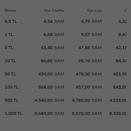
Miktar
Son 1 hafta
Son 1 ay
Son
0,5 TL
4,34
SAM
4,79
SAM
4,22
1 TL
8,68
SAM
9,57
SAM
8,43
5 TL
43,40
SAM
47,85
SAM
42,15
10 TL
86,80
SAM
95,70
SAM
84,30
50 TL
434,00
SAM
478,50
SAM
421,50
100 TL
868,00
SAM
957,00
SAM
843,00
500 TL
4.340,00
SAM
4.785,00
SAM
4.215,00
1.000 TL
8.680,00
SAM
9.570,00
SAM
8.430,00