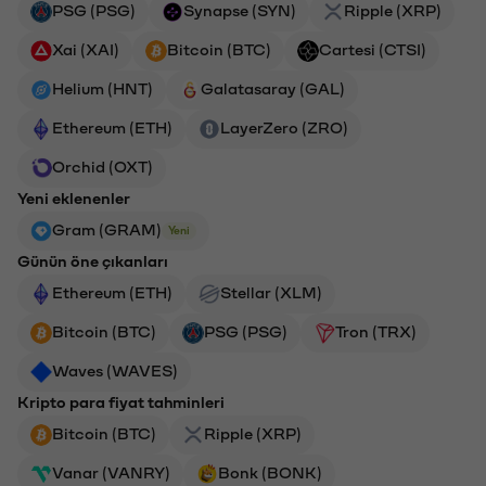
PSG (PSG)
Synapse (SYN)
Ripple (XRP)
Xai (XAI)
Bitcoin (BTC)
Cartesi (CTSI)
Helium (HNT)
Galatasaray (GAL)
Ethereum (ETH)
LayerZero (ZRO)
Orchid (OXT)
Yeni eklenenler
Gram (GRAM)
Yeni
Günün öne çıkanları
Ethereum (ETH)
Stellar (XLM)
Bitcoin (BTC)
PSG (PSG)
Tron (TRX)
Waves (WAVES)
Kripto para fiyat tahminleri
Bitcoin (BTC)
Ripple (XRP)
Vanar (VANRY)
Bonk (BONK)