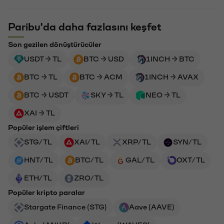
Paribu'da daha fazlasını keşfet
Son gezilen dönüştürücüler
USDT → TL
BTC → USD
1INCH → BTC
BTC → TL
BTC → ACM
1INCH → AVAX
BTC → USDT
SKY → TL
NEO → TL
XAI → TL
Popüler işlem çiftleri
STG/TL
XAI/TL
XRP/TL
SYN/TL
HNT/TL
BTC/TL
GAL/TL
OXT/TL
ETH/TL
ZRO/TL
Popüler kripto paralar
Stargate Finance (STG)
Aave (AAVE)