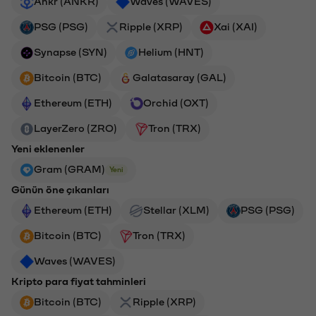
Ankr (ANKR)
Waves (WAVES)
PSG (PSG)
Ripple (XRP)
Xai (XAI)
Synapse (SYN)
Helium (HNT)
Bitcoin (BTC)
Galatasaray (GAL)
Ethereum (ETH)
Orchid (OXT)
LayerZero (ZRO)
Tron (TRX)
Yeni eklenenler
Gram (GRAM)
Yeni
Günün öne çıkanları
Ethereum (ETH)
Stellar (XLM)
PSG (PSG)
Bitcoin (BTC)
Tron (TRX)
Waves (WAVES)
Kripto para fiyat tahminleri
Bitcoin (BTC)
Ripple (XRP)