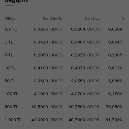
Miktar
Son 1 hafta
Son 1 ay
Son
0,5 TL
0,0205
ODOS
0,0204
ODOS
0,0309
O
1 TL
0,0410
ODOS
0,0407
ODOS
0,0617
O
5 TL
0,2050
ODOS
0,2035
ODOS
0,3085
O
10 TL
0,4100
ODOS
0,4070
ODOS
0,6170
O
50 TL
2,0500
ODOS
2,0350
ODOS
3,0850
O
100 TL
4,1000
ODOS
4,0700
ODOS
6,1700
O
500 TL
20,5000
ODOS
20,3500
ODOS
30,8500
O
1.000 TL
41,0000
ODOS
40,7000
ODOS
61,7000
O