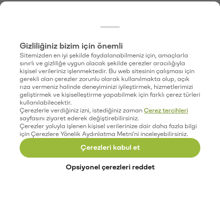
Gizliliğiniz bizim için önemli
Sitemizden en iyi şekilde faydalanabilmeniz için, amaçlarla
sınırlı ve gizliliğe uygun olacak şekilde çerezler aracılığıyla
kişisel verileriniz işlenmektedir. Bu web sitesinin çalışması için
gerekli olan çerezler zorunlu olarak kullanılmakta olup, açık
rıza vermeniz halinde deneyiminizi iyileştirmek, hizmetlerimizi
geliştirmek ve kişiselleştirme yapabilmek için farklı çerez türleri
kullanılabilecektir.
Çerezlerle verdiğiniz izni, istediğiniz zaman
Çerez tercihleri
sayfasını ziyaret ederek değiştirebilirsiniz.
Çerezler yoluyla işlenen kişisel verilerinize dair daha fazla bilgi
için Çerezlere Yönelik Aydınlatma Metni'ni inceleyebilirsiniz.
Çerezleri kabul et
Opsiyonel çerezleri reddet