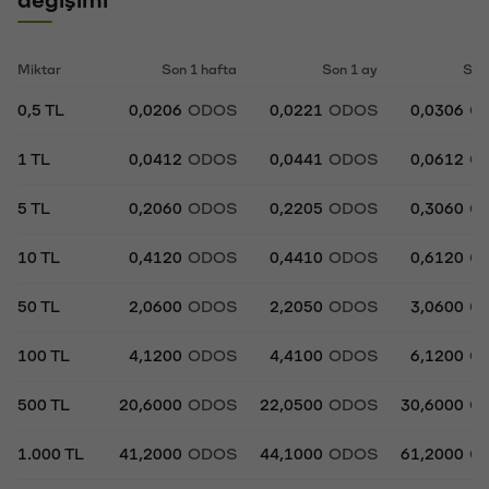
Miktar
Son 1 hafta
Son 1 ay
Son
0,5 TL
0,0206
ODOS
0,0221
ODOS
0,0306
O
1 TL
0,0412
ODOS
0,0441
ODOS
0,0612
O
5 TL
0,2060
ODOS
0,2205
ODOS
0,3060
O
10 TL
0,4120
ODOS
0,4410
ODOS
0,6120
O
50 TL
2,0600
ODOS
2,2050
ODOS
3,0600
O
100 TL
4,1200
ODOS
4,4100
ODOS
6,1200
O
500 TL
20,6000
ODOS
22,0500
ODOS
30,6000
O
1.000 TL
41,2000
ODOS
44,1000
ODOS
61,2000
O