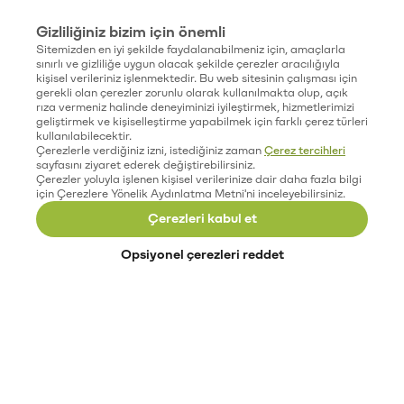
Gizliliğiniz bizim için önemli
Sitemizden en iyi şekilde faydalanabilmeniz için, amaçlarla
sınırlı ve gizliliğe uygun olacak şekilde çerezler aracılığıyla
kişisel verileriniz işlenmektedir. Bu web sitesinin çalışması için
gerekli olan çerezler zorunlu olarak kullanılmakta olup, açık
rıza vermeniz halinde deneyiminizi iyileştirmek, hizmetlerimizi
geliştirmek ve kişiselleştirme yapabilmek için farklı çerez türleri
kullanılabilecektir.
Çerezlerle verdiğiniz izni, istediğiniz zaman
Çerez tercihleri
sayfasını ziyaret ederek değiştirebilirsiniz.
Çerezler yoluyla işlenen kişisel verilerinize dair daha fazla bilgi
için Çerezlere Yönelik Aydınlatma Metni'ni inceleyebilirsiniz.
Çerezleri kabul et
Opsiyonel çerezleri reddet
Paribu’yu keşfet
Eğitimler