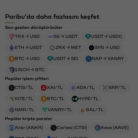
Paribu'da daha fazlasını keşfet
Son gezilen dönüştürücüler
TRX → USD
0G → USDT
USDT → USDC
ETH → USDT
ZRX → MET
SYN → USD
BTC → USD
USDT → SEI
NAP → VANRY
1INCH → BTC
Popüler işlem çiftleri
CTSI/TL
XAI/TL
ADA/TL
XRP/TL
KITE/TL
BTC/TL
HYPE/TL
NMR/TL
VANRY/TL
GAL/TL
Popüler kripto paralar
Ankr (ANKR)
Cartesi (CTSI)
Aave (AAVE)