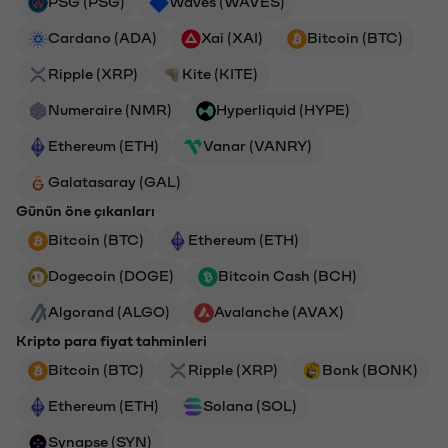
PSG (PSG)
Waves (WAVES)
Cardano (ADA)
Xai (XAI)
Bitcoin (BTC)
Ripple (XRP)
Kite (KITE)
Numeraire (NMR)
Hyperliquid (HYPE)
Ethereum (ETH)
Vanar (VANRY)
Galatasaray (GAL)
Günün öne çıkanları
Bitcoin (BTC)
Ethereum (ETH)
Dogecoin (DOGE)
Bitcoin Cash (BCH)
Algorand (ALGO)
Avalanche (AVAX)
Kripto para fiyat tahminleri
Bitcoin (BTC)
Ripple (XRP)
Bonk (BONK)
Ethereum (ETH)
Solana (SOL)
Synapse (SYN)