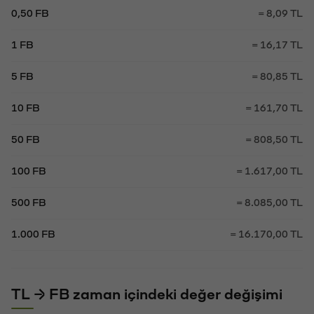
0,50 FB
= 8,09 TL
1 FB
= 16,17 TL
5 FB
= 80,85 TL
10 FB
= 161,70 TL
50 FB
= 808,50 TL
100 FB
= 1.617,00 TL
500 FB
= 8.085,00 TL
1.000 FB
= 16.170,00 TL
TL → FB zaman içindeki değer değişimi