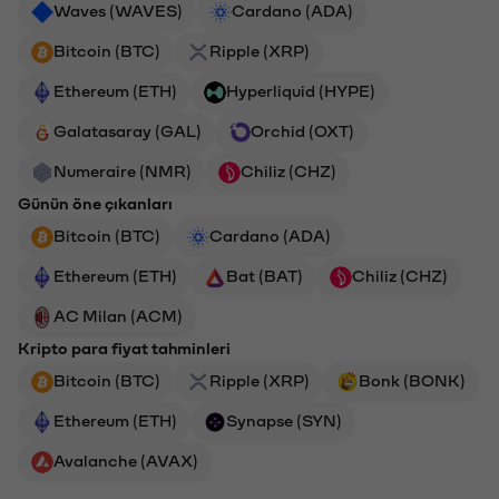
Waves (WAVES)
Cardano (ADA)
Bitcoin (BTC)
Ripple (XRP)
Ethereum (ETH)
Hyperliquid (HYPE)
Galatasaray (GAL)
Orchid (OXT)
Numeraire (NMR)
Chiliz (CHZ)
Günün öne çıkanları
Bitcoin (BTC)
Cardano (ADA)
Ethereum (ETH)
Bat (BAT)
Chiliz (CHZ)
AC Milan (ACM)
Kripto para fiyat tahminleri
Bitcoin (BTC)
Ripple (XRP)
Bonk (BONK)
Ethereum (ETH)
Synapse (SYN)
Avalanche (AVAX)