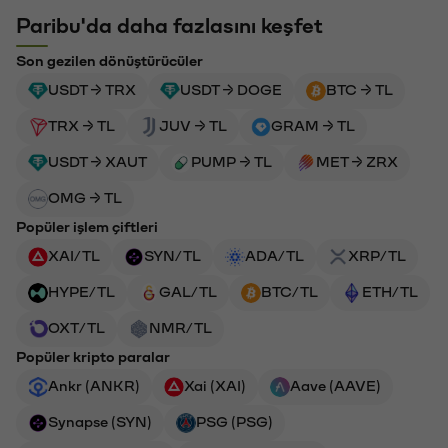
Paribu'da daha fazlasını keşfet
Son gezilen dönüştürücüler
USDT → TRX
USDT → DOGE
BTC → TL
TRX → TL
JUV → TL
GRAM → TL
USDT → XAUT
PUMP → TL
MET → ZRX
OMG → TL
Popüler işlem çiftleri
XAI/TL
SYN/TL
ADA/TL
XRP/TL
HYPE/TL
GAL/TL
BTC/TL
ETH/TL
OXT/TL
NMR/TL
Popüler kripto paralar
Ankr (ANKR)
Xai (XAI)
Aave (AAVE)
Synapse (SYN)
PSG (PSG)