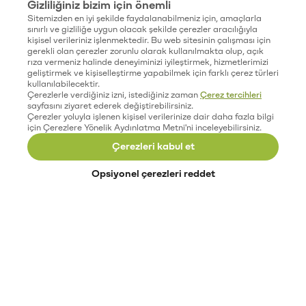
Gizliliğiniz bizim için önemli
Sitemizden en iyi şekilde faydalanabilmeniz için, amaçlarla
sınırlı ve gizliliğe uygun olacak şekilde çerezler aracılığıyla
kişisel verileriniz işlenmektedir. Bu web sitesinin çalışması için
gerekli olan çerezler zorunlu olarak kullanılmakta olup, açık
rıza vermeniz halinde deneyiminizi iyileştirmek, hizmetlerimizi
geliştirmek ve kişiselleştirme yapabilmek için farklı çerez türleri
kullanılabilecektir.
Çerezlerle verdiğiniz izni, istediğiniz zaman
Çerez tercihleri
sayfasını ziyaret ederek değiştirebilirsiniz.
Çerezler yoluyla işlenen kişisel verilerinize dair daha fazla bilgi
için Çerezlere Yönelik Aydınlatma Metni'ni inceleyebilirsiniz.
Çerezleri kabul et
Opsiyonel çerezleri reddet
Paribu’yu keşfet
Eğitimler
Etkinlikler