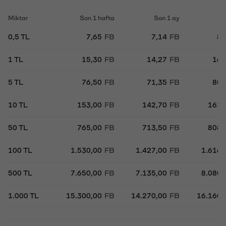
Miktar
Son 1 hafta
Son 1 ay
So
0,5 TL
7,65
FB
7,14
FB
8,
1 TL
15,30
FB
14,27
FB
16,
5 TL
76,50
FB
71,35
FB
80,
10 TL
153,00
FB
142,70
FB
161,
50 TL
765,00
FB
713,50
FB
808,
100 TL
1.530,00
FB
1.427,00
FB
1.616,
500 TL
7.650,00
FB
7.135,00
FB
8.080,
1.000 TL
15.300,00
FB
14.270,00
FB
16.160,