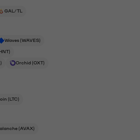
GAL/TL
Waves (WAVES)
(HNT)
)
Orchid (OXT)
oin (LTC)
alanche (AVAX)