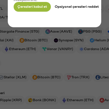
Çerezleri kabul et
Opsiyonel çerezleri reddet
TL
XRP/TL
SYN/TL
BTC/TL
HNT/TL
DA/TL
OXT/TL
Stargate Finance (STG)
Aave (AAVE)
PSG (PSG)
Xai (XAI)
Bitcoin (BTC)
Synapse (SYN)
Helium 
Ethereum (ETH)
Vanar (VANRY)
Cardano (ADA
Stellar (XLM)
Bitcoin (BTC)
Tron (TRX)
Litec
eri
Ripple (XRP)
Bonk (BONK)
Ethereum (ETH)
Av