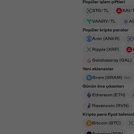
Popüler işlem çiftleri
STG/TL
XAI/
VANRY/TL
A
Popüler kripto paralar
Ankr (ANKR)
Ripple (XRP)
Galatasaray (GAL)
Yeni eklenenler
Gram (GRAM)
Yeni
Günün öne çıkanları
Ethereum (ETH)
Ravencoin (RVN)
Kripto para fiyat tahminl
Bitcoin (BTC)
Synapse (SYN)