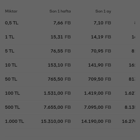
Miktar
Son 1 hafta
Son 1 ay
So
0,5 TL
7,66
FB
7,10
FB
8,
1 TL
15,31
FB
14,19
FB
16,
5 TL
76,55
FB
70,95
FB
81,
10 TL
153,10
FB
141,90
FB
162,
50 TL
765,50
FB
709,50
FB
813,
100 TL
1.531,00
FB
1.419,00
FB
1.627,
500 TL
7.655,00
FB
7.095,00
FB
8.135,
1.000 TL
15.310,00
FB
14.190,00
FB
16.270,