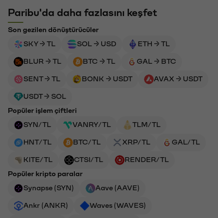
Paribu'da daha fazlasını keşfet
Son gezilen dönüştürücüler
SKY → TL
SOL → USD
ETH → TL
BLUR → TL
BTC → TL
GAL → BTC
SENT → TL
BONK → USDT
AVAX → USDT
USDT → SOL
Popüler işlem çiftleri
SYN/TL
VANRY/TL
TLM/TL
HNT/TL
BTC/TL
XRP/TL
GAL/TL
KITE/TL
CTSI/TL
RENDER/TL
Popüler kripto paralar
Synapse (SYN)
Aave (AAVE)
Ankr (ANKR)
Waves (WAVES)