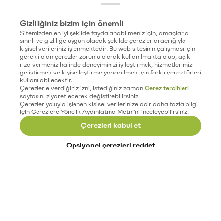
Gizliliğiniz bizim için önemli
Sitemizden en iyi şekilde faydalanabilmeniz için, amaçlarla
sınırlı ve gizliliğe uygun olacak şekilde çerezler aracılığıyla
kişisel verileriniz işlenmektedir. Bu web sitesinin çalışması için
gerekli olan çerezler zorunlu olarak kullanılmakta olup, açık
rıza vermeniz halinde deneyiminizi iyileştirmek, hizmetlerimizi
geliştirmek ve kişiselleştirme yapabilmek için farklı çerez türleri
kullanılabilecektir.
Çerezlerle verdiğiniz izni, istediğiniz zaman
Çerez tercihleri
sayfasını ziyaret ederek değiştirebilirsiniz.
Çerezler yoluyla işlenen kişisel verilerinize dair daha fazla bilgi
için Çerezlere Yönelik Aydınlatma Metni'ni inceleyebilirsiniz.
Çerezleri kabul et
Opsiyonel çerezleri reddet
Paribu’yu keşfet