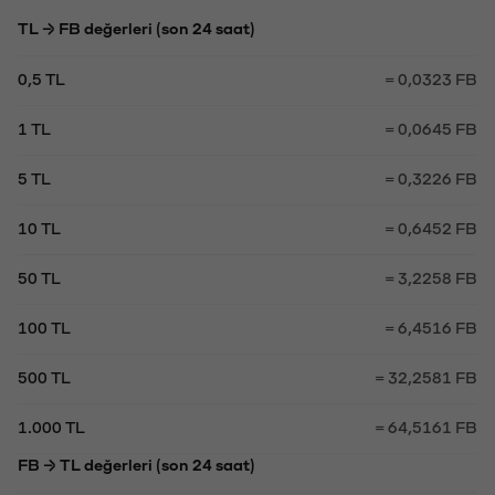
TL → FB değerleri (son 24 saat)
0,5 TL
= 0,0323 FB
1 TL
= 0,0645 FB
5 TL
= 0,3226 FB
10 TL
= 0,6452 FB
50 TL
= 3,2258 FB
100 TL
= 6,4516 FB
500 TL
= 32,2581 FB
1.000 TL
= 64,5161 FB
FB → TL değerleri (son 24 saat)