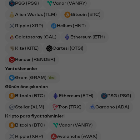
PSG (PSG)
Vanar (VANRY)
Alien Worlds (TLM)
Bitcoin (BTC)
Ripple (XRP)
Helium (HNT)
Galatasaray (GAL)
Ethereum (ETH)
Kite (KITE)
Cartesi (CTSI)
Render (RENDER)
Yeni eklenenler
Gram (GRAM)
Yeni
Günün öne çıkanları
Bitcoin (BTC)
Ethereum (ETH)
PSG (PSG)
Stellar (XLM)
Tron (TRX)
Cardano (ADA)
Kripto para fiyat tahminleri
Bitcoin (BTC)
Vanar (VANRY)
Ripple (XRP)
Avalanche (AVAX)