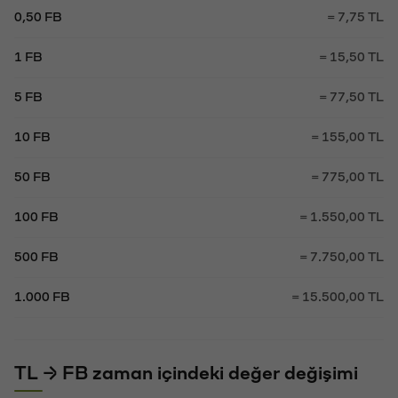
0,50 FB
= 7,75 TL
1 FB
= 15,50 TL
5 FB
= 77,50 TL
10 FB
= 155,00 TL
50 FB
= 775,00 TL
100 FB
= 1.550,00 TL
500 FB
= 7.750,00 TL
1.000 FB
= 15.500,00 TL
TL → FB zaman içindeki değer değişimi