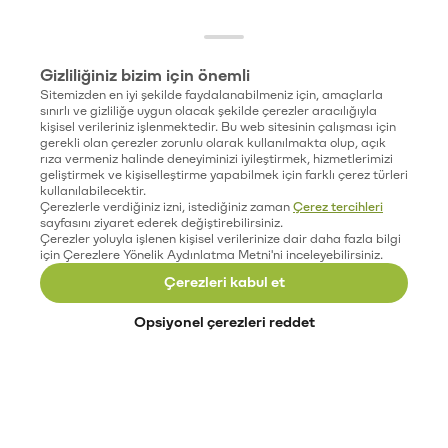
Gizliliğiniz bizim için önemli
Sitemizden en iyi şekilde faydalanabilmeniz için, amaçlarla
sınırlı ve gizliliğe uygun olacak şekilde çerezler aracılığıyla
kişisel verileriniz işlenmektedir. Bu web sitesinin çalışması için
gerekli olan çerezler zorunlu olarak kullanılmakta olup, açık
rıza vermeniz halinde deneyiminizi iyileştirmek, hizmetlerimizi
geliştirmek ve kişiselleştirme yapabilmek için farklı çerez türleri
kullanılabilecektir.
Çerezlerle verdiğiniz izni, istediğiniz zaman
Çerez tercihleri
sayfasını ziyaret ederek değiştirebilirsiniz.
Çerezler yoluyla işlenen kişisel verilerinize dair daha fazla bilgi
için Çerezlere Yönelik Aydınlatma Metni'ni inceleyebilirsiniz.
Çerezleri kabul et
Opsiyonel çerezleri reddet