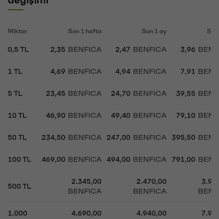
Miktar
Son 1 hafta
Son 1 ay
Son
0,5 TL
2,35
BENFICA
2,47
BENFICA
3,96
BENF
1 TL
4,69
BENFICA
4,94
BENFICA
7,91
BENF
5 TL
23,45
BENFICA
24,70
BENFICA
39,55
BENF
10 TL
46,90
BENFICA
49,40
BENFICA
79,10
BENF
50 TL
234,50
BENFICA
247,00
BENFICA
395,50
BENF
100 TL
469,00
BENFICA
494,00
BENFICA
791,00
BENF
2.345,00
2.470,00
3.95
500 TL
BENFICA
BENFICA
BENF
1.000
4.690,00
4.940,00
7.91