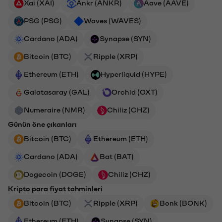
Xai (XAI)
Ankr (ANKR)
Aave (AAVE)
PSG (PSG)
Waves (WAVES)
Cardano (ADA)
Synapse (SYN)
Bitcoin (BTC)
Ripple (XRP)
Ethereum (ETH)
Hyperliquid (HYPE)
Galatasaray (GAL)
Orchid (OXT)
Numeraire (NMR)
Chiliz (CHZ)
Günün öne çıkanları
Bitcoin (BTC)
Ethereum (ETH)
Cardano (ADA)
Bat (BAT)
Dogecoin (DOGE)
Chiliz (CHZ)
Kripto para fiyat tahminleri
Bitcoin (BTC)
Ripple (XRP)
Bonk (BONK)
Ethereum (ETH)
Synapse (SYN)