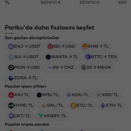
TL
BENFICA
BENFICA
BENF
Paribu'da daha fazlasını keşfet
Son gezilen dönüştürücüler
ENJ → USDT
SEI → USD
SHIB → TL
SUI → USDT
MANTA → TL
BTTC → TRX
MON → USD
0G → CHZ
2Z → MEGA
ZORA → TL
Popüler işlem çiftleri
XAI/TL
SYN/TL
ADA/TL
XRP/TL
HYPE/TL
GAL/TL
BTC/TL
ETH/TL
OXT/TL
VANRY/TL
Popüler kripto paralar