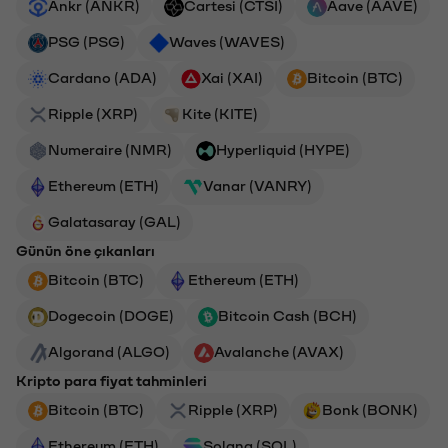
Ankr (ANKR)
Cartesi (CTSI)
Aave (AAVE)
PSG (PSG)
Waves (WAVES)
Cardano (ADA)
Xai (XAI)
Bitcoin (BTC)
Ripple (XRP)
Kite (KITE)
Numeraire (NMR)
Hyperliquid (HYPE)
Ethereum (ETH)
Vanar (VANRY)
Galatasaray (GAL)
Günün öne çıkanları
Bitcoin (BTC)
Ethereum (ETH)
Dogecoin (DOGE)
Bitcoin Cash (BCH)
Algorand (ALGO)
Avalanche (AVAX)
Kripto para fiyat tahminleri
Bitcoin (BTC)
Ripple (XRP)
Bonk (BONK)
Ethereum (ETH)
Solana (SOL)