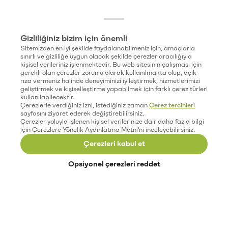
Gizliliğiniz bizim için önemli
Sitemizden en iyi şekilde faydalanabilmeniz için, amaçlarla
sınırlı ve gizliliğe uygun olacak şekilde çerezler aracılığıyla
kişisel verileriniz işlenmektedir. Bu web sitesinin çalışması için
gerekli olan çerezler zorunlu olarak kullanılmakta olup, açık
rıza vermeniz halinde deneyiminizi iyileştirmek, hizmetlerimizi
geliştirmek ve kişiselleştirme yapabilmek için farklı çerez türleri
kullanılabilecektir.
Çerezlerle verdiğiniz izni, istediğiniz zaman
Çerez tercihleri
sayfasını ziyaret ederek değiştirebilirsiniz.
Çerezler yoluyla işlenen kişisel verilerinize dair daha fazla bilgi
için Çerezlere Yönelik Aydınlatma Metni'ni inceleyebilirsiniz.
Çerezleri kabul et
Opsiyonel çerezleri reddet