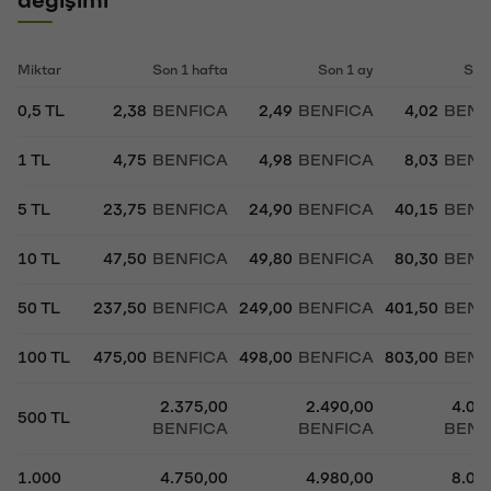
Miktar
Son 1 hafta
Son 1 ay
Son
0,5 TL
2,38
BENFICA
2,49
BENFICA
4,02
BENF
1 TL
4,75
BENFICA
4,98
BENFICA
8,03
BENF
5 TL
23,75
BENFICA
24,90
BENFICA
40,15
BENF
10 TL
47,50
BENFICA
49,80
BENFICA
80,30
BENF
50 TL
237,50
BENFICA
249,00
BENFICA
401,50
BENF
100 TL
475,00
BENFICA
498,00
BENFICA
803,00
BENF
2.375,00
2.490,00
4.01
500 TL
BENFICA
BENFICA
BENF
1.000
4.750,00
4.980,00
8.03