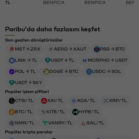
TL
BENFICA
BENFICA
BENF
Paribu'da daha fazlasını keşfet
Son gezilen dönüştürücüler
MET → ZRX
AERO → XAUT
PSG → BTC
LINK → TL
USDT → TL
MORPHO → USDT
POL → TL
DOGE → BTC
USDC → SOL
USDT → SKY
Popüler işlem çiftleri
CTSI/TL
XAI/TL
ADA/TL
XRP/TL
BTC/TL
KITE/TL
HYPE/TL
NMR/TL
VANRY/TL
GAL/TL
Popüler kripto paralar