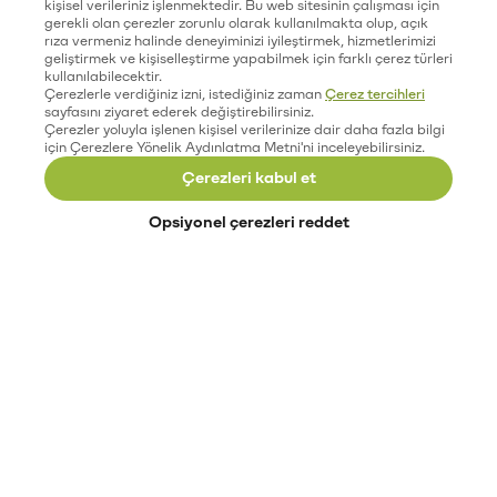
kişisel verileriniz işlenmektedir. Bu web sitesinin çalışması için
gerekli olan çerezler zorunlu olarak kullanılmakta olup, açık
rıza vermeniz halinde deneyiminizi iyileştirmek, hizmetlerimizi
geliştirmek ve kişiselleştirme yapabilmek için farklı çerez türleri
kullanılabilecektir.
Çerezlerle verdiğiniz izni, istediğiniz zaman
Çerez tercihleri
sayfasını ziyaret ederek değiştirebilirsiniz.
Çerezler yoluyla işlenen kişisel verilerinize dair daha fazla bilgi
için Çerezlere Yönelik Aydınlatma Metni'ni inceleyebilirsiniz.
Çerezleri kabul et
Opsiyonel çerezleri reddet
Paribu’yu keşfet
Eğitimler
Etkinlikler
Açık pozisyonlar
Paribu sistem durumu
API dokümantasyonu