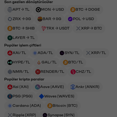
Son gezilen dönüştürücüler
APT → TL
MON → USD
BTC → DOGE
ZRX → 0G
BAR → 0G
POL → USD
BTC → SHIB
TRX → USDT
XRP → BTC
LAYER → TL
Popüler işlem çiftleri
XAI/TL
ADA/TL
SYN/TL
XRP/TL
HYPE/TL
GAL/TL
BTC/TL
NMR/TL
RENDER/TL
CHZ/TL
Popüler kripto paralar
Xai (XAI)
Aave (AAVE)
Ankr (ANKR)
PSG (PSG)
Waves (WAVES)
Cardano (ADA)
Bitcoin (BTC)
Ripple (XRP)
Synapse (SYN)