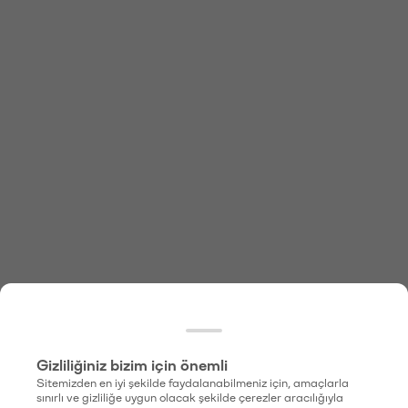
Gizliliğiniz bizim için önemli
Sitemizden en iyi şekilde faydalanabilmeniz için, amaçlarla
sınırlı ve gizliliğe uygun olacak şekilde çerezler aracılığıyla