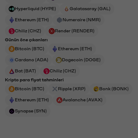
Hyperliquid (HYPE)
Galatasaray (GAL)
Ethereum (ETH)
Numeraire (NMR)
Chiliz (CHZ)
Render (RENDER)
Günün öne çıkanları
Bitcoin (BTC)
Ethereum (ETH)
Cardano (ADA)
Dogecoin (DOGE)
Bat (BAT)
Chiliz (CHZ)
Kripto para fiyat tahminleri
Bitcoin (BTC)
Ripple (XRP)
Bonk (BONK)
Ethereum (ETH)
Avalanche (AVAX)
Synapse (SYN)