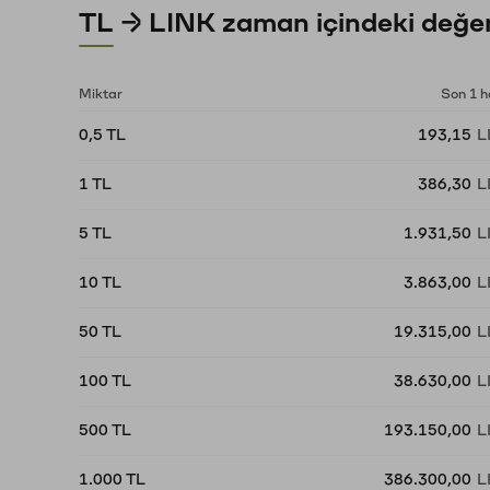
TL → LINK zaman içindeki değer
Miktar
Son 1 h
0,5 TL
193,15
L
1 TL
386,30
L
5 TL
1.931,50
L
10 TL
3.863,00
L
50 TL
19.315,00
L
100 TL
38.630,00
L
500 TL
193.150,00
L
1.000 TL
386.300,00
L