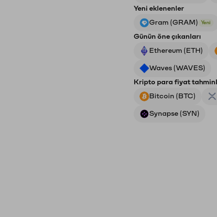
Yeni eklenenler
Gram (GRAM)
Yeni
Günün öne çıkanları
Ethereum (ETH)
Waves (WAVES)
Kripto para fiyat tahminl
Bitcoin (BTC)
Synapse (SYN)