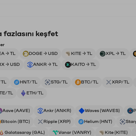
 fazlasını keşfet
ler
EA → TL
DOGE → USD
KITE → TL
XPL → TL
RX → USD
ANKR → TL
KAITO → TL
/TL
HNT/TL
STG/TL
BTC/TL
XRP/TL
ITE/TL
ETH/TL
Aave (AAVE)
Ankr (ANKR)
Waves (WAVES)
P
Bitcoin (BTC)
Ripple (XRP)
Helium (HNT)
Star
Galatasaray (GAL)
Vanar (VANRY)
Kite (KITE)