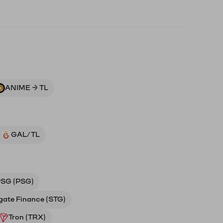
ANIME → TL
GAL/TL
SG (PSG)
gate Finance (STG)
Tron (TRX)