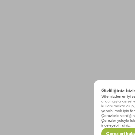
Gizliliğiniz biz
Sitemizden en iyi şe
aracılığıyla kişisel
kullanılmakta olup, 
yapabilmek için fark
Çerezlerle verdiğin
Çerezler yoluyla işl
inceleyebilirsiniz.
Çerezleri kabu