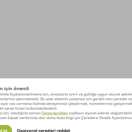
im için önemli
kilde faydalanabilmeniz için, amaçlarla sınırlı ve gizliliğe uygun olacak şekild
 verileriniz işlenmektedir. Bu web sitesinin çalışması için gerekli olan çerezler 
açık rıza vermeniz halinde deneyiminizi iyileştirmek, hizmetlerimizi geliştirmek
lı çerez türleri kullanılabilecektir.
iz izni, istediğiniz zaman
Çerez tercihleri
sayfasını ziyaret ederek değiştirebilir
enen kişisel verilerinize dair daha fazla bilgi için Çerezlere Yönelik Aydınlatma
l et
Opsiyonel çerezleri reddet