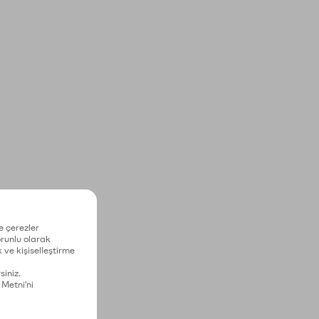
e çerezler
zorunlu olarak
 ve kişiselleştirme
siniz.
 Metni'ni