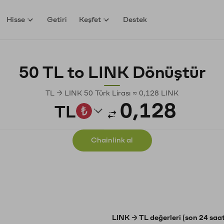
Hisse
Getiri
Keşfet
Destek
50 TL to LINK Dönüştür
TL → LINK 50 Türk Lirası ≈ 0,128 LINK
TL
Chainlink al
LINK → TL değerleri (son 24 saat