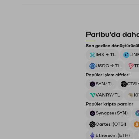
Paribu'da daha
Son gezilen dönüştürücü
IMX → TL
LIN
USDC → TL
T
Popüler işlem çiftleri
SYN/TL
CTSI
VANRY/TL
K
Popüler kripto paralar
Synapse (SYN)
Cartesi (CTSI)
Ethereum (ETH)