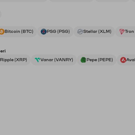
Bitcoin (BTC)
PSG (PSG)
Stellar (XLM)
Tron
eri
Ripple (XRP)
Vanar (VANRY)
Pepe (PEPE)
Ava