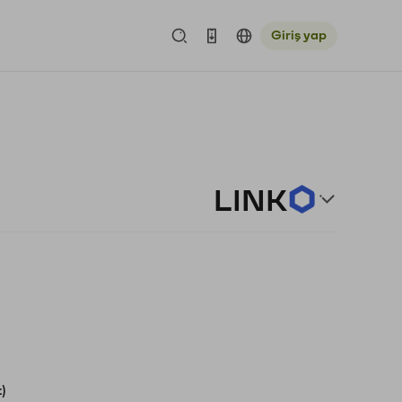
Giriş yap
LINK
)