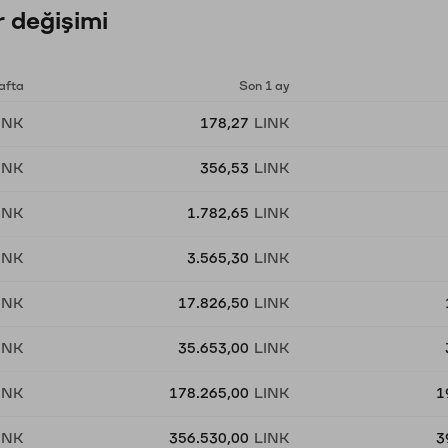
 değişimi
afta
Son 1 ay
INK
178,27
LINK
INK
356,53
LINK
INK
1.782,65
LINK
INK
3.565,30
LINK
INK
17.826,50
LINK
INK
35.653,00
LINK
INK
178.265,00
LINK
1
INK
356.530,00
LINK
3