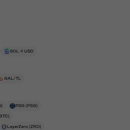
SOL → USD
GAL/TL
S)
PSG (PSG)
(BTC)
LayerZero (ZRO)