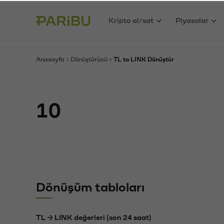
Kripto al/sat
Piyasalar
Anasayfa
Dönüştürücü
TL to LINK Dönüştür
Dönüşüm tabloları
TL → LINK değerleri (son 24 saat)