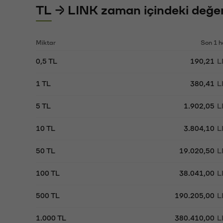
TL → LINK zaman içindeki değer
Miktar
Son 1 h
0,5 TL
190,21
L
1 TL
380,41
L
5 TL
1.902,05
L
10 TL
3.804,10
L
50 TL
19.020,50
L
100 TL
38.041,00
L
500 TL
190.205,00
L
1.000 TL
380.410,00
L