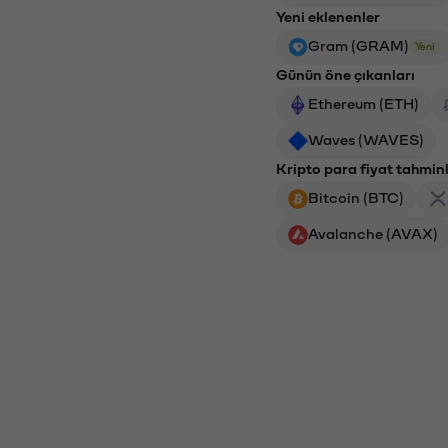
Yeni eklenenler
Gram (GRAM)
Yeni
Günün öne çıkanları
Ethereum (ETH)
Waves (WAVES)
Kripto para fiyat tahminl
Bitcoin (BTC)
Avalanche (AVAX)