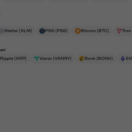
Stellar (XLM)
PSG (PSG)
Bitcoin (BTC)
Tron
eri
Ripple (XRP)
Vanar (VANRY)
Bonk (BONK)
Et