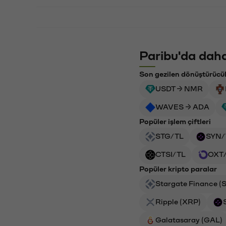
Paribu'da daha
Son gezilen dönüştürücü
USDT → NMR
WAVES → ADA
Popüler işlem çiftleri
STG/TL
SYN/
CTSI/TL
OXT
Popüler kripto paralar
Stargate Finance (
Ripple (XRP)
Galatasaray (GAL)