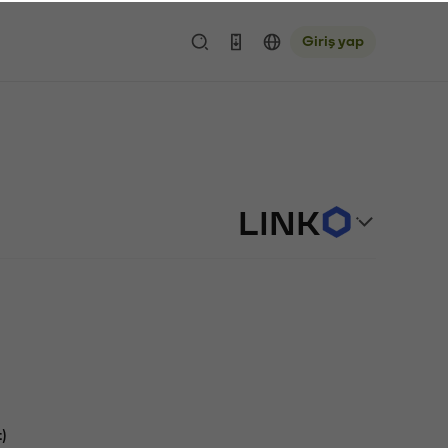
Giriş yap
LINK
)