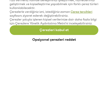
geliştirmek ve kişiselleştirme yapabilmek için farklı çerez türleri
kullanılabilecektir.
Çerezlerle verdiğiniz izni, istediğiniz zaman
Çerez tercihleri
sayfasını ziyaret ederek değiştirebilirsiniz.
Çerezler yoluyla işlenen kişisel verilerinize dair daha fazla bilgi
için Çerezlere Yönelik Aydınlatma Metni'ni inceleyebilirsiniz.
Çerezleri kabul et
Opsiyonel çerezleri reddet
Paribu’yu keşfet
Eğitimler
Etkinlikler
Açık pozisyonlar
Paribu sistem durumu
API dokümantasyonu
Paribu rehberi