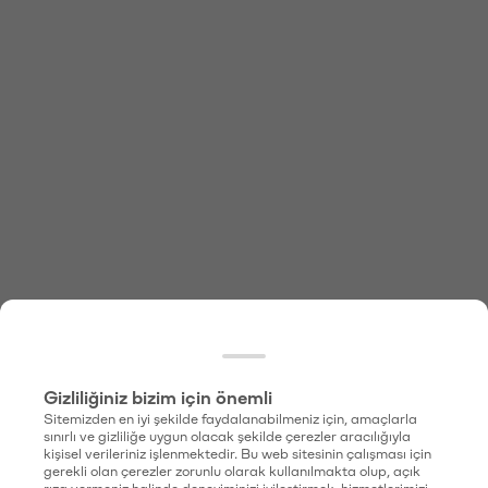
Gizliliğiniz bizim için önemli
Sitemizden en iyi şekilde faydalanabilmeniz için, amaçlarla
sınırlı ve gizliliğe uygun olacak şekilde çerezler aracılığıyla
kişisel verileriniz işlenmektedir. Bu web sitesinin çalışması için
gerekli olan çerezler zorunlu olarak kullanılmakta olup, açık
rıza vermeniz halinde deneyiminizi iyileştirmek, hizmetlerimizi