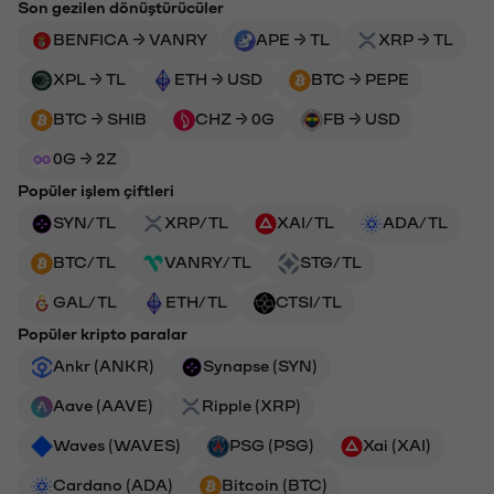
Son gezilen dönüştürücüler
BENFICA → VANRY
APE → TL
XRP → TL
XPL → TL
ETH → USD
BTC → PEPE
BTC → SHIB
CHZ → 0G
FB → USD
0G → 2Z
Popüler işlem çiftleri
SYN/TL
XRP/TL
XAI/TL
ADA/TL
BTC/TL
VANRY/TL
STG/TL
GAL/TL
ETH/TL
CTSI/TL
Popüler kripto paralar
Ankr (ANKR)
Synapse (SYN)
Aave (AAVE)
Ripple (XRP)
Waves (WAVES)
PSG (PSG)
Xai (XAI)
Cardano (ADA)
Bitcoin (BTC)