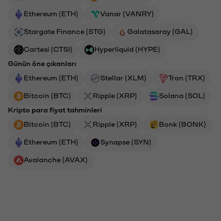
Ethereum (ETH)
Vanar (VANRY)
Stargate Finance (STG)
Galatasaray (GAL)
Cartesi (CTSI)
Hyperliquid (HYPE)
Günün öne çıkanları
Ethereum (ETH)
Stellar (XLM)
Tron (TRX)
Bitcoin (BTC)
Ripple (XRP)
Solana (SOL)
Kripto para fiyat tahminleri
Bitcoin (BTC)
Ripple (XRP)
Bonk (BONK)
Ethereum (ETH)
Synapse (SYN)
Avalanche (AVAX)