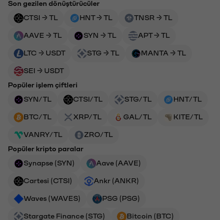
Son gezilen dönüştürücüler
CTSI → TL
HNT → TL
TNSR → TL
AAVE → TL
SYN → TL
APT → TL
LTC → USDT
STG → TL
MANTA → TL
SEI → USDT
Popüler işlem çiftleri
SYN/TL
CTSI/TL
STG/TL
HNT/TL
BTC/TL
XRP/TL
GAL/TL
KITE/TL
VANRY/TL
ZRO/TL
Popüler kripto paralar
Synapse (SYN)
Aave (AAVE)
Cartesi (CTSI)
Ankr (ANKR)
Waves (WAVES)
PSG (PSG)
Stargate Finance (STG)
Bitcoin (BTC)