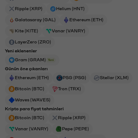
Ripple (XRP)
Helium (HNT)
Galatasaray (GAL)
Ethereum (ETH)
Kite (KITE)
Vanar (VANRY)
LayerZero (ZRO)
Yeni eklenenler
Gram (GRAM)
Yeni
Günün öne çıkanları
Ethereum (ETH)
PSG (PSG)
Stellar (XLM)
Bitcoin (BTC)
Tron (TRX)
Waves (WAVES)
Kripto para fiyat tahminleri
Bitcoin (BTC)
Ripple (XRP)
Vanar (VANRY)
Pepe (PEPE)