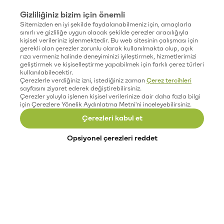
Gizliliğiniz bizim için önemli
Sitemizden en iyi şekilde faydalanabilmeniz için, amaçlarla
sınırlı ve gizliliğe uygun olacak şekilde çerezler aracılığıyla
kişisel verileriniz işlenmektedir. Bu web sitesinin çalışması için
gerekli olan çerezler zorunlu olarak kullanılmakta olup, açık
rıza vermeniz halinde deneyiminizi iyileştirmek, hizmetlerimizi
geliştirmek ve kişiselleştirme yapabilmek için farklı çerez türleri
kullanılabilecektir.
Çerezlerle verdiğiniz izni, istediğiniz zaman
Çerez tercihleri
sayfasını ziyaret ederek değiştirebilirsiniz.
Çerezler yoluyla işlenen kişisel verilerinize dair daha fazla bilgi
için Çerezlere Yönelik Aydınlatma Metni'ni inceleyebilirsiniz.
Çerezleri kabul et
Opsiyonel çerezleri reddet
Paribu’yu keşfet