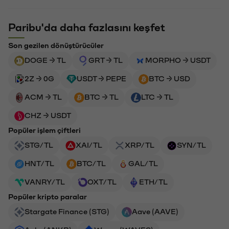
Paribu'da daha fazlasını keşfet
Son gezilen dönüştürücüler
DOGE → TL
GRT → TL
MORPHO → USDT
2Z → 0G
USDT → PEPE
BTC → USD
ACM → TL
BTC → TL
LTC → TL
CHZ → USDT
Popüler işlem çiftleri
STG/TL
XAI/TL
XRP/TL
SYN/TL
HNT/TL
BTC/TL
GAL/TL
VANRY/TL
OXT/TL
ETH/TL
Popüler kripto paralar
Stargate Finance (STG)
Aave (AAVE)