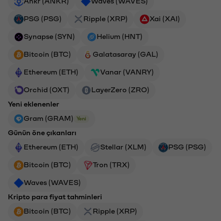
Ankr (ANKR)
Waves (WAVES)
PSG (PSG)
Ripple (XRP)
Xai (XAI)
Synapse (SYN)
Helium (HNT)
Bitcoin (BTC)
Galatasaray (GAL)
Ethereum (ETH)
Vanar (VANRY)
Orchid (OXT)
LayerZero (ZRO)
Yeni eklenenler
Gram (GRAM)
Yeni
Günün öne çıkanları
Ethereum (ETH)
Stellar (XLM)
PSG (PSG)
Bitcoin (BTC)
Tron (TRX)
Waves (WAVES)
Kripto para fiyat tahminleri
Bitcoin (BTC)
Ripple (XRP)