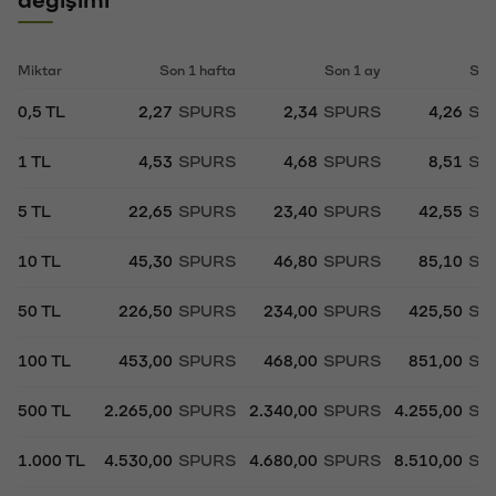
Miktar
Son 1 hafta
Son 1 ay
Son
0,5 TL
2,27
SPURS
2,34
SPURS
4,26
SP
1 TL
4,53
SPURS
4,68
SPURS
8,51
SP
5 TL
22,65
SPURS
23,40
SPURS
42,55
SP
10 TL
45,30
SPURS
46,80
SPURS
85,10
SP
50 TL
226,50
SPURS
234,00
SPURS
425,50
SP
100 TL
453,00
SPURS
468,00
SPURS
851,00
SP
500 TL
2.265,00
SPURS
2.340,00
SPURS
4.255,00
SP
1.000 TL
4.530,00
SPURS
4.680,00
SPURS
8.510,00
SP