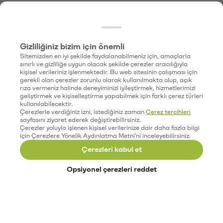
Gizliliğiniz bizim için önemli
Sitemizden en iyi şekilde faydalanabilmeniz için, amaçlarla
sınırlı ve gizliliğe uygun olacak şekilde çerezler aracılığıyla
kişisel verileriniz işlenmektedir. Bu web sitesinin çalışması için
gerekli olan çerezler zorunlu olarak kullanılmakta olup, açık
rıza vermeniz halinde deneyiminizi iyileştirmek, hizmetlerimizi
geliştirmek ve kişiselleştirme yapabilmek için farklı çerez türleri
kullanılabilecektir.
Çerezlerle verdiğiniz izni, istediğiniz zaman
Çerez tercihleri
sayfasını ziyaret ederek değiştirebilirsiniz.
Çerezler yoluyla işlenen kişisel verilerinize dair daha fazla bilgi
için Çerezlere Yönelik Aydınlatma Metni'ni inceleyebilirsiniz.
Çerezleri kabul et
Opsiyonel çerezleri reddet