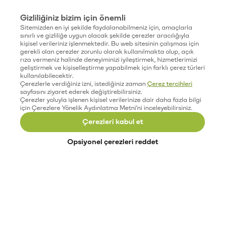
Gizliliğiniz bizim için önemli
Sitemizden en iyi şekilde faydalanabilmeniz için, amaçlarla
sınırlı ve gizliliğe uygun olacak şekilde çerezler aracılığıyla
kişisel verileriniz işlenmektedir. Bu web sitesinin çalışması için
gerekli olan çerezler zorunlu olarak kullanılmakta olup, açık
rıza vermeniz halinde deneyiminizi iyileştirmek, hizmetlerimizi
geliştirmek ve kişiselleştirme yapabilmek için farklı çerez türleri
kullanılabilecektir.
Çerezlerle verdiğiniz izni, istediğiniz zaman
Çerez tercihleri
sayfasını ziyaret ederek değiştirebilirsiniz.
Çerezler yoluyla işlenen kişisel verilerinize dair daha fazla bilgi
için Çerezlere Yönelik Aydınlatma Metni'ni inceleyebilirsiniz.
Çerezleri kabul et
Opsiyonel çerezleri reddet
Paribu’yu keşfet
Eğitimler