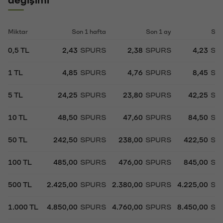
Miktar
Son 1 hafta
Son 1 ay
Son
0,5 TL
2,43
SPURS
2,38
SPURS
4,23
SP
1 TL
4,85
SPURS
4,76
SPURS
8,45
SP
5 TL
24,25
SPURS
23,80
SPURS
42,25
SP
10 TL
48,50
SPURS
47,60
SPURS
84,50
SP
50 TL
242,50
SPURS
238,00
SPURS
422,50
SP
100 TL
485,00
SPURS
476,00
SPURS
845,00
SP
500 TL
2.425,00
SPURS
2.380,00
SPURS
4.225,00
SP
1.000 TL
4.850,00
SPURS
4.760,00
SPURS
8.450,00
SP