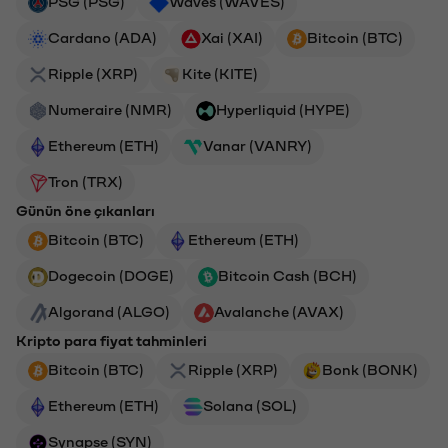
PSG (PSG)
Waves (WAVES)
Cardano (ADA)
Xai (XAI)
Bitcoin (BTC)
Ripple (XRP)
Kite (KITE)
Numeraire (NMR)
Hyperliquid (HYPE)
Ethereum (ETH)
Vanar (VANRY)
Tron (TRX)
Günün öne çıkanları
Bitcoin (BTC)
Ethereum (ETH)
Dogecoin (DOGE)
Bitcoin Cash (BCH)
Algorand (ALGO)
Avalanche (AVAX)
Kripto para fiyat tahminleri
Bitcoin (BTC)
Ripple (XRP)
Bonk (BONK)
Ethereum (ETH)
Solana (SOL)
Synapse (SYN)