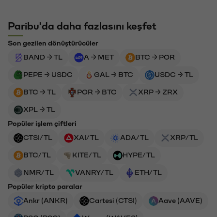
Paribu'da daha fazlasını keşfet
Son gezilen dönüştürücüler
BAND → TL
A → MET
BTC → POR
PEPE → USDC
GAL → BTC
USDC → TL
BTC → TL
POR → BTC
XRP → ZRX
XPL → TL
Popüler işlem çiftleri
CTSI/TL
XAI/TL
ADA/TL
XRP/TL
BTC/TL
KITE/TL
HYPE/TL
NMR/TL
VANRY/TL
ETH/TL
Popüler kripto paralar
Ankr (ANKR)
Cartesi (CTSI)
Aave (AAVE)