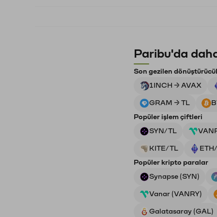
Paribu'da daha
Son gezilen dönüştürücü
1INCH → AVAX
GRAM → TL
B
Popüler işlem çiftleri
SYN/TL
VAN
KITE/TL
ETH
Popüler kripto paralar
Synapse (SYN)
Vanar (VANRY)
Galatasaray (GAL)