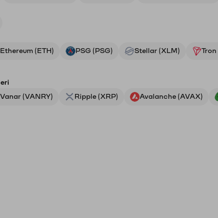
Ethereum (ETH)
PSG (PSG)
Stellar (XLM)
Tron
eri
Vanar (VANRY)
Ripple (XRP)
Avalanche (AVAX)