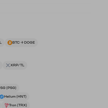
L
BTC → DOGE
XRP/TL
SG (PSG)
Helium (HNT)
Tron (TRX)