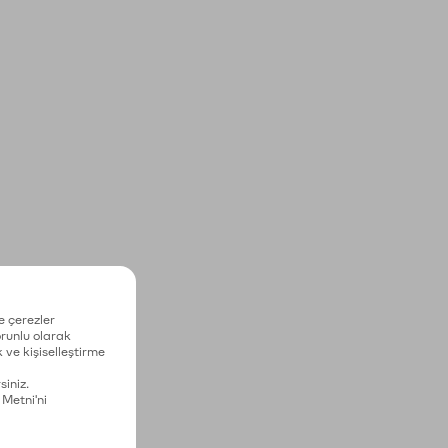
e çerezler
zorunlu olarak
 ve kişiselleştirme
siniz.
 Metni'ni