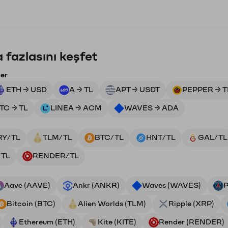
 fazlasını keşfet
ler
ETH → USD
A → TL
APT → USDT
PEPPER → T
TC → TL
LINEA → ACM
WAVES → ADA
RY/TL
TLM/TL
BTC/TL
HNT/TL
GAL/TL
/TL
RENDER/TL
Aave (AAVE)
Ankr (ANKR)
Waves (WAVES)
P
Bitcoin (BTC)
Alien Worlds (TLM)
Ripple (XRP)
Ethereum (ETH)
Kite (KITE)
Render (RENDER)