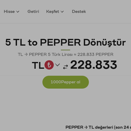
Hisse
Getiri
Keşfet
Destek
5 TL to PEPPER Dönüştür
TL → PEPPER 5 Türk Lirası ≈ 228.833 PEPPER
TL
1000Pepper al
PEPPER → TL değerleri (son 24 