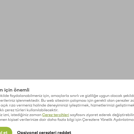
im için önemli
kilde faydalanabilmeniz için, amaçlarla sınırlı ve gizliliğe uygun olacak şekild
 verileriniz işlenmektedir. Bu web sitesinin çalışması için gerekli olan çerezler 
açık rıza vermeniz halinde deneyiminizi iyileştirmek, hizmetlerimizi geliştirmek
lı çerez türleri kullanılabilecektir.
iz izni, istediğiniz zaman
Çerez tercihleri
sayfasını ziyaret ederek değiştirebilir
enen kişisel verilerinize dair daha fazla bilgi için Çerezlere Yönelik Aydınlatma
l et
Opsiyonel çerezleri reddet