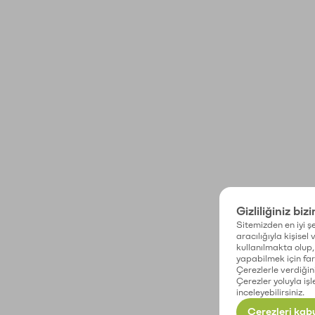
Gizliliğiniz biz
Sitemizden en iyi şe
aracılığıyla kişisel
kullanılmakta olup, 
yapabilmek için fark
Çerezlerle verdiğin
Çerezler yoluyla işl
inceleyebilirsiniz.
Çerezleri kabu