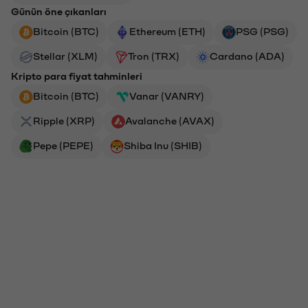
Günün öne çıkanları
Bitcoin (BTC)
Ethereum (ETH)
PSG (PSG)
Stellar (XLM)
Tron (TRX)
Cardano (ADA)
Kripto para fiyat tahminleri
Bitcoin (BTC)
Vanar (VANRY)
Ripple (XRP)
Avalanche (AVAX)
Pepe (PEPE)
Shiba Inu (SHIB)