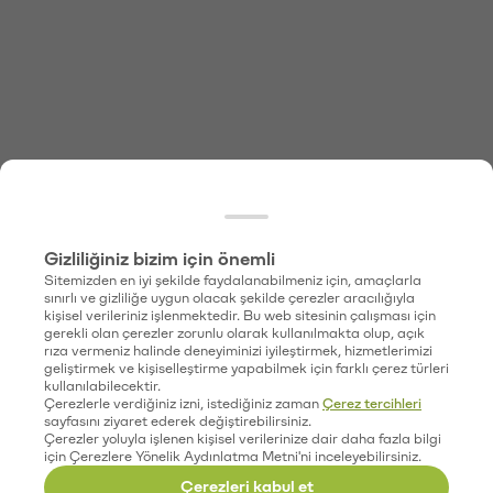
Gizliliğiniz bizim için önemli
Sitemizden en iyi şekilde faydalanabilmeniz için, amaçlarla
sınırlı ve gizliliğe uygun olacak şekilde çerezler aracılığıyla
kişisel verileriniz işlenmektedir. Bu web sitesinin çalışması için
gerekli olan çerezler zorunlu olarak kullanılmakta olup, açık
rıza vermeniz halinde deneyiminizi iyileştirmek, hizmetlerimizi
geliştirmek ve kişiselleştirme yapabilmek için farklı çerez türleri
kullanılabilecektir.
Çerezlerle verdiğiniz izni, istediğiniz zaman
Çerez tercihleri
sayfasını ziyaret ederek değiştirebilirsiniz.
Çerezler yoluyla işlenen kişisel verilerinize dair daha fazla bilgi
için Çerezlere Yönelik Aydınlatma Metni'ni inceleyebilirsiniz.
Çerezleri kabul et