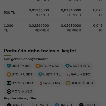
0,01133000
0,01340000
0,0209
500 TL
PEPPER
PEPPER
PE
1.000
0,02266000
0,02680000
0,0418
TL
PEPPER
PEPPER
PE
Paribu'da daha fazlasını keşfet
Son gezilen dönüştürücüler
USDT → 0G
BTC → USD
USDT → BTC
BTC → USDT
USDT → TL
GAL → BTC
HYPE → USD
GAL → 0G
DOGE → USD
MON → USD
Popüler işlem çiftleri
SYN/TL
TLM/TL
HNT/TL
CTSI/TL