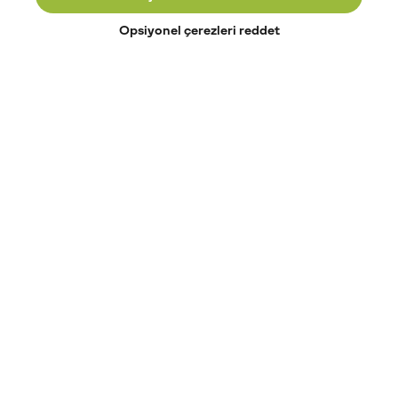
Opsiyonel çerezleri reddet
Paribu’yu keşfet
Eğitimler
Etkinlikler
Açık pozisyonlar
Paribu sistem durumu
API dokümantasyonu
Paribu rehberi
Kripto varlık nasıl alınır?
Kripto varlık nedir?
Paribu para yatırma
Paribu para çekme
Token nedir?