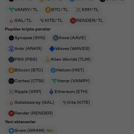
VANRY/TL
BTC/TL
XRP/TL
GAL/TL
KITE/TL
RENDER/TL
Popüler kripto paralar
Synapse (SYN)
Aave (AAVE)
Ankr (ANKR)
Waves (WAVES)
PSG (PSG)
Alien Worlds (TLM)
Bitcoin (BTC)
Helium (HNT)
Cartesi (CTSI)
Vanar (VANRY)
Ripple (XRP)
Ethereum (ETH)
Galatasaray (GAL)
Kite (KITE)
Render (RENDER)
Yeni eklenenler
Gram (GRAM)
Yeni