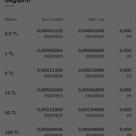
değişimi
Miktar
Son 1 hafta
Son 1 ay
Son
0,00001133
0,00001340
0,0000
0,5 TL
PEPPER
PEPPER
PE
0,00002266
0,00002680
0,0000
1 TL
PEPPER
PEPPER
PE
0,00011330
0,00013400
0,0002
5 TL
PEPPER
PEPPER
PE
0,00022660
0,00026800
0,0004
10 TL
PEPPER
PEPPER
PE
0,00113300
0,00134000
0,0020
50 TL
PEPPER
PEPPER
PE
0,00226600
0,00268000
0,0041
100 TL
PEPPER
PEPPER
PE